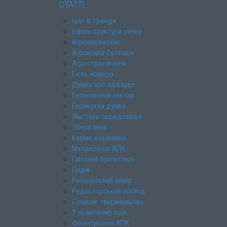
СТАТТІ
Ідеї & тренди
Інфраструктура ринку
Агромаркетинг
Агрономія Сьогодні
Агрострахування
Гість номера
Думки про важливе
Економічний гектар
Експертна думка
Життєве середовище
Зберігання
Кермо керівника
Механізація АПК
Питання бухгалтерії
Подія
Регіональний вимір
Редакторський погляд
Сучасне тваринництво
У правовому полі
Фінансування АПК