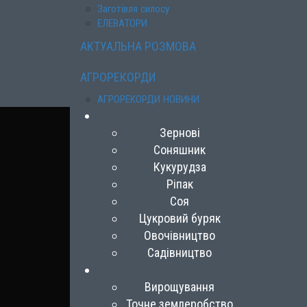
Заготівля силосу
ЕЛЕВАТОРИ
АКТУАЛЬНА РОЗМОВА
АГРОРЕКОРДИ
АГРОРЕКОРДИ НОВИНИ
Зернові
Соняшник
Кукурудза
Ріпак
Соя
Цукровий буряк
Овочівництво
Садівництво
Вирощування
Точне землеробство