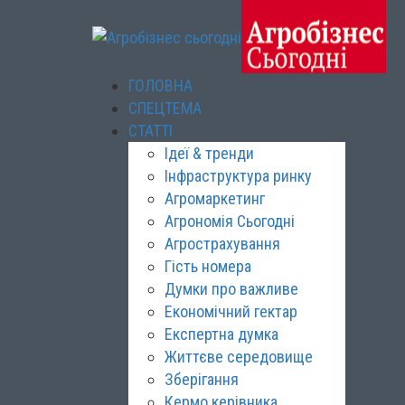
ГОЛОВНА
СПЕЦТЕМА
СТАТТІ
Ідеї & тренди
Інфраструктура ринку
Агромаркетинг
Агрономія Сьогодні
Агрострахування
Гість номера
Думки про важливе
Економічний гектар
Експертна думка
Життєве середовище
Зберігання
Кермо керівника