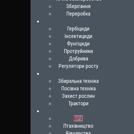
Зберігання
Переробка
Гербіциди
Інсектициди
Фунгіциди
Протруйники
Добрива
Регулятори росту
Збиральна техніка
Посівна техніка
Захист рослин
Трактори
ВРХ
Птахівництво
Вівчарство