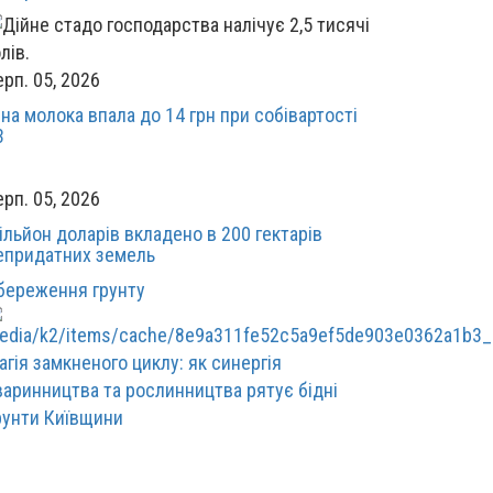
ерп. 05, 2026
іна молока впала до 14 грн при собівартості
3
ерп. 05, 2026
ільйон доларів вкладено в 200 гектарів
епридатних земель
береження грунту
агія замкненого циклу: як синергія
варинництва та рослинництва рятує бідні
рунти Київщини