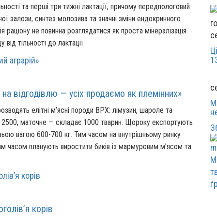
льності та перші три тижні лактації, причому передпологовий
ої залози, синтез молозива та значні зміни ендокринного
я раціону не повинна розглядатися як проста мінералізація
с
 від тільності до лактації.
Ц
1
с
 на відгодівлю — усіх продаємо як племінних»
М
розводять елітні м’ясні породи ВРХ: лімузин, шароле та
н
ко 2500, маточне — складає 1000 тварин. Щороку експортують
З
ньою вагою 600-700 кг. Тим часом на внутрішньому ринку
им часом планують виростити биків із мармуровим м’ясом та
М
т
ґ
голів’я корів