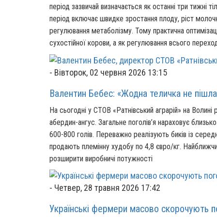
період зазвичай визначається як останні три тижні ті
період включає швидке зростання плоду, ріст молочн
регулювання метаболізму. Тому практична оптимізаці
сухостійної корови, а як регулювання всього переходу
-
Вівторок, 02 червня 2026 13:15
Валентин Бебес: «Жодна теличка не пішла
На сьогодні у СТОВ «Ратнівський аграрій» на Волині 
абердин-ангус. Загальне поголів’я нараховує близь
600-800 голів. Переважно реалізують биків із серед
продають племінну худобу по 4,8 євро/кг. Найближч
розширити виробничі потужності
-
Четвер, 28 травня 2026 17:42
Українські фермери масово скорочують по