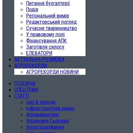
Питання бухгалтерії
Подія
Регіональний вимір
Редакторський погляд
Сучасне тваринництво
У правовому полі
Фінансування АПК
Заготівля силосу
ЕЛЕВАТОРИ
АКТУАЛЬНА РОЗМОВА
АГРОРЕКОРДИ
АГРОРЕКОРДИ НОВИНИ
ГОЛОВНА
СПЕЦТЕМА
СТАТТІ
Ідеї & тренди
Інфраструктура ринку
Агромаркетинг
Агрономія Сьогодні
Агрострахування