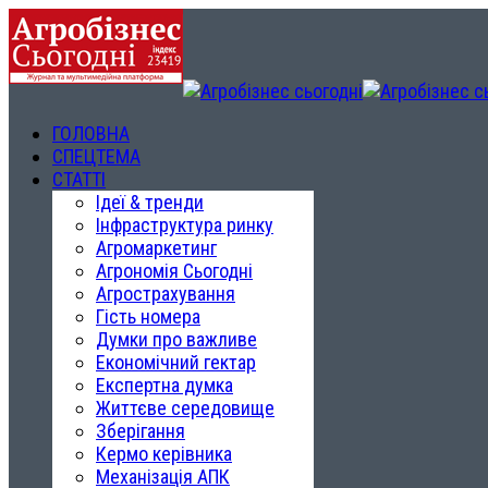
ГОЛОВНА
СПЕЦТЕМА
СТАТТІ
Ідеї & тренди
Інфраструктура ринку
Агромаркетинг
Агрономія Сьогодні
Агрострахування
Гість номера
Думки про важливе
Економічний гектар
Експертна думка
Життєве середовище
Зберігання
Кермо керівника
Механізація АПК