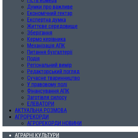
Гість номера
Думки про важливе
Економічний гектар
Експертна думка
Життєве середовище
Зберігання
Кермо керівника
Механізація АПК
Питання бухгалтерії
Подія
Регіональний вимір
Редакторський погляд
Сучасне тваринництво
У правовому полі
Фінансування АПК
Заготівля силосу
ЕЛЕВАТОРИ
АКТУАЛЬНА РОЗМОВА
АГРОРЕКОРДИ
АГРОРЕКОРДИ НОВИНИ
АГРАРНІ КУЛЬТУРИ