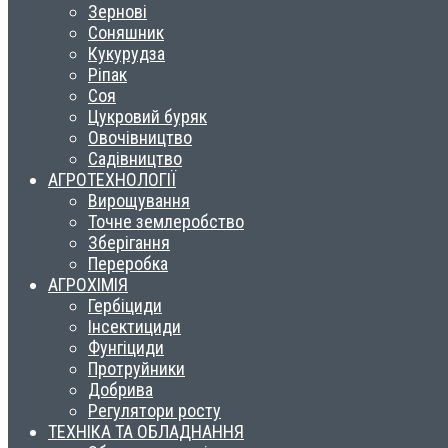
Зернові
Соняшник
Кукурудза
Ріпак
Соя
Цукровий буряк
Овочівництво
Садівництво
АГРОТЕХНОЛОГІЇ
Вирощування
Точне землеробство
Зберігання
Переробка
АГРОХІМІЯ
Гербіциди
Інсектициди
Фунгіциди
Протруйники
Добрива
Регулятори росту
ТЕХНІКА ТА ОБЛАДНАННЯ