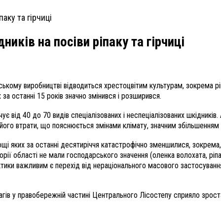
ників на посіви ріпаку та гірчиці
ському виробництві відводиться хрестоцвітим культурам, зокрема р
 за останні 15 років значно змінився і розширився.
ічує від 40 до 70 видів спеціалізованих і неспеціалізованих шкідни
 його втрати, що пояснюється змінами клімату, значним збільшенням 
щі яких за останні десятиріччя катастрофічно зменшилися, зокрема, і
орії області не мали господарського значення (оленка волохата, ріп
актики важливим є перехід від нераціонального масового застосуванн
ів у правобережній частині Центрального Лісостепу сприяло зростання