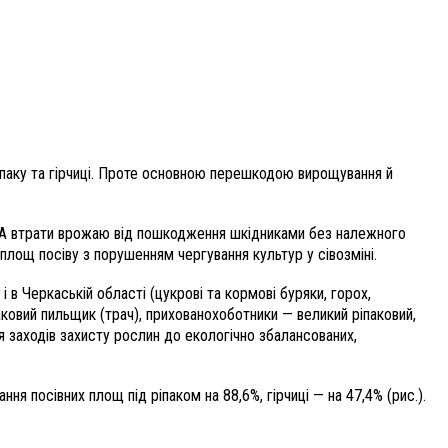
іпаку та гірчиці. Проте основною перешкодою вирощування й
ків. А втрати врожаю від пошкодження шкідниками без належного
площ посіву з порушенням чергування культур у сівозміні.
 в Черкаській області (цукрові та кормові буряки, горох,
аковий пильщик (трач), прихованохоботники — великий ріпаковий,
я заходів захисту рослин до екологічно збалансованих,
 посівних площ під ріпаком на 88,6%, гірчиці — на 47,4% (рис.).