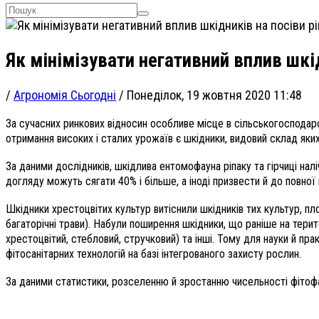
Як мінімізувати негативний вплив шкід
/
Агрономія Сьогодні
/
Понеділок, 19 жовтня 2020 11:48
За сучасних ринкових відносин особливе місце в сільськогосподар
отримання високих і сталих урожаїв є шкідники, видовий склад яких
За даними дослідників, шкідлива ентомофауна ріпаку та гірчиці нал
догляду можуть сягати 40% і більше, а іноді призвести й до повної
Шкідники хрестоцвітих культур витіснили шкідників тих культур, пло
багаторічні трави). Набули поширення шкідники, що раніше на терит
хрестоцвітий, стебловий, стручковий) та інші. Тому для науки й пр
фітосанітарних технологій на базі інтегрованого захисту рослин.
За даними статистики, розселенню й зростанню чисельності фітофаг