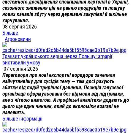
системного дослідження споживання картоплі в Україні,
сезонного зниження цін на ранню продукцію та пошуку
нових каналів збуту через державні закупівлі й шкільне
харчування.
08 серпня 2026
Більше
Агроновини
Транзит українського зерна через Польщу: аграрії
виставили умову
07 серпня 2026
Переговори про нові експортні коридори зачепили
найчутливішу для сусідів тему — там досі рахують
збитки від подій трирічної давнини. Позиція галузевої
організації сформульована без відмови від підтримки,
але з чіткою вимогою. А профільні аналітики додають до
цього ще один чинник, який до економіки взагалі не
належить.
Більше інформації