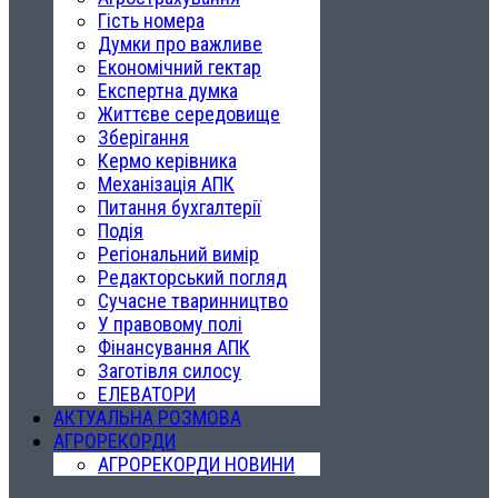
Гість номера
Думки про важливе
Економічний гектар
Експертна думка
Життєве середовище
Зберігання
Кермо керівника
Механізація АПК
Питання бухгалтерії
Подія
Регіональний вимір
Редакторський погляд
Сучасне тваринництво
У правовому полі
Фінансування АПК
Заготівля силосу
ЕЛЕВАТОРИ
АКТУАЛЬНА РОЗМОВА
АГРОРЕКОРДИ
АГРОРЕКОРДИ НОВИНИ