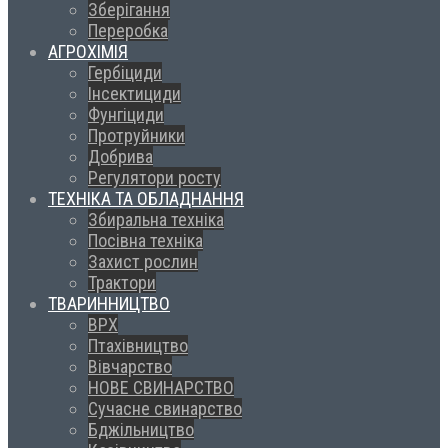
Зберігання
Переробка
АГРОХІМІЯ
Гербіциди
Інсектициди
Фунгіциди
Протруйники
Добрива
Регулятори росту
ТЕХНІКА ТА ОБЛАДНАННЯ
Збиральна техніка
Посівна техніка
Захист рослин
Трактори
ТВАРИННИЦТВО
ВРХ
Птахівництво
Вівчарство
НОВЕ СВИНАРСТВО
Сучасне свинарство
Бджільництво