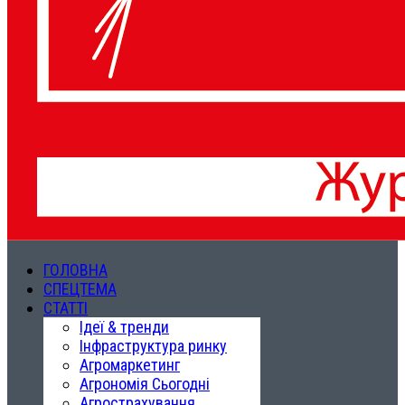
ГОЛОВНА
СПЕЦТЕМА
СТАТТІ
Ідеї & тренди
Інфраструктура ринку
Агромаркетинг
Агрономія Сьогодні
Агрострахування