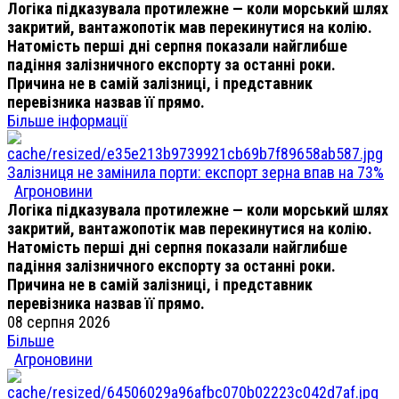
Логіка підказувала протилежне — коли морський шлях
закритий, вантажопотік мав перекинутися на колію.
Натомість перші дні серпня показали найглибше
падіння залізничного експорту за останні роки.
Причина не в самій залізниці, і представник
перевізника назвав її прямо.
Більше інформації
Залізниця не замінила порти: експорт зерна впав на 73%
Агроновини
Логіка підказувала протилежне — коли морський шлях
закритий, вантажопотік мав перекинутися на колію.
Натомість перші дні серпня показали найглибше
падіння залізничного експорту за останні роки.
Причина не в самій залізниці, і представник
перевізника назвав її прямо.
08 серпня 2026
Більше
Агроновини