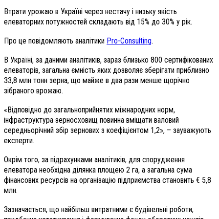
Втрати урожаю в Україні через нестачу і низьку якість
елеваторних потужностей складають від 15% до 30% у рік.
Про це повідомляють аналітики
Pro-Consulting
.
В Україні, за даними аналітиків, зараз близько 800 сертифікованих
елеваторів, загальна ємність яких дозволяє зберігати приблизно
33,8 млн тонн зерна, що майже в два рази менше щорічно
зібраного врожаю.
«Відповідно до загальноприйнятих міжнародних норм,
інфраструктура зерносховищ повинна вміщати валовий
середньорічний збір зернових з коефіцієнтом 1,2», – зауважують
експерти.
Окрім того, за підрахунками аналітиків, для спорудження
елеватора необхідна ділянка площею 2 га, а загальна сума
фінансових ресурсів на організацію підприємства становить € 5,8
млн.
Зазначається, що найбільш витратними є будівельні роботи,