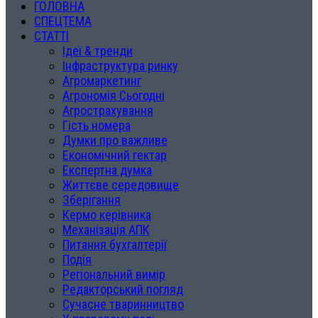
ГОЛОВНА
СПЕЦТЕМА
СТАТТІ
Ідеї & тренди
Інфраструктура ринку
Агромаркетинг
Агрономія Сьогодні
Агрострахування
Гість номера
Думки про важливе
Економічний гектар
Експертна думка
Життєве середовище
Зберігання
Кермо керівника
Механізація АПК
Питання бухгалтерії
Подія
Регіональний вимір
Редакторський погляд
Сучасне тваринництво