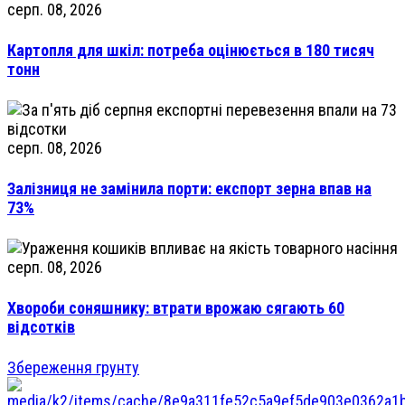
серп. 08, 2026
Картопля для шкіл: потреба оцінюється в 180 тисяч
тонн
серп. 08, 2026
Залізниця не замінила порти: експорт зерна впав на
73%
серп. 08, 2026
Хвороби соняшнику: втрати врожаю сягають 60
відсотків
Збереження грунту