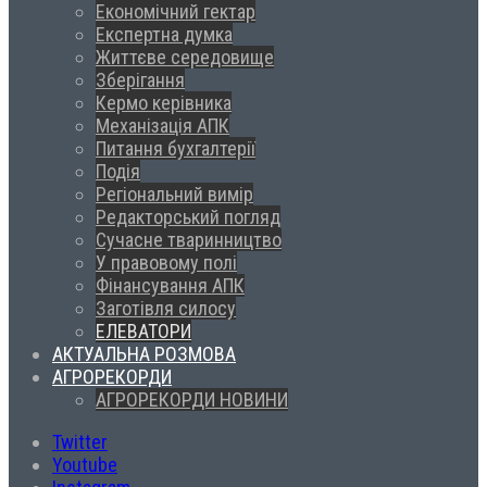
Економічний гектар
Експертна думка
Життєве середовище
Зберігання
Кермо керівника
Механізація АПК
Питання бухгалтерії
Подія
Регіональний вимір
Редакторський погляд
Сучасне тваринництво
У правовому полі
Фінансування АПК
Заготівля силосу
ЕЛЕВАТОРИ
АКТУАЛЬНА РОЗМОВА
АГРОРЕКОРДИ
АГРОРЕКОРДИ НОВИНИ
Twitter
Youtube