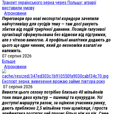
Транзит українського зерна через Польщу: аграрії
виставили умову
Агроновини
Переговори про нові експортні коридори зачепили
найчутливішу для сусідів тему — там досі рахують
збитки від подій трирічної давнини. Позиція галузевої
організації сформульована без відмови від підтримки,
але з чіткою вимогою. А профільні аналітики додають до
цього ще один чинник, який до економіки взагалі не
належить.
07 серпня 2026
Більше
Агроновини
Експорт зерна: вивезення врожаю займе півтора року
07 серпня 2026
Вивезти цього сезону потрібно близько 40 мільйонів
тонн лише двох культур — пшениці та кукурудзи. Усі
доступні маршрути разом, за оцінкою учасника ринку,
дають приблизно 2,5 мільйона тонн щомісяця, і проста
арифметика розтягує цей процес більш ніж на рік. Саме