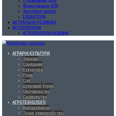
У правовому полі
Фінансування АПК
Заготівля силосу
ЕЛЕВАТОРИ
АКТУАЛЬНА РОЗМОВА
АГРОРЕКОРДИ
АГРОРЕКОРДИ НОВИНИ
АГРАРНІ КУЛЬТУРИ
Зернові
Соняшник
Кукурудза
Ріпак
Соя
Цукровий буряк
Овочівництво
Садівництво
АГРОТЕХНОЛОГІЇ
Вирощування
Точне землеробство