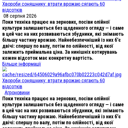
Хвороби соняшнику: втрати врожаю сягають 60
відсотків
08 серпня 2026
Поки техніка працює на зернових, посіви олійної
культури залишаються без щоденного огляду — і саме
в цей час на них розвиваються збудники, які знімають
більшу частину врожаю. Найнебезпечніший із них б'є
двічі: спершу по валу, потім по олійності, від якої
залежить приймальна ціна. За нинішніх котирувань
кожен відсоток має конкретну вартість.
Більше інформації
Хвороби соняшнику: втрати врожаю сягають 60
відсотків
Агроновини
Поки техніка працює на зернових, посіви олійної
культури залишаються без щоденного огляду — і саме
в цей час на них розвиваються збудники, які знімають
більшу частину врожаю. Найнебезпечніший із них б'є
двічі: спершу по валу, потім по олійності, від якої