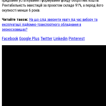
придбання устаткування і формування фонду оборотних коштів.
Рентабельність інвестицій за проєктом складе 91%, а період його
окупності менше 6 років.
Читайте також:
На що слід звернути увагу під час вибору та
експлуатації підйомно-транспортного обладнання в
зерносховищах?
Facebook
Google Plus
Twitter
Linkedin
Pinterest