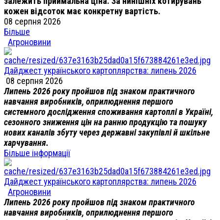
залежить приймальна ціна. За нинішніх котирувань
кожен відсоток має конкретну вартість.
08 серпня 2026
Більше
Агроновини
Дайджест українського картоплярства: липень 2026
08 серпня 2026
Липень 2026 року пройшов під знаком практичного
навчання виробників, оприлюднення першого
системного дослідження споживання картоплі в Україні,
сезонного зниження цін на ранню продукцію та пошуку
нових каналів збуту через державні закупівлі й шкільне
харчування.
Більше інформації
Дайджест українського картоплярства: липень 2026
Агроновини
Липень 2026 року пройшов під знаком практичного
навчання виробників, оприлюднення першого