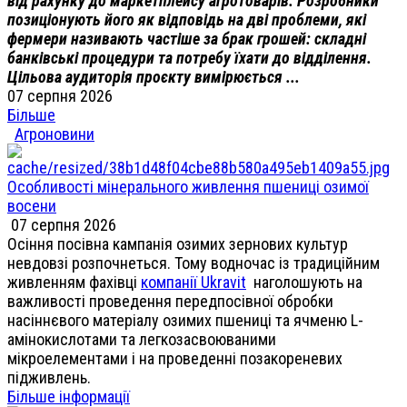
від рахунку до маркетплейсу агротоварів. Розробники
позиціонують його як відповідь на дві проблеми, які
фермери називають частіше за брак грошей: складні
банківські процедури та потребу їхати до відділення.
Цільова аудиторія проєкту вимірюється ...
07 серпня 2026
Більше
Агроновини
Особливості мінерального живлення пшениці озимої
восени
07 серпня 2026
Осіння посівна кампанія озимих зернових культур
невдовзі розпочнеться. Тому водночас із традиційним
живленням фахівці
компанії Ukravit
наголошують на
важливості проведення передпосівної обробки
насіннєвого матеріалу озимих пшениці та ячменю L-
амінокислотами та легкозасвоюваними
мікроелементами і на проведенні позакореневих
підживлень.
Більше інформації