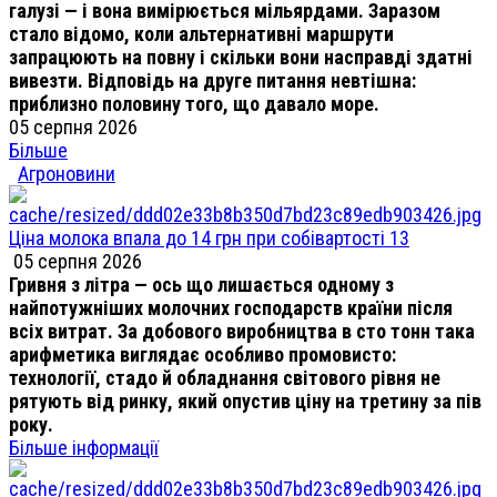
галузі — і вона вимірюється мільярдами. Заразом
стало відомо, коли альтернативні маршрути
запрацюють на повну і скільки вони насправді здатні
вивезти. Відповідь на друге питання невтішна:
приблизно половину того, що давало море.
05 серпня 2026
Більше
Агроновини
Ціна молока впала до 14 грн при собівартості 13
05 серпня 2026
Гривня з літра — ось що лишається одному з
найпотужніших молочних господарств країни після
всіх витрат. За добового виробництва в сто тонн така
арифметика виглядає особливо промовисто:
технології, стадо й обладнання світового рівня не
рятують від ринку, який опустив ціну на третину за пів
року.
Більше інформації