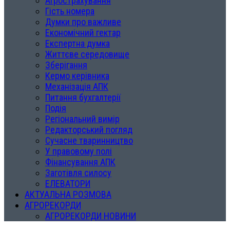
Агрострахування
Гість номера
Думки про важливе
Економічний гектар
Експертна думка
Життєве середовище
Зберігання
Кермо керівника
Механізація АПК
Питання бухгалтерії
Подія
Регіональний вимір
Редакторський погляд
Сучасне тваринництво
У правовому полі
Фінансування АПК
Заготівля силосу
ЕЛЕВАТОРИ
АКТУАЛЬНА РОЗМОВА
АГРОРЕКОРДИ
АГРОРЕКОРДИ НОВИНИ