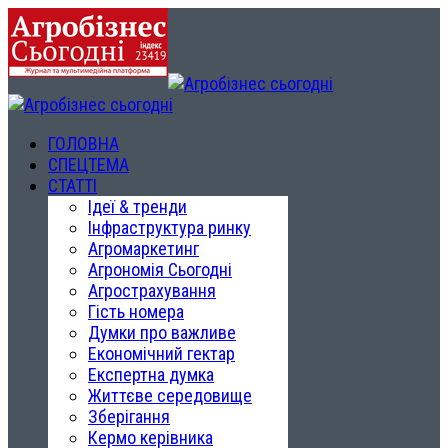
ГОЛОВНА
СПЕЦТЕМА
СТАТТІ
Ідеї & тренди
Інфраструктура ринку
Агромаркетинг
Агрономія Сьогодні
Агрострахування
Гість номера
Думки про важливе
Економічний гектар
Експертна думка
Життєве середовище
Зберігання
Кермо керівника