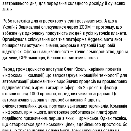
завтрашнього дня, для передання складного досвіду й сучасних
знань.
Робототехніка для агросектору у світі розвивається. А що в
Україні? Зацікавлені спілкувалися через ZOOM — програму, що
забезпечує одночасну присутність людей з усіх куточків планети.
Організувала спілкування освітня платформа Aggeek, мета якої —
поширювати актуальні знання, зокрема в аграрній і харчовій
індустріях. Сфера її зацікавленості — точне землеробство, дрони,
датчики, GPS-навігація, безпілотні системи в полях.
Перед громадськістю виступив Олег Кісєль, керівник проєктів
«Інфоком» — компанії, що запроваджує інноваційні технології для
автоматизації різноманітних виробничих процесів на промислових
підприємствах, в армії і аграрній сфері. За 25 років її фахівці
втілили понад 1000 проєктів, серед них чимало аграрних. Це
автоматизація заводів з переробки насіння й шротів,
олієекстракційних цехів, портових вантажних терміналів. Компанія
«Інфоком», крім іншого, виготовляє роботизовані платформи
подвійного призначення, перше з яких — армійське. Однак техніка,
що створюється для військових цілей, здебільшого простоює, бо
війна не триває щодня, і слава Богу. Тому інженерам спала на