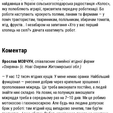
найдавніша в Україні сільськогосподарська радіостанція «Колос»,
яку полюбляють аграрії, присвятила передачу роботизації. Бо
роботи наступають: крокують полями, ланами та фермами — у
поміч трактористам, тваринникам, полільникам, збирачам томатів,
ягід, фруктів… І незабаром на запитання «Хто у вас перший
хлопець на селі?» дівчата казатимуть: робот.
Коментар
Ярослав МОВЧУН
,
співвласник сімейної ягідної ферми
«Озеряна» (с. Нові Озеряни Житомирської обл.)
— У нас 12 тисяч ягідних кущів. У мене немає оранки. Найбільший
функціонал — унесення добрив через крапельне зрошення і
прополювання міжрядь. Це треба виконувати постійно, а людей
знайти нині складно. На лохині, на полуницях викошувати
міжряддя треба в середньому раз на 7–10 днів. Ми це робимо
мотокосою і газонокосаркою. Але будь-яка людина допускає
брак у роботі: там ягідний кущ випадково зачепив, там бур’ян