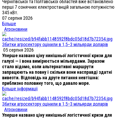
Чернігівської та Полтавської областей вже встановлено
перші 7 сонячних електростанцій загальною потужністю
345 кВт.
07 серпня 2026
Більше
Агроновини
Збитки агросектору оцінили в 1,5–3 мільярди доларів
05 серпня 2026
Уперше названо ціну нинішньої логістичної кризи для
галузі — і вона вимірюється мільярдами. Заразом
стало відомо, коли альтернативні маршрути
запрацюють на повну і скільки вони насправді здатні
вивезти. Відповідь на друге питання невтішна:
приблизно половину того, що давало море.
Більше інформації
Збитки агросектору оцінили в 1,5–3 мільярди доларів
Агроновини
Уперше названо ціну нинішньої логістичної кризи для