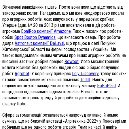
Вітчизняні винахідники тішать. Проте вони поки що відстають від
закордонних колег. Нагадаємо, що ми вже неодноразово писали
про аграрних роботів, яких випускають у передових країнах.
Уперше (див.
№ 20 за 2013 р.) ми висвітлювали в дії робота­
агронома
BoniRob компанії Amazone
. Також писали про роботів-
собак
Spot Boston Dynamics
, що випасають овець. Про робота-
дояра
Astronaut компанії DeLaval
, що працює в селі Почуйки
Житомирської області на фермі господарства «Україна». Ми
також повідомляли нашим читачам про інших аграрних роботів: на
внесенні азотних добрив працює
Rowbot
. Його механотронний
колега RіceBot без допомоги людей сіє рис. Збирає полуницю
робот
Agrobot
. У корівнику прибирає
Lely Discovery
, траву косить-
стриже самостійний механічний помічник
Tertill
. Навіть для
садіння квітів уже винайдено автоматичну машину
RoBoPlant
. А
нещодавно відзначилася відома компанія Horsch: теж не
лишилася осторонь тренду й розробила дистанційно керовану
сівалку Robo.
Сфера автоматизації розвивається напрочуд активно, й немає
сумніву, що на ближчій виставці «Агрітехніка-2022» у Ганновері ми
побачимо ще не одного робота-аграрія. Тема на часі, й навіть