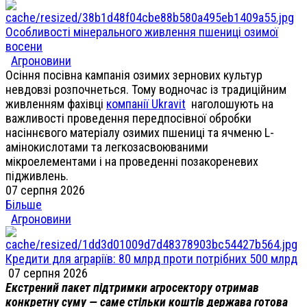
Особливості мінерального живлення пшениці озимої
восени
Агроновини
Осіння посівна кампанія озимих зернових культур
невдовзі розпочнеться. Тому водночас із традиційним
живленням фахівці
компанії Ukravit
наголошують на
важливості проведення передпосівної обробки
насіннєвого матеріалу озимих пшениці та ячменю L-
амінокислотами та легкозасвоюваними
мікроелементами і на проведенні позакореневих
підживлень.
07 серпня 2026
Більше
Агроновини
Кредити для аграріїв: 80 млрд проти потрібних 500 млрд
07 серпня 2026
Екстрений пакет підтримки агросектору отримав
конкретну суму — саме стільки коштів держава готова