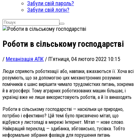
Забули свій пароль?
Забули свій логін?
Роботи в сільському господарстві
/
Механізація АПК
/
П'ятниця, 04 лютого 2022 10:15
Люди сприяють роботизації або, навпаки, вжахаються її. Хоча всі
розуміють, що за допомогою цих механотронних розумних
помічників є шанс вирішити чимало трудомістких питань, зокрема
й в агросфері. Тому аграрних роботизованих машин більшає, і
українці вже не лише використовують роботів, а й їх винаходять
Роботи в сільському господарстві — наскільки це природно,
потрібно і ефективно? Цій темі було присвячено мітап, що
відбувся у листопаді в мережі Інтернет. Мітап — нове слово.
Найкращий переклад — здибанка, збіговисько, тусівка. Тобто
неформальне зібрання фахівців для порушення питань