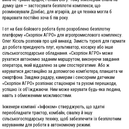
думку ідея — застосувати безпілотні комплекси, що
розміновували Донбас, для аграріїв, де ця техніка могла б
працювати постійно хоча б пів року.
І от на базі бойового робота було розроблено безпілотну
платформу «Скорпіон АГРО» для агропромислового комплексу.
Олег Кісєль розповів про цей винахід. Замість турелі для гармати
до робота приєднують плуг, культиватор, косарку або інше
сільськогосподарське обладнання. «Скорпіон АГРО» може
рухатися автономно заданим маршрутом, виконуючи завдання
оператора, який віддалено за цим спостерігатиме. Або ж
керуватися дистанційно за допомогою комп’ютера, планшета чи
смартфона. Завдяки радару, камерам і сенсорним датчикам
«Скорпіон АГРО» розпізнає стаціонарні та рухомі перешкоди,
успішно їх об’їжджаючи. Ним може керувати будь-яка людина,
навіть з обмеженими можливостями.
Інженери компанії «Інфоком» стверджують, що здатні
переобладнати трактор, комбайн, сівалку й іншу
сільськогосподарську техніку, щоб забезпечити їх безпілотним
керуванням для роботи в автономному режимі.