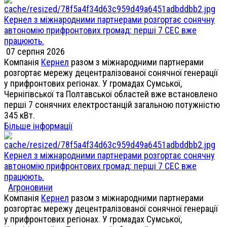
Кернел з міжнародними партнерами розгортає сонячну
автономію прифронтових громад: перші 7 СЕС вже
працюють.
07 серпня 2026
Компанія
Кернел
разом з міжнародними партнерами
розгортає мережу децентралізованої сонячної генерації
у прифронтових регіонах. У громадах Сумської,
Чернігівської та Полтавської областей вже встановлено
перші 7 сонячних електростанцій загальною потужністю
345 кВт.
Більше інформації
Кернел з міжнародними партнерами розгортає сонячну
автономію прифронтових громад: перші 7 СЕС вже
працюють.
Агроновини
Компанія
Кернел
разом з міжнародними партнерами
розгортає мережу децентралізованої сонячної генерації
у прифронтових регіонах. У громадах Сумської,