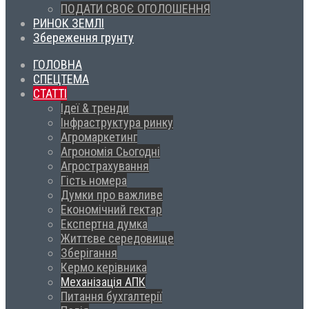
ПОДАТИ СВОЄ ОГОЛОШЕННЯ
РИНОК ЗЕМЛІ
Збереження грунту
ГОЛОВНА
СПЕЦТЕМА
СТАТТІ
Ідеї & тренди
Інфраструктура ринку
Агромаркетинг
Агрономія Сьогодні
Агрострахування
Гість номера
Думки про важливе
Економічний гектар
Експертна думка
Життєве середовище
Зберігання
Кермо керівника
Механізація АПК
Питання бухгалтерії