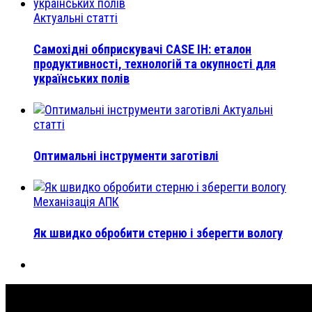
Актуальні статті
Самохідні обприскувачі CASE IH: еталон
продуктивності, технологій та окупності для
українських полів
Актуальні
статті
Оптимальні інструменти заготівлі
Механізація АПК
Як швидко обробити стерню і зберегти вологу