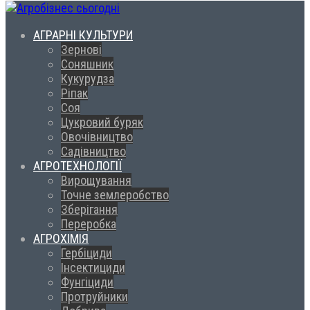
АГРАРНІ КУЛЬТУРИ
Зернові
Соняшник
Кукурудза
Ріпак
Соя
Цукровий буряк
Овочівництво
Садівництво
АГРОТЕХНОЛОГІЇ
Вирощування
Точне землеробство
Зберігання
Переробка
АГРОХІМІЯ
Гербіциди
Інсектициди
Фунгіциди
Протруйники