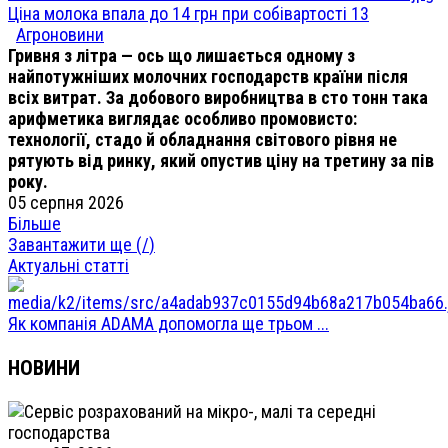
Ціна молока впала до 14 грн при собівартості 13
Агроновини
Гривня з літра — ось що лишається одному з
найпотужніших молочних господарств країни після
всіх витрат. За добового виробництва в сто тонн така
арифметика виглядає особливо промовисто:
технології, стадо й обладнання світового рівня не
рятують від ринку, який опустив ціну на третину за пів
року.
05 серпня 2026
Більше
Завантажити ще (
/
)
Актуальні статті
Як компанія ADAMA допомогла ще трьом ...
НОВИНИ