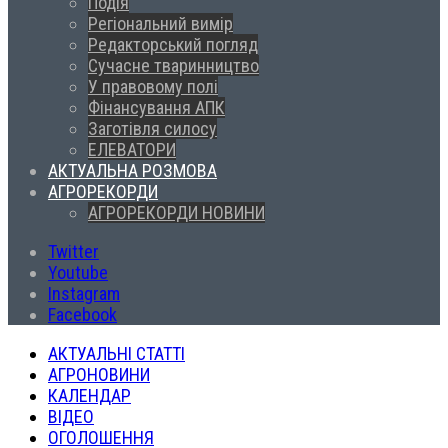
Подія
Регіональний вимір
Редакторський погляд
Сучасне тваринництво
У правовому полі
Фінансування АПК
Заготівля силосу
ЕЛЕВАТОРИ
АКТУАЛЬНА РОЗМОВА
АГРОРЕКОРДИ
АГРОРЕКОРДИ НОВИНИ
Twitter
Youtube
Instagram
Facebook
АКТУАЛЬНІ СТАТТІ
АГРОНОВИНИ
КАЛЕНДАР
ВІДЕО
ОГОЛОШЕННЯ