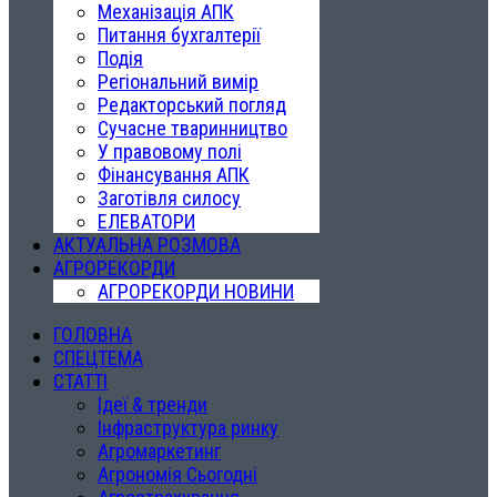
Механізація АПК
Питання бухгалтерії
Подія
Регіональний вимір
Редакторський погляд
Сучасне тваринництво
У правовому полі
Фінансування АПК
Заготівля силосу
ЕЛЕВАТОРИ
АКТУАЛЬНА РОЗМОВА
АГРОРЕКОРДИ
АГРОРЕКОРДИ НОВИНИ
ГОЛОВНА
СПЕЦТЕМА
СТАТТІ
Ідеї & тренди
Інфраструктура ринку
Агромаркетинг
Агрономія Сьогодні