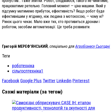
пропустив…
І вже збитки. Робот, сподіваюся, такого не чинитиме,
працюватиме ретельно. Головний момент — ціна машини. Який у
підсумку матимемо прибуток, ефективність? Якщо робот буде
ефективнішим у ягіднику, ніж людина з мотокосою, — чому ні?
Ринок цього чекає. Мало вже тих, хто противиться дронам і
роботом, засобам автоматизації. Це треба розвивати.
Григорій МЕРЕФ'ЯНСЬКИЙ
,
спеціально для
Агробізнесу Сьогодні
Теги
роботехніка
сільгосптехніка1
Facebook
Google Plus
Twitter
Linkedin
Pinterest
Схожі матеріали (за тегом)