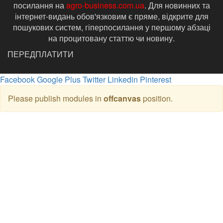
посилання на
agro-business.com.ua
. Для новинних та
інтернет-видань обов'язковим є пряме, відкрите для
пошукових систем, гіперпосилання у першому абзаці
на процитовану статтю чи новину.
ПЕРЕДПЛАТИТИ
Facebook
Google Plus
Twitter
Linkedin
Pinterest
Please publish modules in
offcanvas
position.