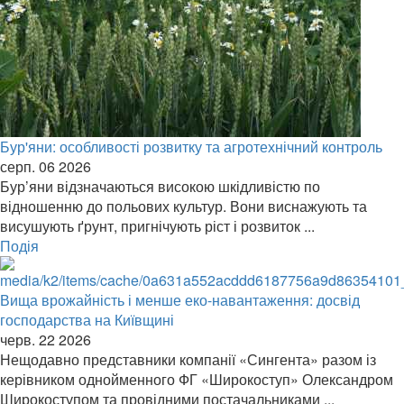
Бур'яни: особливості розвитку та агротехнічний контроль
серп. 06 2026
Бур’яни відзначаються високою шкідливістю по
відношенню до польових культур. Вони виснажують та
висушують ґрунт, пригнічують ріст і розвиток ...
Подія
Вища врожайність і менше еко-навантаження: досвід
господарства на Київщині
черв. 22 2026
Нещодавно представники компанії «Сингента» разом із
керівником однойменного ФГ «Широкоступ» Олександром
Широкоступом та провідними постачальниками ...