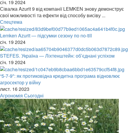
січ. 19 2024
Сівалка Azurit 9 від компанії LEMKEN знову демонструє
свої можливості та ефекти від способу висіву ...
Спецтема
Lemken Azurit — підсумки сезону по no-till
січ. 19 2024
STEFES. Україна — Ліхтенштейн: об’єднані успіхом
січ. 19 2024
“5-7-9": як протиковідна кредитна програма відновлює
агросектор у війну
лист. 16 2023
Агрономія Сьогодні