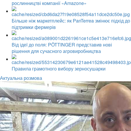
рослинництві компанії «Amazone»
Більше ніж маркетплейс: як PanTerrea змінює підхід до
підтримки фермерів
Від ідеї до поля: PÖTTINGER представив нові
рішення для сучасного агровиробництва
Правила грамотного вибору зерносушарки
Актуальна розмова