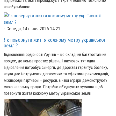
підприємства, яка запроваджує в Україні новітню технологію
нанобульбашок.
-
Середа, 14 січня 2026 14:21
Як повернути життя кожному метру української
землі?
Відновлення родючості ґрунтів – це складний багатоетапний
процес, де немає простих рішень. І висновок тут один:
відновлення потребує синергії, де держава гарантує безпеку,
наука дає інструменти діагностики та ефективні рекомендації,
міжнародні партнери – ресурси, а наші аграрії демонструють
свою незламну працю. Потрібно об'єднувати зусилля, щоб
повернути життя кожному метру української землі.