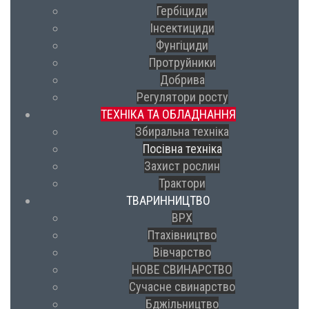
Гербіциди
Інсектициди
Фунгіциди
Протруйники
Добрива
Регулятори росту
ТЕХНІКА ТА ОБЛАДНАННЯ
Збиральна техніка
Посівна техніка
Захист рослин
Трактори
ТВАРИННИЦТВО
ВРХ
Птахівництво
Вівчарство
НОВЕ СВИНАРСТВО
Сучасне свинарство
Бджільництво