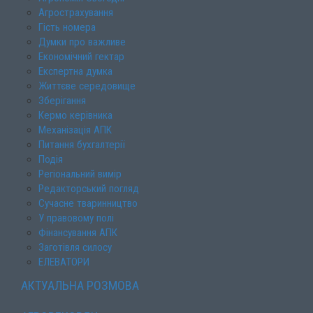
Агрострахування
Гість номера
Думки про важливе
Економічний гектар
Експертна думка
Життєве середовище
Зберігання
Кермо керівника
Механізація АПК
Питання бухгалтерії
Подія
Регіональний вимір
Редакторський погляд
Сучасне тваринництво
У правовому полі
Фінансування АПК
Заготівля силосу
ЕЛЕВАТОРИ
АКТУАЛЬНА РОЗМОВА