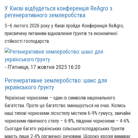
У Києві відбудеться конференція ReAgro з
регенеративного землеробства
5–6 лютого 2026 року у Києві пройде Конференція ReAgro,
присвячену питанням відновлення ґрунтів та економічної
стійкості господарств.
-
П'ятниця, 17 жовтня 2025 16:20
Регенеративне землеробство: шанс для
українського ґрунту
Українські чорноземи – один із символів національного
багатства. Проте це багатство зменшується на очах. Колись
наші типові чорноземи лісостепу містили 6-9% гумусу, звичайні
чорноземи північного степу – 6-8%, південні чорноземи – 4-6%.
Сьогодні багато українських сільськогосподарських ґрунтів
мають лише 2-4% органічної речовини. Щороку ерозія вимиває