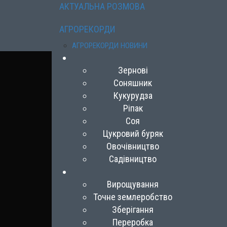
АКТУАЛЬНА РОЗМОВА
АГРОРЕКОРДИ
АГРОРЕКОРДИ НОВИНИ
Зернові
Соняшник
Кукурудза
Ріпак
Соя
Цукровий буряк
Овочівництво
Садівництво
Вирощування
Точне землеробство
Зберігання
Переробка