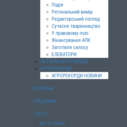
Подія
Регіональний вимір
Редакторський погляд
Сучасне тваринництво
У правовому полі
Фінансування АПК
Заготівля силосу
ЕЛЕВАТОРИ
АКТУАЛЬНА РОЗМОВА
АГРОРЕКОРДИ
АГРОРЕКОРДИ НОВИНИ
ГОЛОВНА
СПЕЦТЕМА
СТАТТІ
Ідеї & тренди