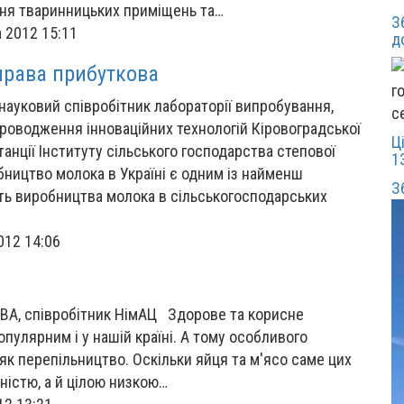
ння тваринницьких приміщень та…
З
 2012 15:11
д
права прибуткова
науковий співробітник лабораторії випробування,
с
роводження інноваційних технологій Кіровоградської
Ц
анції Інституту сільського господарства степової
1
ництво молока в Україні є одним із найменш
З
сть виробництва молока в сільськогосподарських
012 14:06
МВА, співробітник НімАЦ Здорове та корисне
пулярним і у нашій країні. А тому особливого
як перепільництво. Оскільки яйця та м'ясо саме цих
ністю, а й цілою низкою…