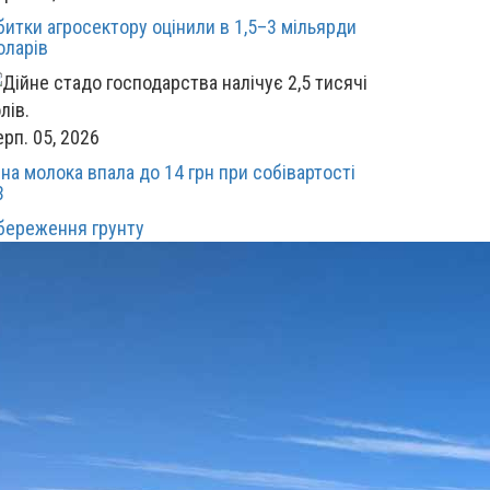
битки агросектору оцінили в 1,5–3 мільярди
оларів
ерп. 05, 2026
іна молока впала до 14 грн при собівартості
3
береження грунту