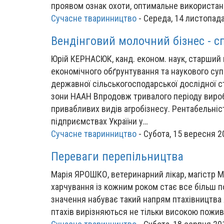
проявом ознак охоти, оптимальне використа
Сучасне тваринництво
-
Середа, 14 листопада
Вендінговий молочний бізнес - с
Юрій КЕРНАСЮК, канд. економ. наук, старший 
економічного обґрунтування та наукового суп
державної сільськогосподарської дослідної ст
зони НААН Впродовж тривалого періоду вироб
привабливих видів агробізнесу. Рентабельні
підприємствах України у…
Сучасне тваринництво
-
Субота, 15 вересня 2
Переваги перепільництва
Марія ЯРОШКО, ветеринарний лікар, магістр 
харчування із кожним роком стає все більш по
значення набуває такий напрям птахівництва 
птахів вирізняються не тільки високою пожив