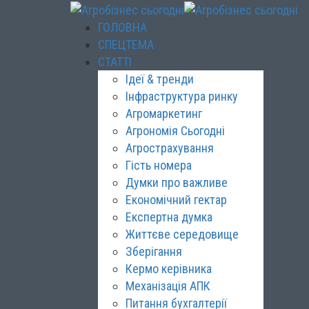
ГОЛОВНА
СПЕЦТЕМА
СТАТТІ
Ідеї & тренди
Інфраструктура ринку
Агромаркетинг
Агрономія Сьогодні
Агрострахування
Гість номера
Думки про важливе
Економічний гектар
Експертна думка
Життєве середовище
Зберігання
Кермо керівника
Механізація АПК
Питання бухгалтерії