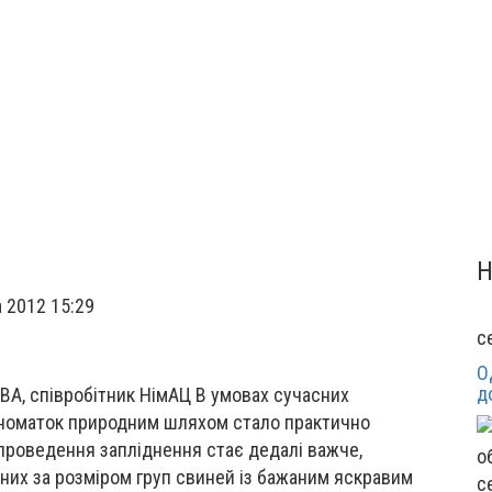
 2012 15:29
с
О
д
BA, співробітник НімАЦ В умовах сучасних
номаток природним шляхом стало практично
 проведення запліднення стає дедалі важче,
них за розміром груп свиней із бажаним яскравим
с