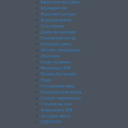
Інфраструктура ринку
Агромаркетинг
Агрономія Сьогодні
Агрострахування
Гість номера
Думки про важливе
Економічний гектар
Експертна думка
Життєве середовище
Зберігання
Кермо керівника
Механізація АПК
Питання бухгалтерії
Подія
Регіональний вимір
Редакторський погляд
Сучасне тваринництво
У правовому полі
Фінансування АПК
Заготівля силосу
ЕЛЕВАТОРИ