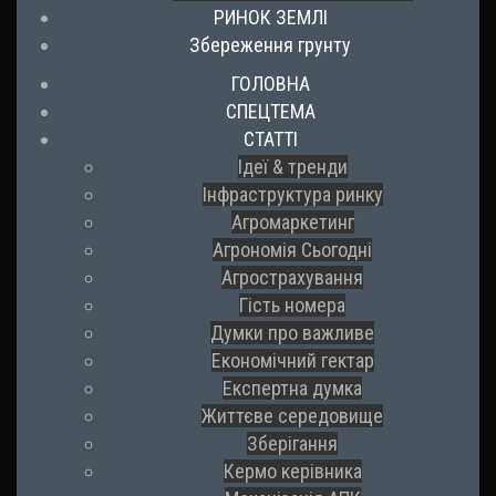
РИНОК ЗЕМЛІ
Збереження грунту
ГОЛОВНА
СПЕЦТЕМА
СТАТТІ
Ідеї & тренди
Інфраструктура ринку
Агромаркетинг
Агрономія Сьогодні
Агрострахування
Гість номера
Думки про важливе
Економічний гектар
Експертна думка
Життєве середовище
Зберігання
Кермо керівника