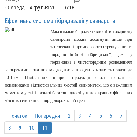
-
Середа, 14 грудня 2011 16:18
Ефективна система гібридизації у свинарстві
Максимальної продуктивності в товарному
свинарстві можна досягнути лише при
застосуванні промислового схрещування та
породно-лінійної гібридизації, адже у
порівнянні з чистопорідним розведенням
за окремими показниками додаткова продукція може становити до
10-15%. Найбільший приріст продукції спостерігається за
показниками відтворювальних якостей свиноматок, що є важливим
моментом у світі низької багатоплідності у маток кращих фінальних
м'ясних генотипів - порід дюрок та п'єтрен.
Початок
Попередня
2
3
4
5
6
7
8
9
10
11