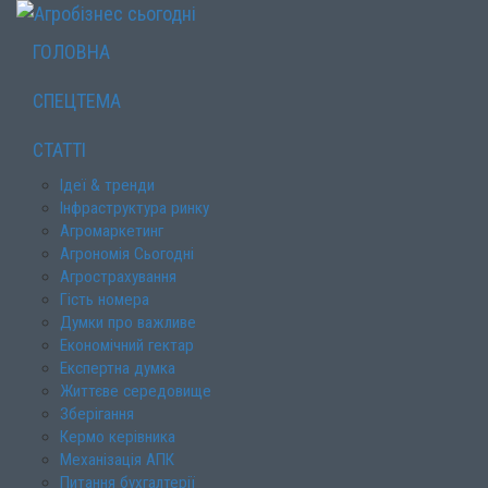
ГОЛОВНА
СПЕЦТЕМА
СТАТТІ
Ідеї & тренди
Інфраструктура ринку
Агромаркетинг
Агрономія Сьогодні
Агрострахування
Гість номера
Думки про важливе
Економічний гектар
Експертна думка
Життєве середовище
Зберігання
Кермо керівника
Механізація АПК
Питання бухгалтерії