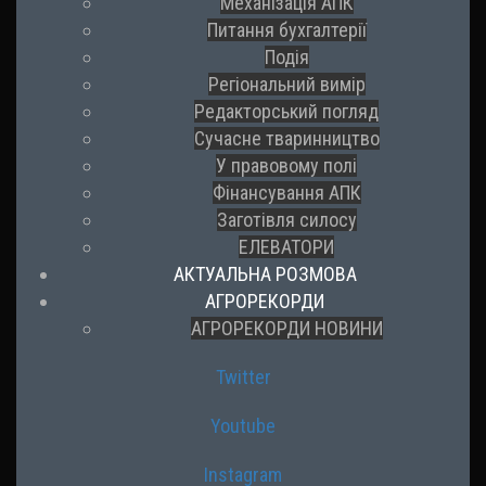
Механізація АПК
Питання бухгалтерії
Подія
Регіональний вимір
Редакторський погляд
Сучасне тваринництво
У правовому полі
Фінансування АПК
Заготівля силосу
ЕЛЕВАТОРИ
АКТУАЛЬНА РОЗМОВА
АГРОРЕКОРДИ
АГРОРЕКОРДИ НОВИНИ
Twitter
Youtube
Instagram