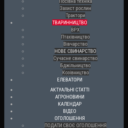
Посівна техніка
Захист рослин
Трактори
ТВАРИННИЦТВО
ВРХ
Птахівництво
Вівчарство
НОВЕ СВИНАРСТВО
Сучасне свинарство
Бджільництво
Козівництво
ЕЛЕВАТОРИ
АКТУАЛЬНІ СТАТТІ
АГРОНОВИНИ
КАЛЕНДАР
ВІДЕО
ОГОЛОШЕННЯ
ПОДАТИ СВОЄ ОГОЛОШЕННЯ