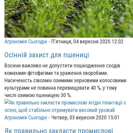
Агрономія Сьогодні
-
П'ятниця, 04 вересня 2020 12:02
Осінній захист для пшениці
Восени важливо не допустити пошкодження сходів
комахами-фітофагами та ураження хворобами.
Насиченість сівозмін озимими зерновими колосовими
культурами не повинна перевищувати 40 %, у тому
числі озимою пшеницею 30 %.
Агрономія Сьогодні
-
Четвер, 03 вересня 2020 15:01
Як правильно закласти промислові