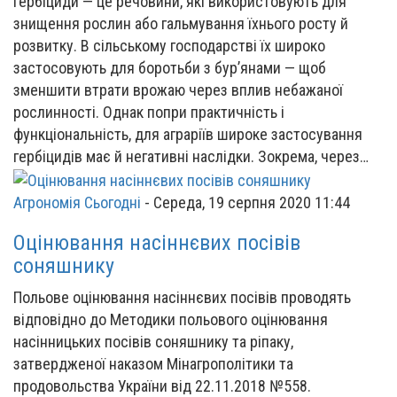
Гербіциди — це речовини, які використовують для
знищення рослин або гальмування їхнього росту й
розвитку. В сільському господарстві їх широко
застосовують для боротьби з бур’янами — щоб
зменшити втрати врожаю через вплив небажаної
рослинності. Однак попри практичність і
функціональність, для аграріїв широке застосування
гербіцидів має й негативні наслідки. Зокрема, через…
Агрономія Сьогодні
-
Середа, 19 серпня 2020 11:44
Оцінювання насіннєвих посівів
соняшнику
Польове оцінювання насіннєвих посівів проводять
відповідно до Методики польового оцінювання
насінницьких посівів соняшнику та ріпаку,
затвердженої наказом Мінагрополітики та
продовольства України від 22.11.2018 №558.