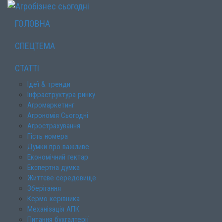
ГОЛОВНА
СПЕЦТЕМА
СТАТТІ
Ідеї & тренди
Інфраструктура ринку
Агромаркетинг
Агрономія Сьогодні
Агрострахування
Гість номера
Думки про важливе
Економічний гектар
Експертна думка
Життєве середовище
Зберігання
Кермо керівника
Механізація АПК
Питання бухгалтерії