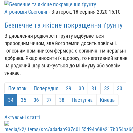
Агрономія Сьогодні
-
Вівторок, 18 серпня 2020 15:10
Безпечне та якісне покращення ґрунту
Відновлення родючості ґрунту відбувається
природним чином, але його темпи досить повільні.
Головним помічником фермера є органічні і мінеральні
добрива. Якщо вносити їх щороку, то негативний вплив
на родючий шар знижується до мінімуму або зовсім
зникає.
Початок
Попередня
29
30
31
32
33
34
35
36
37
38
Наступна
Кінець
Актуальні статті