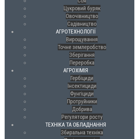
Соя
Цукровий буряк
Овочівництво
Садівництво
АГРОТЕХНОЛОГІЇ
Вирощування
Точне землеробство
Зберігання
Переробка
АГРОХІМІЯ
Гербіциди
Інсектициди
Фунгіциди
Протруйники
Добрива
Регулятори росту
ТЕХНІКА ТА ОБЛАДНАННЯ
Збиральна техніка