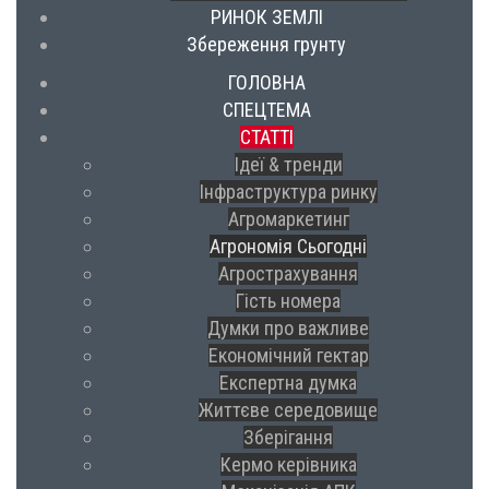
РИНОК ЗЕМЛІ
Збереження грунту
ГОЛОВНА
СПЕЦТЕМА
СТАТТІ
Ідеї & тренди
Інфраструктура ринку
Агромаркетинг
Агрономія Сьогодні
Агрострахування
Гість номера
Думки про важливе
Економічний гектар
Експертна думка
Життєве середовище
Зберігання
Кермо керівника