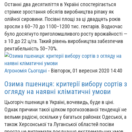
Останні два десятиліття в Україні спостерігається
стрімке зростання обсягів виробництва ріпаку як
олійної сировини. Посівні площі за ці двадцять років
зросли з 60–70 до 1100–1200 тис. гектарів. Водночас
було досягнуто приголомшливого росту врожайності —
з 10 до 22 ц/га. Такий рівень виробництва забезпечив
рентабельність 50–70%.
Агрономія Сьогодні
-
Вівторок, 01 вересня 2020 14:40
Озима пшениця: критерії вибору сортів з
огляду на наявні кліматичні умови
Цьогоріч пшениця в Україні, вочевидь, буде в ціні.
Однак причини такої цілком прогнозованої тенденції не
вельми радісні, оскільки у багатьох районах Одеської, а
також Херсонської та Луганської областей посіви
просто не витримали поєднання екстремальних умов.