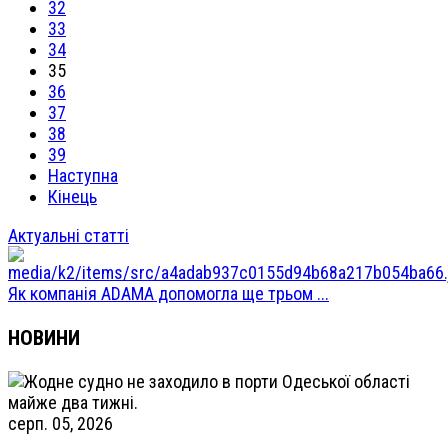
32
33
34
35
36
37
38
39
Наступна
Кінець
Актуальні статті
Як компанія ADAMA допомогла ще трьом ...
НОВИНИ
серп. 05, 2026