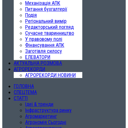
Механізація АПК
Питання бухгалтерії
Подія
Регіональний вимір
Редакторський погляд
Сучасне тваринництво
У правовому полі
Фінансування АПК
Заготівля силосу
ЕЛЕВАТОРИ
АКТУАЛЬНА РОЗМОВА
АГРОРЕКОРДИ
АГРОРЕКОРДИ НОВИНИ
ГОЛОВНА
СПЕЦТЕМА
СТАТТІ
Ідеї & тренди
Інфраструктура ринку
Агромаркетинг
Агрономія Сьогодні