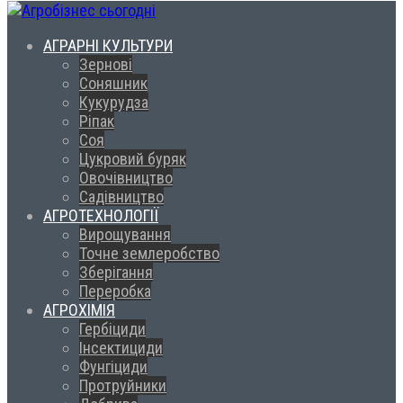
АГРАРНІ КУЛЬТУРИ
Зернові
Соняшник
Кукурудза
Ріпак
Соя
Цукровий буряк
Овочівництво
Садівництво
АГРОТЕХНОЛОГІЇ
Вирощування
Точне землеробство
Зберігання
Переробка
АГРОХІМІЯ
Гербіциди
Інсектициди
Фунгіциди
Протруйники