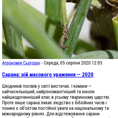
Агрономія Сьогодні
-
Середа, 05 серпня 2020 12:05
Сарана: рій масового ураження — 2020
Шкідників посівів у світі вистачає. І комахи —
найчисельніший, найрізноманітніший та інколи
найшкодочинніший клас в усьому тваринному царстві.
Проте лише сарана лякає людство з біблійних часів і
понині є об’єктом постійної уваги на національному та
міжнародному рівнях. Для відстежування сарани