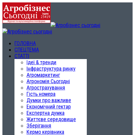
ГОЛОВНА
СПЕЦТЕМА
СТАТТІ
Ідеї & тренди
Інфраструктура ринку
Агромаркетинг
Агрономія Сьогодні
Агрострахування
Гість номера
Думки про важливе
Економічний гектар
Експертна думка
Життєве середовище
Зберігання
Кермо керівника