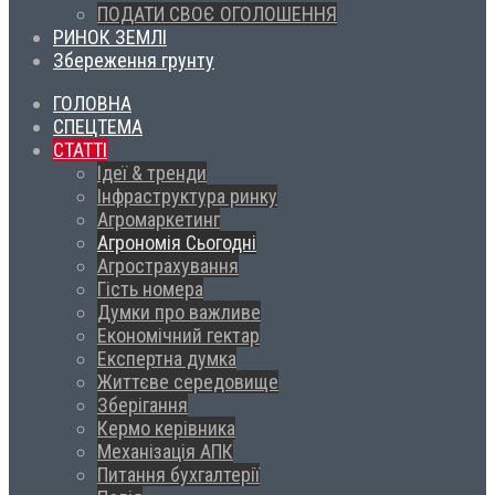
ПОДАТИ СВОЄ ОГОЛОШЕННЯ
РИНОК ЗЕМЛІ
Збереження грунту
ГОЛОВНА
СПЕЦТЕМА
СТАТТІ
Ідеї & тренди
Інфраструктура ринку
Агромаркетинг
Агрономія Сьогодні
Агрострахування
Гість номера
Думки про важливе
Економічний гектар
Експертна думка
Життєве середовище
Зберігання
Кермо керівника
Механізація АПК
Питання бухгалтерії