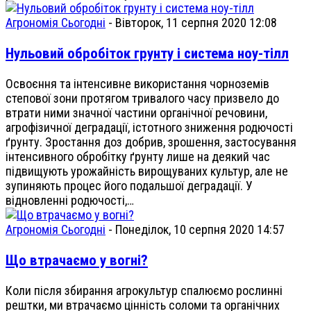
Агрономія Сьогодні
-
Вівторок, 11 серпня 2020 12:08
Нульовий обробіток грунту і система ноу-тілл
Освоєння та інтенсивне використання чорноземів
степової зони протягом тривалого часу призвело до
втрати ними значної частини органічної речовини,
агрофізичної деградації, істотного зниження родючості
ґрунту. Зростання доз добрив, зрошення, застосування
інтенсивного обробітку ґрунту лише на деякий час
підвищують урожайність вирощуваних культур, але не
зупиняють процес його подальшої деградації. У
відновленні родючості,…
Агрономія Сьогодні
-
Понеділок, 10 серпня 2020 14:57
Що втрачаємо у вогні?
Коли після збирання агрокультур спалюємо рослинні
рештки, ми втрачаємо цінність соломи та органічних