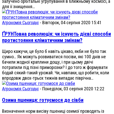
залучено орбітальні угрупування в ближньому космосі, а
для її знищення…
Агрономія Сьогодні
-
Вівторок, 04 серпня 2020 15:41
ҐРУНТовна революція: чи існують дієві способи
протистояння кліматичним змінам?
Щиро кажучи, це було б навіть цікаво, якби не було так
сумно… Як можуть розвиватися посіви, які 100 днів не
бачили жодної краплини дощу, і при цьому двічі
потрапили під пізні приморозки? І до того ж формувати
бодай сякий-такий урожай. Чи, навпаки, що робити, коли
впродовж двох-трьох тижнів випадає піврічна…
Агрономія Сьогодні
-
Понеділок, 03 серпня 2020 12:22
Озима пшениця: готуємося до сівби
Визначення норм висіву пшениці озимої проводять із