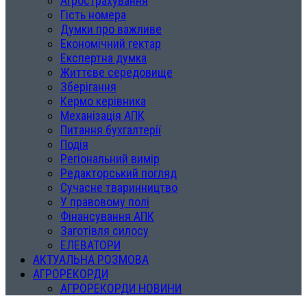
Агрострахування
Гість номера
Думки про важливе
Економічний гектар
Експертна думка
Життєве середовище
Зберігання
Кермо керівника
Механізація АПК
Питання бухгалтерії
Подія
Регіональний вимір
Редакторський погляд
Сучасне тваринництво
У правовому полі
Фінансування АПК
Заготівля силосу
ЕЛЕВАТОРИ
АКТУАЛЬНА РОЗМОВА
АГРОРЕКОРДИ
АГРОРЕКОРДИ НОВИНИ