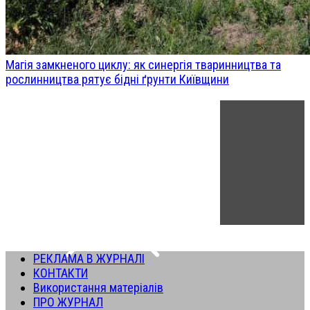
Магія замкненого циклу: як синергія тваринництва та
рослинництва рятує бідні ґрунти Київщини
РЕКЛАМА В ЖУРНАЛІ
КОНТАКТИ
Використання матеріалів
ПРО ЖУРНАЛ