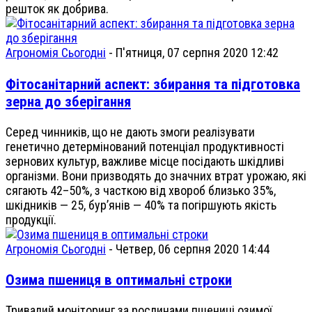
решток як добрива.
Агрономія Сьогодні
-
П'ятниця, 07 серпня 2020 12:42
Фітосанітарний аспект: збирання та підготовка
зерна до зберігання
Серед чинників, що не дають змоги реалізувати
генетично детермінований потенціал продуктивності
зернових культур, важливе місце посідають шкідливі
організми. Вони призводять до значних втрат урожаю, які
сягають 42–50%, з часткою від хвороб близько 35%,
шкідників — 25, бур’янів — 40% та погіршують якість
продукції.
Агрономія Сьогодні
-
Четвер, 06 серпня 2020 14:44
Озима пшениця в оптимальні строки
Тривалий моніторинг за рослинами пшениці озимої