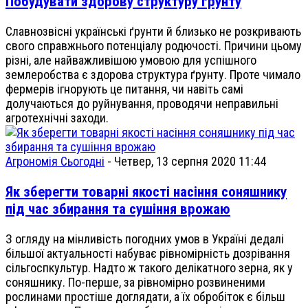
Побудувати здорову структуру ґрунту
Славнозвісні українські ґрунти й близько не розкривають
свого справжнього потенціалу родючості. Причини цьому
різні, але найважливішою умовою для успішного
землеробства є здорова структура ґрунту. Проте чимало
фермерів ігнорують це питання, чи навіть самі
долучаються до руйнування, проводячи неправильні
агротехнічні заходи.
Агрономія Сьогодні
-
Четвер, 13 серпня 2020 11:44
Як зберегти товарні якості насіння соняшнику
під час збирання та сушіння врожаю
З огляду на мінливість погодних умов в Україні дедалі
більшої актуальності набуває рівномірність дозрівання
сільгоспкультур. Надто ж такого делікатного зерна, як у
соняшнику. По-перше, за рівномірно розвиненими
рослинами простіше доглядати, а їх обробіток є більш