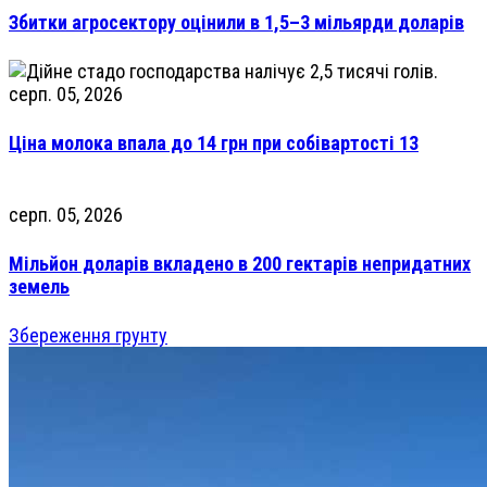
Збитки агросектору оцінили в 1,5–3 мільярди доларів
серп. 05, 2026
Ціна молока впала до 14 грн при собівартості 13
серп. 05, 2026
Мільйон доларів вкладено в 200 гектарів непридатних
земель
Збереження грунту