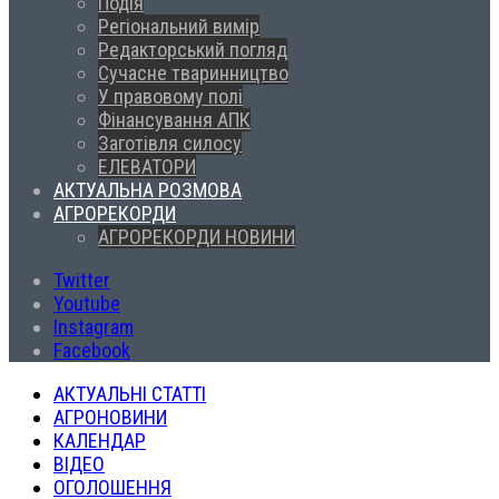
Подія
Регіональний вимір
Редакторський погляд
Сучасне тваринництво
У правовому полі
Фінансування АПК
Заготівля силосу
ЕЛЕВАТОРИ
АКТУАЛЬНА РОЗМОВА
АГРОРЕКОРДИ
АГРОРЕКОРДИ НОВИНИ
Twitter
Youtube
Instagram
Facebook
АКТУАЛЬНІ СТАТТІ
АГРОНОВИНИ
КАЛЕНДАР
ВІДЕО
ОГОЛОШЕННЯ