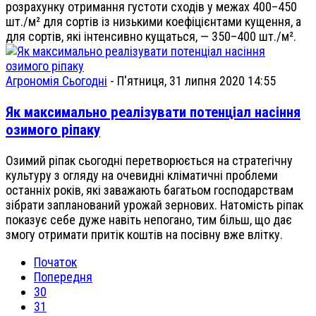
розрахунку отримання густоти сходів у межах 400–450
шт./м² для сортів із низькими коефіцієнтами кущення, а
для сортів, які інтенсивно кущаться, — 350–400 шт./м².
Агрономія Сьогодні
-
П'ятниця, 31 липня 2020 14:55
Як максимально реалізувати потенціал насіння
озимого ріпаку
Озимий ріпак сьогодні перетворюється на стратегічну
культуру з огляду на очевидні кліматичні проблеми
останніх років, які заважають багатьом господарствам
зібрати запланований урожай зернових. Натомість ріпак
показує себе дуже навіть непогано, тим більш, що дає
змогу отримати притік коштів на посівну вже влітку.
Початок
Попередня
30
31