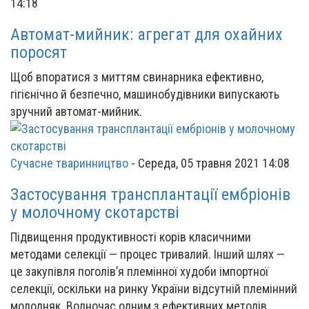
14:18
Автомат-мийник: агрегат для охайних
поросят
Щоб впоратися з миттям свинарника ефективно,
гігієнічно й безпечно, машинобудівники випускають
зручний автомат-мийник.
Сучасне тваринництво
-
Середа, 05 травня 2021 14:08
Застосування трансплантації ембріонів
у молочному скотарстві
Підвищення продуктивності корів класичними
методами селекції — процес тривалий. Інший шлях —
це закупівля поголів’я племінної худоби імпортної
селекції, оскільки на ринку України відсутній племінний
молодняк. Водночас одним з ефективних методів