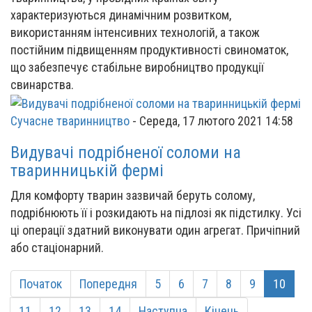
характеризуються динамічним розвитком,
використанням інтенсивних технологій, а також
постійним підвищенням продуктивності свиноматок,
що забезпечує стабільне виробництво продукції
свинарства.
Сучасне тваринництво
-
Середа, 17 лютого 2021 14:58
Видувачі подрібненої соломи на
тваринницькій фермі
Для комфорту тварин зазвичай беруть солому,
подрібнюють її і розкидають на підлозі як підстилку. Усі
ці операції здатний виконувати один агрегат. Причіпний
або стаціонарний.
Початок
Попередня
5
6
7
8
9
10
11
12
13
14
Наступна
Кінець