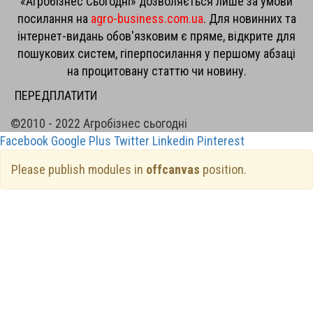
«Агробізнес Сьогодні» дозволяється лише за умови
посилання на
agro-business.com.ua
. Для новинних та
інтернет-видань обов'язковим є пряме, відкрите для
пошукових систем, гіперпосилання у першому абзаці
на процитовану статтю чи новину.
ПЕРЕДПЛАТИТИ
©2010 - 2022 Агробізнес сьогодні
Facebook
Google Plus
Twitter
Linkedin
Pinterest
Please publish modules in
offcanvas
position.