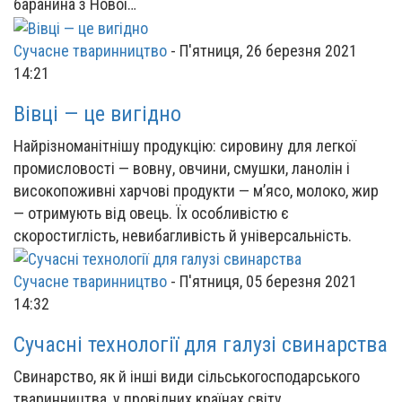
баранина з Нової…
Сучасне тваринництво
-
П'ятниця, 26 березня 2021
14:21
Вівці — це вигідно
Найрізноманітнішу продукцію: сировину для легкої
промисловості — вовну, овчини, смушки, ланолін і
високопоживні харчові продукти — м’ясо, молоко, жир
— отримують від овець. Їх особливістю є
скоростиглість, невибагливість й універсальність.
Сучасне тваринництво
-
П'ятниця, 05 березня 2021
14:32
Сучасні технології для галузі свинарства
Свинарство, як й інші види сільськогосподарського
тваринництва, у провідних країнах світу