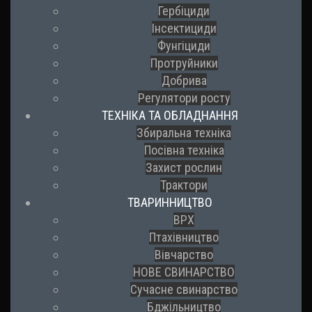
Гербіциди
Інсектициди
Фунгіциди
Протруйники
Добрива
Регулятори росту
ТЕХНІКА ТА ОБЛАДНАННЯ
Збиральна техніка
Посівна техніка
Захист рослин
Трактори
ТВАРИННИЦТВО
ВРХ
Птахівництво
Вівчарство
НОВЕ СВИНАРСТВО
Сучасне свинарство
Бджільництво