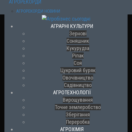
АГРОРЕКОРДИ
АГРОРЕКОРДИ НОВИНИ
АГРАРНІ КУЛЬТУРИ
Зернові
Соняшник
Кукурудза
Ріпак
Соя
Цукровий буряк
Овочівництво
Садівництво
АГРОТЕХНОЛОГІЇ
Вирощування
Точне землеробство
Зберігання
Переробка
АГРОХІМІЯ