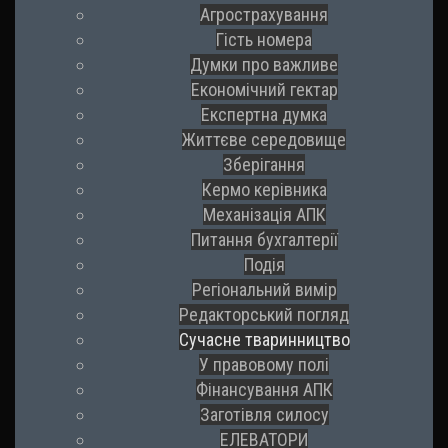
Агрострахування
Гість номера
Думки про важливе
Економічний гектар
Експертна думка
Життєве середовище
Зберігання
Кермо керівника
Механізація АПК
Питання бухгалтерії
Подія
Регіональний вимір
Редакторський погляд
Сучасне тваринництво
У правовому полі
Фінансування АПК
Заготівля силосу
ЕЛЕВАТОРИ