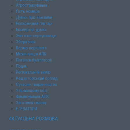
Агрострахування
Гість номера
Думки про важливе
Економічний гектар
Експертна думка
Життєве середовище
Зберігання
Кермо керівника
Механізація АПК
Питання бухгалтерії
Подія
Регіональний вимір
Редакторський погляд
Сучасне тваринництво
У правовому полі
Фінансування АПК
Заготівля силосу
ЕЛЕВАТОРИ
АКТУАЛЬНА РОЗМОВА