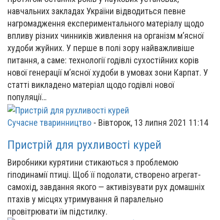
навчальних закладах України відводиться певне
нагромадження експериментального матеріалу щодо
впливу різних чинників живлення на організм м’ясної
худоби жуйних. У перше в полі зору найважливіше
питання, а саме: технології годівлі сухостійних корів
нової генерації м’ясної худоби в умовах зони Карпат. У
статті викладено матеріал щодо годівлі нової
популяції…
Сучасне тваринництво
-
Вівторок, 13 липня 2021 11:14
Пристрій для рухливості курей
Виробники курятини стикаються з проблемою
гіподинамії птиці. Щоб її подолати, створено агрегат-
самохід, завдання якого — активізувати рух домашніх
птахів у місцях утримування й паралельно
провітрювати їм підстилку.