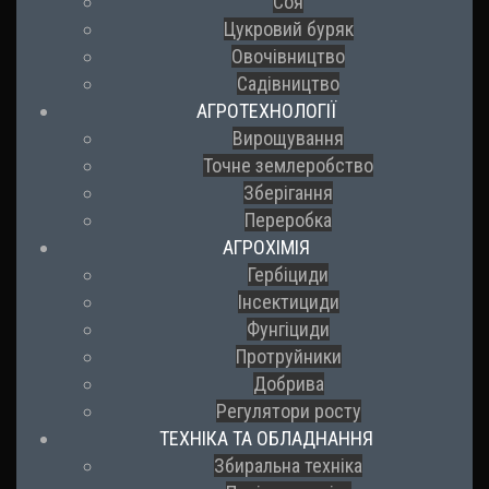
Соя
Цукровий буряк
Овочівництво
Садівництво
АГРОТЕХНОЛОГІЇ
Вирощування
Точне землеробство
Зберігання
Переробка
АГРОХІМІЯ
Гербіциди
Інсектициди
Фунгіциди
Протруйники
Добрива
Регулятори росту
ТЕХНІКА ТА ОБЛАДНАННЯ
Збиральна техніка