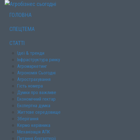
ГОЛОВНА
СПЕЦТЕМА
СТАТТІ
Ідеї & тренди
Інфраструктура ринку
Агромаркетинг
Агрономія Сьогодні
Агрострахування
Гість номера
Думки про важливе
Економічний гектар
Експертна думка
Життєве середовище
Зберігання
Кермо керівника
Механізація АПК
Питання бухгалтерії