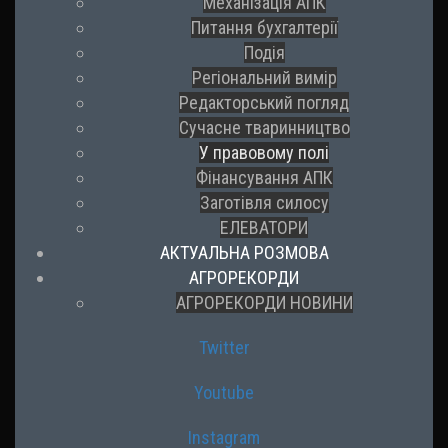
Механізація АПК
Питання бухгалтерії
Подія
Регіональний вимір
Редакторський погляд
Сучасне тваринництво
У правовому полі
Фінансування АПК
Заготівля силосу
ЕЛЕВАТОРИ
АКТУАЛЬНА РОЗМОВА
АГРОРЕКОРДИ
АГРОРЕКОРДИ НОВИНИ
Twitter
Youtube
Instagram