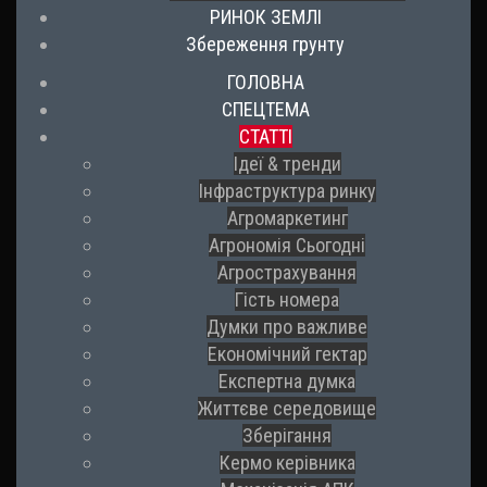
РИНОК ЗЕМЛІ
Збереження грунту
ГОЛОВНА
СПЕЦТЕМА
СТАТТІ
Ідеї & тренди
Інфраструктура ринку
Агромаркетинг
Агрономія Сьогодні
Агрострахування
Гість номера
Думки про важливе
Економічний гектар
Експертна думка
Життєве середовище
Зберігання
Кермо керівника