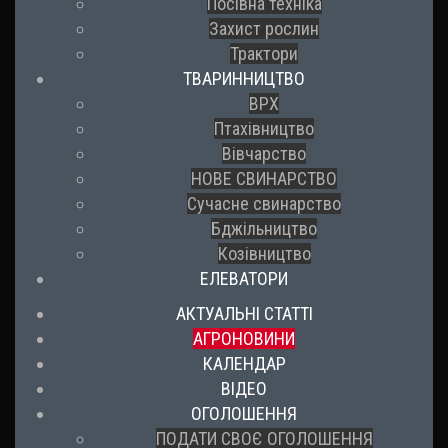
Посівна техніка
Захист рослин
Трактори
ТВАРИННИЦТВО
ВРХ
Птахівництво
Вівчарство
НОВЕ СВИНАРСТВО
Сучасне свинарство
Бджільництво
Козівництво
ЕЛЕВАТОРИ
АКТУАЛЬНІ СТАТТІ
АГРОНОВИНИ
КАЛЕНДАР
ВІДЕО
ОГОЛОШЕННЯ
ПОДАТИ СВОЄ ОГОЛОШЕННЯ