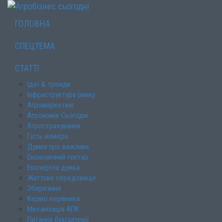
ГОЛОВНА
СПЕЦТЕМА
СТАТТІ
Ідеї & тренди
Інфраструктура ринку
Агромаркетинг
Агрономія Сьогодні
Агрострахування
Гість номера
Думки про важливе
Економічний гектар
Експертна думка
Життєве середовище
Зберігання
Кермо керівника
Механізація АПК
Питання бухгалтерії