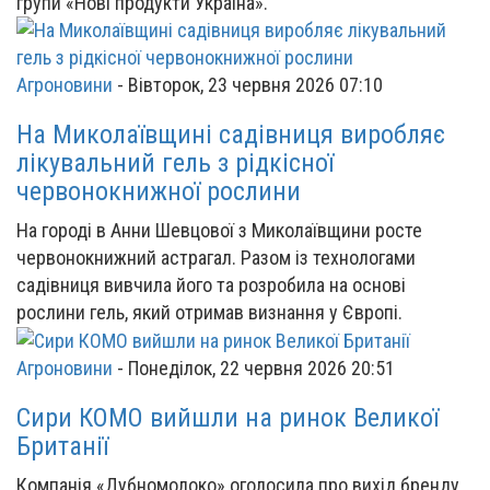
групи «Нові продукти Україна».
Агроновини
-
Вівторок, 23 червня 2026 07:10
На Миколаївщині садівниця виробляє
лікувальний гель з рідкісної
червонокнижної рослини
На городі в Анни Шевцової з Миколаївщини росте
червонокнижний астрагал. Разом із технологами
садівниця вивчила його та розробила на основі
рослини гель, який отримав визнання у Європі.
Агроновини
-
Понеділок, 22 червня 2026 20:51
Сири КОМО вийшли на ринок Великої
Британії
Компанія «Дубномолоко» оголосила про вихід бренду