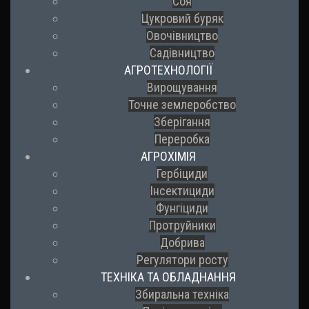
Соя
Цукровий буряк
Овочівництво
Садівництво
АГРОТЕХНОЛОГІЇ
Вирощування
Точне землеробство
Зберігання
Переробка
АГРОХІМІЯ
Гербіциди
Інсектициди
Фунгіциди
Протруйники
Добрива
Регулятори росту
ТЕХНІКА ТА ОБЛАДНАННЯ
Збиральна техніка