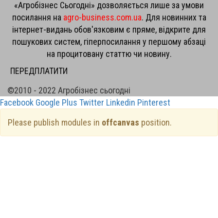
«Агробізнес Сьогодні» дозволяється лише за умови
посилання на
agro-business.com.ua
. Для новинних та
інтернет-видань обов'язковим є пряме, відкрите для
пошукових систем, гіперпосилання у першому абзаці
на процитовану статтю чи новину.
ПЕРЕДПЛАТИТИ
©2010 - 2022 Агробізнес сьогодні
Facebook
Google Plus
Twitter
Linkedin
Pinterest
Please publish modules in
offcanvas
position.