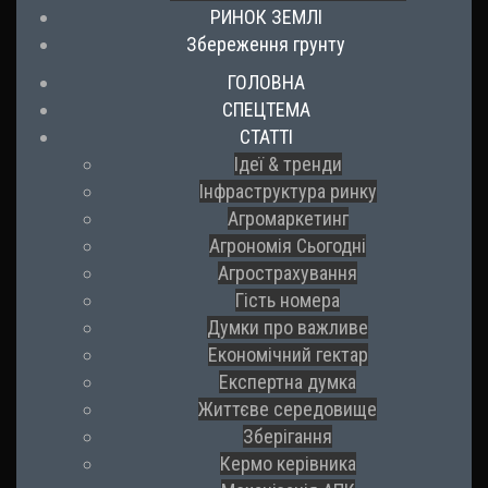
РИНОК ЗЕМЛІ
Збереження грунту
ГОЛОВНА
СПЕЦТЕМА
СТАТТІ
Ідеї & тренди
Інфраструктура ринку
Агромаркетинг
Агрономія Сьогодні
Агрострахування
Гість номера
Думки про важливе
Економічний гектар
Експертна думка
Життєве середовище
Зберігання
Кермо керівника