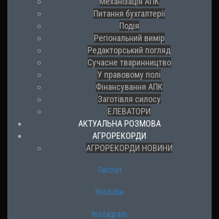
Механізація АПК
Питання бухгалтерії
Подія
Регіональний вимір
Редакторський погляд
Сучасне тваринництво
У правовому полі
Фінансування АПК
Заготівля силосу
ЕЛЕВАТОРИ
АКТУАЛЬНА РОЗМОВА
АГРОРЕКОРДИ
АГРОРЕКОРДИ НОВИНИ
Twitter
Youtube
Instagram