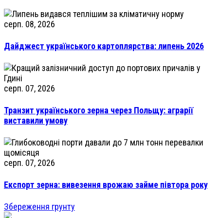
серп. 08, 2026
Дайджест українського картоплярства: липень 2026
серп. 07, 2026
Транзит українського зерна через Польщу: аграрії
виставили умову
серп. 07, 2026
Експорт зерна: вивезення врожаю займе півтора року
Збереження грунту