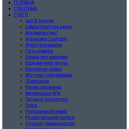
ГОЛОВНА
СПЕЦТЕМА
СТАТТІ
Ідеї & тренди
Інфраструктура ринку
Агромаркетинг
Агрономія Сьогодні
Агрострахування
Гість номера
Думки про важливе
Економічний гектар
Експертна думка
Життєве середовище
Зберігання
Кермо керівника
Механізація АПК
Питання бухгалтерії
Подія
Регіональний вимір
Редакторський погляд
Сучасне тваринництво