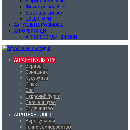
У правовому полі
Фінансування АПК
Заготівля силосу
ЕЛЕВАТОРИ
АКТУАЛЬНА РОЗМОВА
АГРОРЕКОРДИ
АГРОРЕКОРДИ НОВИНИ
АГРАРНІ КУЛЬТУРИ
Зернові
Соняшник
Кукурудза
Ріпак
Соя
Цукровий буряк
Овочівництво
Садівництво
АГРОТЕХНОЛОГІЇ
Вирощування
Точне землеробство