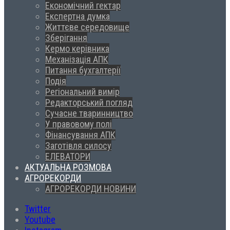
Економічний гектар
Експертна думка
Життєве середовище
Зберігання
Кермо керівника
Механізація АПК
Питання бухгалтерії
Подія
Регіональний вимір
Редакторський погляд
Сучасне тваринництво
У правовому полі
Фінансування АПК
Заготівля силосу
ЕЛЕВАТОРИ
АКТУАЛЬНА РОЗМОВА
АГРОРЕКОРДИ
АГРОРЕКОРДИ НОВИНИ
Twitter
Youtube