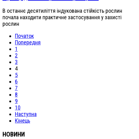
В останнє десятиліття індукована стійкість рослин
почала находити практичне застосування у захисті
рослин
Початок
Попередня
1
2
3
4
5
6
7
8
9
10
Наступна
Кінець
НОВИНИ