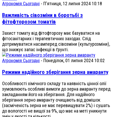
Агрономія Сьогодні
-
П'ятниця, 12 липня 2024 10:18
Важливість сівозміни в боротьбі з
фітофторозом томатів
Захист томату від фіто­фторозу має базуватися на
фітосанітарних і терапевтичних заходах. Слід
дотримуватися насамперед сівозміни (культурозміни),
що знижує запас інфекції в ґрунті.
Агрономія Сьогодні
-
Понеділок, 01 липня 2024 10:02
Режими надійного зберігання зерна амаранту
Особливості хімічного складу та наявність цінної олії
зумовлюють особливі вимоги до зерна амаранту перед
закладанням його на зберігання. Для надійного
зберігання зерно амаранту очищають від домішок
(засміченість зерна не має перевищувати 2%) і сушать
до вологості не вищої за 9%, що має на меті уникнути
змін у якості та кількості…