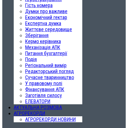
Гість номера
Думки про важливе
Економічний гектар
Експертна думка
Життєве середовище
Зберігання
Кермо керівника
Механізація АПК
Питання бухгалтерії
Подія
Регіональний вимір
Редакторський погляд
Сучасне тваринництво
У правовому полі
Фінансування АПК
Заготівля силосу
ЕЛЕВАТОРИ
АКТУАЛЬНА РОЗМОВА
АГРОРЕКОРДИ
АГРОРЕКОРДИ НОВИНИ