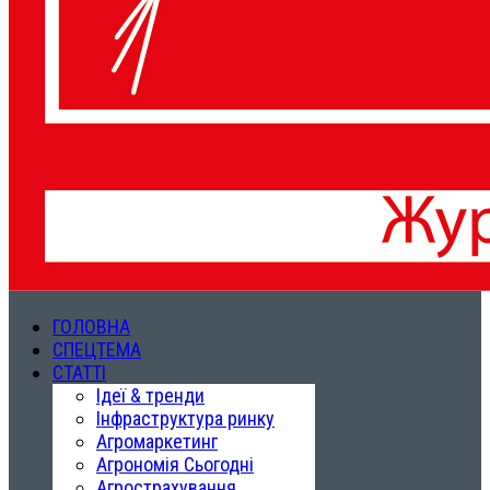
ГОЛОВНА
СПЕЦТЕМА
СТАТТІ
Ідеї & тренди
Інфраструктура ринку
Агромаркетинг
Агрономія Сьогодні
Агрострахування