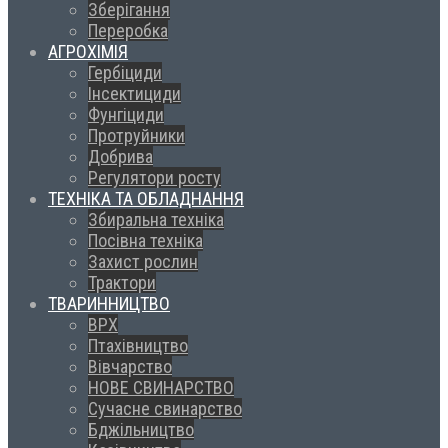
Зберігання
Переробка
АГРОХІМІЯ
Гербіциди
Інсектициди
Фунгіциди
Протруйники
Добрива
Регулятори росту
ТЕХНІКА ТА ОБЛАДНАННЯ
Збиральна техніка
Посівна техніка
Захист рослин
Трактори
ТВАРИННИЦТВО
ВРХ
Птахівництво
Вівчарство
НОВЕ СВИНАРСТВО
Сучасне свинарство
Бджільництво