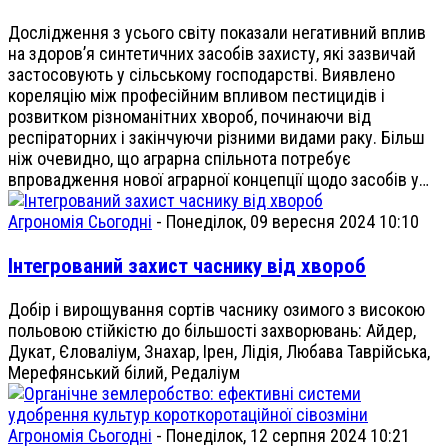
Дослідження з усього світу показали негативний вплив
на здоров’я синтетичних засобів захисту, які зазвичай
застосовують у сільському господарстві. Виявлено
кореляцію між професійним впливом пестицидів і
розвитком різноманітних хвороб, починаючи від
респіраторних і закінчуючи різними видами раку. Більш
ніж очевидно, що аграрна спільнота потребує
впровадження нової аграрної концепції щодо засобів у…
Агрономія Сьогодні
-
Понеділок, 09 вересня 2024 10:10
Інтегрований захист часнику від хвороб
Добір і вирощування сортів часнику озимого з високою
польовою стійкістю до більшості захворювань: Айдер,
Дукат, Єловаліум, Знахар, Ірен, Лідія, Любава Таврійська,
Мерефянський білий, Редаліум
Агрономія Сьогодні
-
Понеділок, 12 серпня 2024 10:21