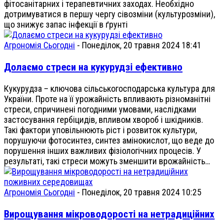
фітосанітарних і терапевтичних заходах. Необхідно
дотримуватися в першу чергу сівозміни (культурозміни),
що знижує запас інфекції в ґрунті
Агрономія Сьогодні
-
Понеділок, 20 травня 2024 18:41
Долаємо стреси на кукурудзі ефективно
Кукурудза – ключова сільськогосподарська культура для
України. Проте на її урожайність впливають різноманітні
стреси, спричинені погодними умовами, наслідками
застосування гербіцидів, впливом хвороб і шкідників.
Такі фактори уповільнюють ріст і розвиток культури,
порушуючи фотосинтез, синтез амінокислот, що веде до
порушення інших важливих фізіологічних процесів. У
результаті, такі стреси можуть зменшити врожайність…
Агрономія Сьогодні
-
Понеділок, 20 травня 2024 10:25
Вирощування мікроводорості на нетрадиційних