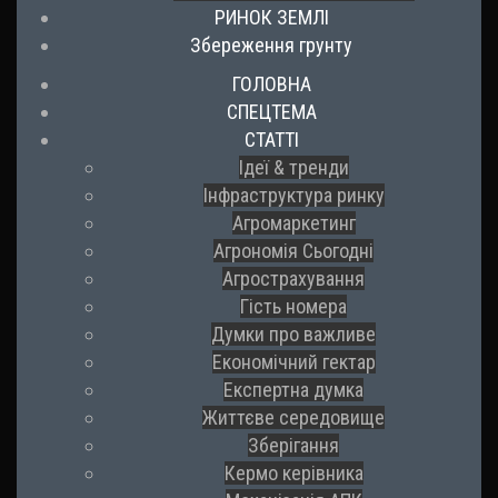
РИНОК ЗЕМЛІ
Збереження грунту
ГОЛОВНА
СПЕЦТЕМА
СТАТТІ
Ідеї & тренди
Інфраструктура ринку
Агромаркетинг
Агрономія Сьогодні
Агрострахування
Гість номера
Думки про важливе
Економічний гектар
Експертна думка
Життєве середовище
Зберігання
Кермо керівника