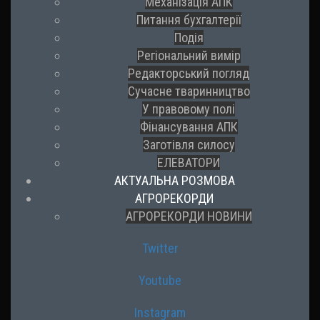
Механізація АПК
Питання бухгалтерії
Подія
Регіональний вимір
Редакторський погляд
Сучасне тваринництво
У правовому полі
Фінансування АПК
Заготівля силосу
ЕЛЕВАТОРИ
АКТУАЛЬНА РОЗМОВА
АГРОРЕКОРДИ
АГРОРЕКОРДИ НОВИНИ
Twitter
Youtube
Instagram