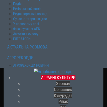
Подія
Регіональний вимір
Редакторський погляд
Сучасне тваринництво
У правовому полі
Фінансування АПК
Заготівля силосу
ЕЛЕВАТОРИ
АКТУАЛЬНА РОЗМОВА
АГРОРЕКОРДИ
АГРОРЕКОРДИ НОВИНИ
АГРАРНІ КУЛЬТУРИ
Зернові
Соняшник
Кукурудза
Ріпак