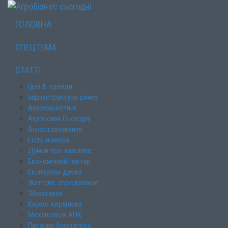
ГОЛОВНА
СПЕЦТЕМА
СТАТТІ
Ідеї & тренди
Інфраструктура ринку
Агромаркетинг
Агрономія Сьогодні
Агрострахування
Гість номера
Думки про важливе
Економічний гектар
Експертна думка
Життєве середовище
Зберігання
Кермо керівника
Механізація АПК
Питання бухгалтерії