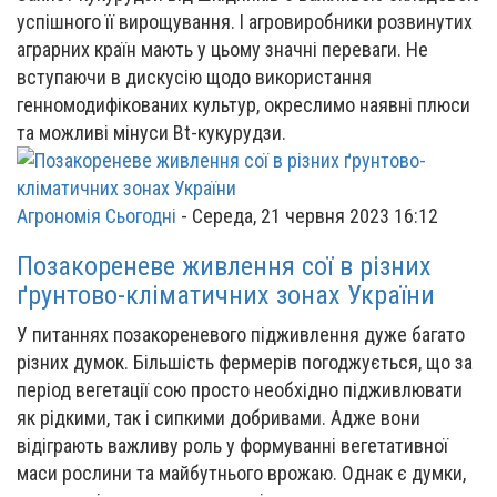
успішного її вирощування. І агровиробники розвинутих
аграрних країн мають у цьому значні переваги. Не
вступаючи в дискусію щодо використання
генномодифікованих культур, окреслимо наявні плюси
та можливі мінуси Bt-кукурудзи.
Агрономія Сьогодні
-
Середа, 21 червня 2023 16:12
Позакореневе живлення сої в різних
ґрунтово-кліматичних зонах України
У питаннях позакореневого підживлення дуже багато
різних думок. Більшість фермерів погоджується, що за
період вегетації сою просто необхідно підживлювати
як рідкими, так і сипкими добривами. Адже вони
відіграють важливу роль у формуванні вегетативної
маси рослини та майбутнього врожаю. Однак є думки,