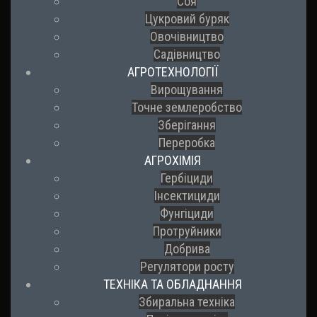
Соя
Цукровий буряк
Овочівництво
Садівництво
АГРОТЕХНОЛОГІЇ
Вирощування
Точне землеробство
Зберігання
Переробка
АГРОХІМІЯ
Гербіциди
Інсектициди
Фунгіциди
Протруйники
Добрива
Регулятори росту
ТЕХНІКА ТА ОБЛАДНАННЯ
Збиральна техніка