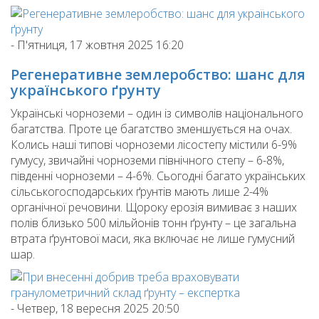
-
П'ятниця, 17 жовтня 2025 16:20
Регенеративне землеробство: шанс для
українського ґрунту
Українські чорноземи – один із символів національного
багатства. Проте це багатство зменшується на очах.
Колись наші типові чорноземи лісостепу містили 6-9%
гумусу, звичайні чорноземи північного степу – 6-8%,
південні чорноземи – 4-6%. Сьогодні багато українських
сільськогосподарських ґрунтів мають лише 2-4%
органічної речовини. Щороку ерозія вимиває з наших
полів близько 500 мільйонів тонн ґрунту – це загальна
втрата ґрунтової маси, яка включає не лише гумусний
шар.
-
Четвер, 18 вересня 2025 20:50