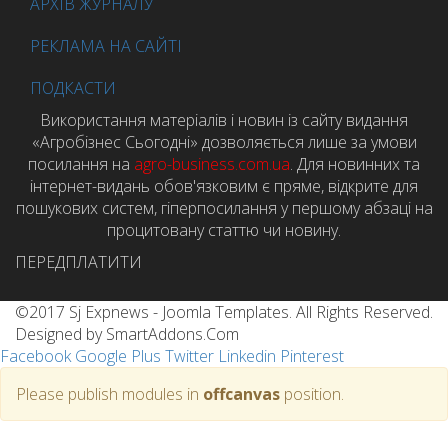
АРХІВ ЖУРНАЛУ
РЕКЛАМА НА САЙТІ
ПОДКАСТИ
Використання матеріалів і новин із сайту видання
«Агробізнес Сьогодні» дозволяється лише за умови
посилання на
agro-business.com.ua
. Для новинних та
інтернет-видань обов'язковим є пряме, відкрите для
пошукових систем, гіперпосилання у першому абзаці на
процитовану статтю чи новину.
ПЕРЕДПЛАТИТИ
©2017 Sj Expnews - Joomla Templates. All Rights Reserved.
Designed by SmartAddons.Com
Facebook
Google Plus
Twitter
Linkedin
Pinterest
Please publish modules in
offcanvas
position.