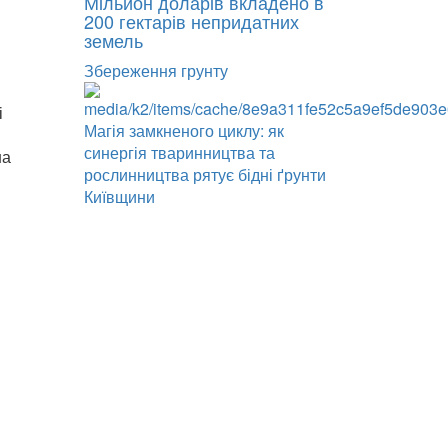
Мільйон доларів вкладено в
200 гектарів непридатних
земель
Збереження грунту
і
Магія замкненого циклу: як
синергія тваринництва та
на
рослинництва рятує бідні ґрунти
Київщини