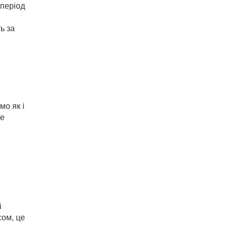
 період
ь за
мо як і
не
і
сом, це