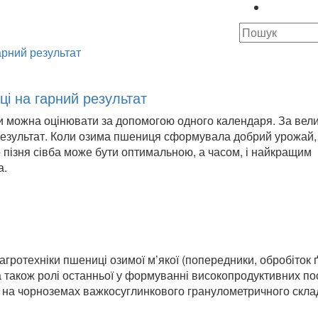
ці на гарний результат
чи можна оцінювати за допомогою одного календаря. За вел
 результат. Коли озима пшениця сформувала добрий урожай,
о пізня сівба може бути оптимальною, а часом, і найкращим
а.
ротехніки пшениці озимої м’якої (попередники, обробіток ґ
 а також ролі останньої у формуванні високопродуктивних по
ни на чорноземах важкосуглинкового гранулометричного скла