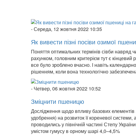
-
Середа, 12 жовтня 2022 10:35
Як вивести пізні посіви озимої пшени
Поняття оптимальних термінів сівби навряд 
рахунком, головним критерієм тут є кінцевий
все було зроблено вчасно. І навіть календарн
рішенням, коли вона технологічно забезпечен
-
Четвер, 06 жовтня 2022 10:52
Зміцнити пшеницю
Дослідження щодо впливу базових елементів аг
удобрення) на розвиток її кореневої системи,
проводились у північній частині Степу Украї
умістом гумусу в орному шарі 4,0–4,5%