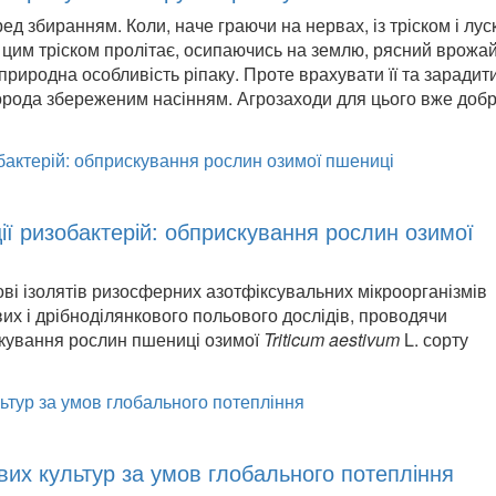
ед збиранням. Коли, наче граючи на нервах, із тріском і лу
 цим тріском пролітає, осипаючись на землю, рясний врожай.
природна особливість ріпаку. Проте врахувати її та зарадит
орода збереженим насінням. Агрозаходи для цього вже доб
ії ризобактерій: обприскування рослин озимої
ові ізолятів ризосферних азотфіксувальних мікроорганізмів
их і дрібноділянкового польового дослідів, проводячи
кування рослин пшениці озимої
Triticum aestivum
L. сорту
их культур за умов глобального потепління