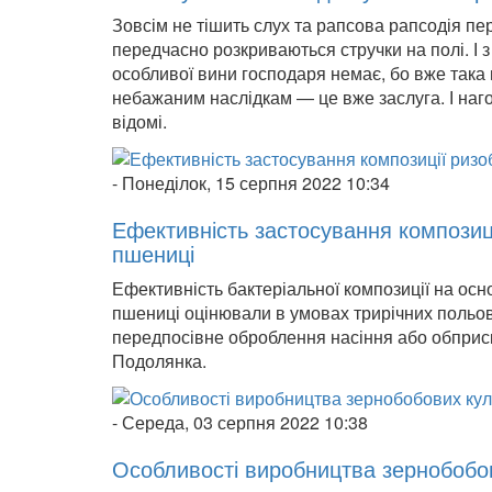
Зовсім не тішить слух та рапсова рапсодія пер
передчасно розкриваються стручки на полі. І з
особливої вини господаря немає, бо вже така 
небажаним наслідкам — це вже заслуга. І наг
відомі.
-
Понеділок, 15 серпня 2022 10:34
Ефективність застосування композиц
пшениці
Ефективність бактеріальної композиції на осн
пшениці оцінювали в умовах трирічних польов
передпосівне оброблення насіння або обприс
Подолянка.
-
Середа, 03 серпня 2022 10:38
Особливості виробництва зернобобов