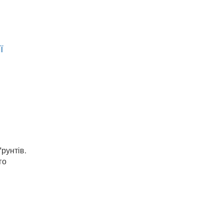
ї
рунтів.
го