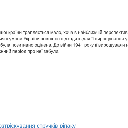
шої країни трапляється мало, хоча в найближчій перспектив
тичні умови України повністю підходять для її вирощування у
була позитивно оцінена. До війни 1941 року її вирощували 
єнний період про неї забули.
тріскування стручків ріпаку