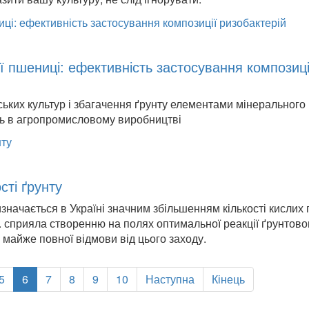
ї пшениці: ефективність застосування композиці
ьких культур і збагачення ґрунту елементами мінерального
ь в агропромисловому виробництві
сті ґрунту
начається в Україні значним збільшенням кількості кислих ґ
 сприяла створенню на полях оптимальної реакції ґрунтово
 майже повної відмови від цього заходу.
5
6
7
8
9
10
Наступна
Кінець