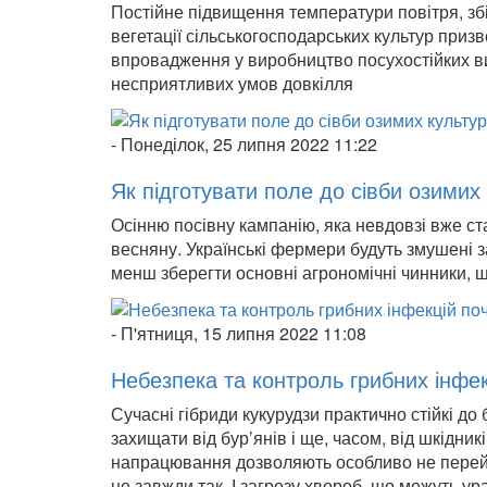
Постійне підвищення температури повітря, зб
вегетації сільськогосподарських культур приз
впровадження у виробництво посухостійких вид
несприятливих умов довкілля
-
Понеділок, 25 липня 2022 11:22
Як підготувати поле до сівби озимих
Осінню посівну кампанію, яка невдовзі вже ст
весняну. Українські фермери будуть змушені 
менш зберегти основні агрономічні чинники, 
-
П'ятниця, 15 липня 2022 11:08
Небезпека та контроль грибних інфек
Сучасні гібриди кукурудзи практично стійкі д
захищати від бур’янів і ще, часом, від шкідник
напрацювання дозволяють особливо не перейма
не завжди так. І загрозу хвороб, що можуть ура