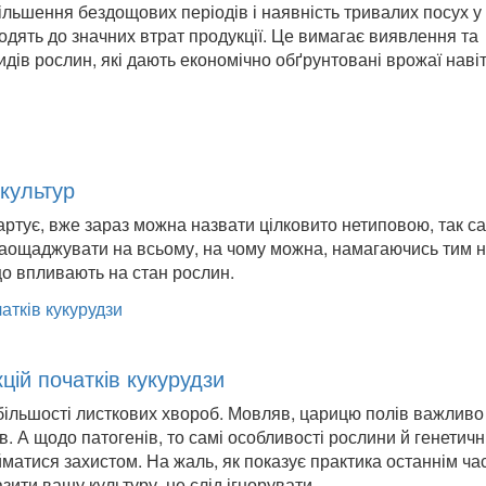
ільшення бездощових періодів і наявність тривалих посух у
водять до значних втрат продукції. Це вимагає виявлення та
ів рослин, які дають економічно обґрунтовані врожаї навіт
 культур
артує, вже зараз можна назвати цілковито нетиповою, так са
заощаджувати на всьому, на чому можна, намагаючись тим 
що впливають на стан рослин.
цій початків кукурудзи
о більшості листкових хвороб. Мовляв, царицю полів важливо
ів. А щодо патогенів, то самі особливості рослини й генетичн
тися захистом. На жаль, як показує практика останнім ча
зити вашу культуру, не слід ігнорувати.