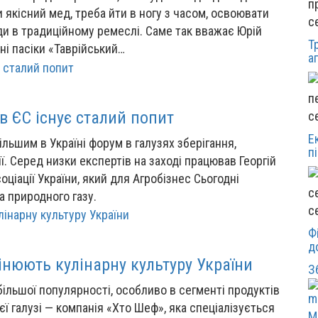
 якісний мед, треба йти в ногу з часом, освоювати
с
оди в традиційному ремеслі. Саме так вважає Юрій
Т
і пасіки «Таврійський…
а
в ЄС існує сталий попит
с
Е
льшим в Україні форум в галузях зберігання,
п
ї. Серед низки експертів на заході працював Георгій
оціації України, який для Агробізнес Сьогодні
а природного газу.
с
Ф
д
інюють кулінарну культуру України
З
більшої популярності, особливо в сегменті продуктів
ї галузі — компанія «Хто Шеф», яка спеціалізується
М