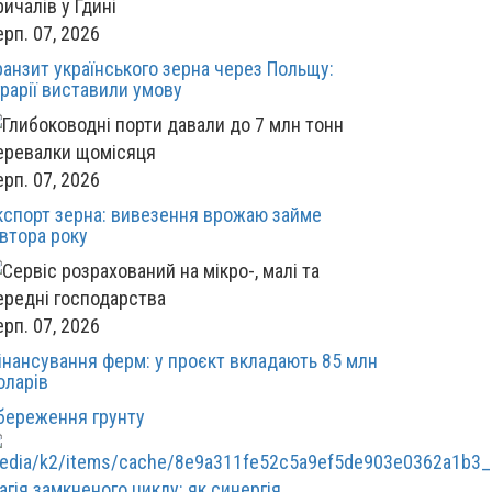
ерп. 07, 2026
ранзит українського зерна через Польщу:
грарії виставили умову
ерп. 07, 2026
кспорт зерна: вивезення врожаю займе
івтора року
ерп. 07, 2026
інансування ферм: у проєкт вкладають 85 млн
оларів
береження грунту
агія замкненого циклу: як синергія