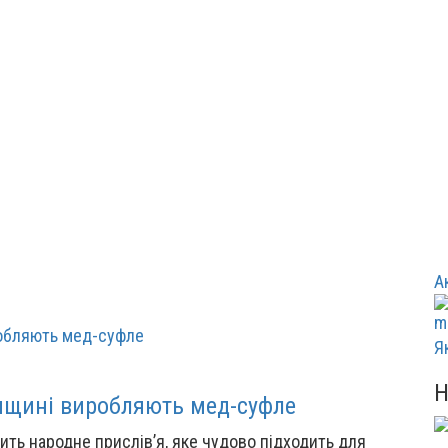
А
Я
нщині виробляють мед-суфле
рить народне прислів’я, яке чудово підходить для