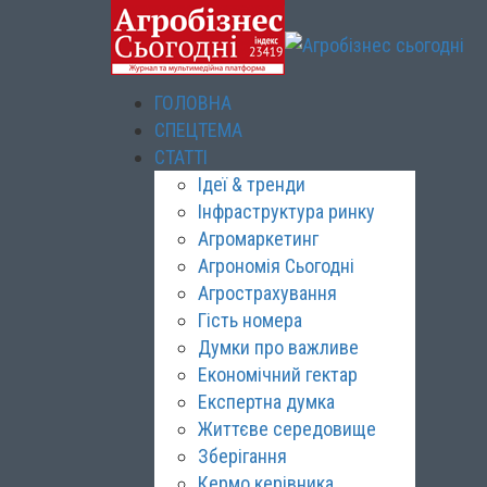
ГОЛОВНА
СПЕЦТЕМА
СТАТТІ
Ідеї & тренди
Інфраструктура ринку
Агромаркетинг
Агрономія Сьогодні
Агрострахування
Гість номера
Думки про важливе
Економічний гектар
Експертна думка
Життєве середовище
Зберігання
Кермо керівника