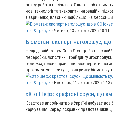
опису роботи пасічників. Однак, щоб отримати
нові технології та знаходити інноваційні підх
Лавриненко, власник найбільшої на Херсонщин
Ідеї & тренди
-
Четвер, 13 лютого 2025 10:11
Біометан: експерт наголошує, що 
Нещодавній форум Grain Storage Forum є найбі
переробки, логістики і трейдингу агропродукці
Гелетуха, голова правління Біоенергетичної ас
прокоментував ситуацію на ринку біометану т
Ідеї & тренди
-
Вівторок, 11 лютого 2025 17:37
«Хто Шеф»: крафтові соуси, що зм
Крафтове виробництво в Україні набуває все 
харчування. Серед яскравих представників ціє