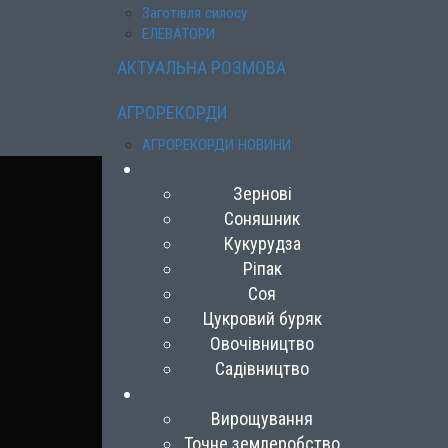
Заготівля силосу
ЕЛЕВАТОРИ
АКТУАЛЬНА РОЗМОВА
АГРОРЕКОРДИ
АГРОРЕКОРДИ НОВИНИ
Зернові
Соняшник
Кукурудза
Ріпак
Соя
Цукровий буряк
Овочівництво
Садівництво
Вирощування
Точне землеробство