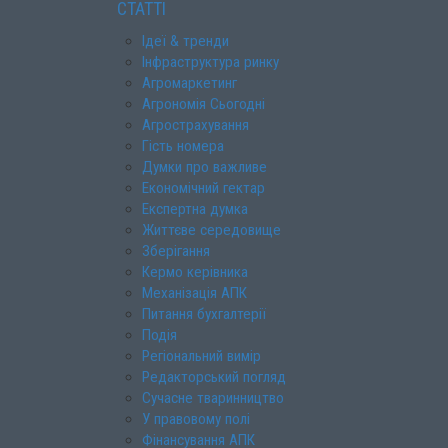
СТАТТІ
Ідеї & тренди
Інфраструктура ринку
Агромаркетинг
Агрономія Сьогодні
Агрострахування
Гість номера
Думки про важливе
Економічний гектар
Експертна думка
Життєве середовище
Зберігання
Кермо керівника
Механізація АПК
Питання бухгалтерії
Подія
Регіональний вимір
Редакторський погляд
Сучасне тваринництво
У правовому полі
Фінансування АПК