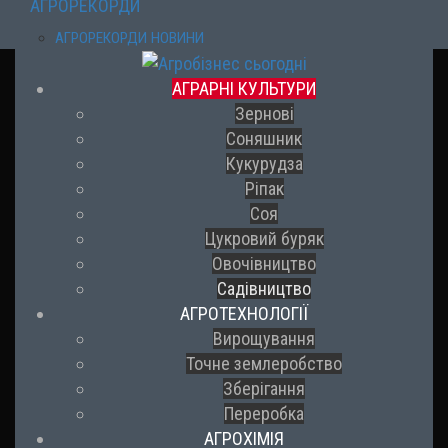
АГРОРЕКОРДИ
АГРОРЕКОРДИ НОВИНИ
АГРАРНІ КУЛЬТУРИ
Зернові
Соняшник
Кукурудза
Ріпак
Соя
Цукровий буряк
Овочівництво
Садівництво
АГРОТЕХНОЛОГІЇ
Вирощування
Точне землеробство
Зберігання
Переробка
АГРОХІМІЯ