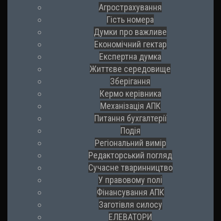
Агрострахування
Гість номера
Думки про важливе
Економічний гектар
Експертна думка
Життєве середовище
Зберігання
Кермо керівника
Механізація АПК
Питання бухгалтерії
Подія
Регіональний вимір
Редакторський погляд
Сучасне тваринництво
У правовому полі
Фінансування АПК
Заготівля силосу
ЕЛЕВАТОРИ