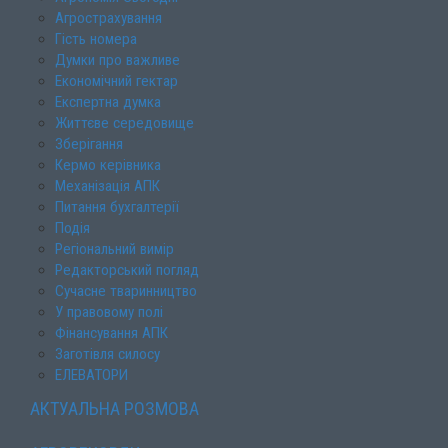
Агрострахування
Гість номера
Думки про важливе
Економічний гектар
Експертна думка
Життєве середовище
Зберігання
Кермо керівника
Механізація АПК
Питання бухгалтерії
Подія
Регіональний вимір
Редакторський погляд
Сучасне тваринництво
У правовому полі
Фінансування АПК
Заготівля силосу
ЕЛЕВАТОРИ
АКТУАЛЬНА РОЗМОВА