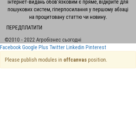
інтернет-видань обов'язковим є пряме, відкрите для
пошукових систем, гіперпосилання у першому абзаці
на процитовану статтю чи новину.
ПЕРЕДПЛАТИТИ
©2010 - 2022 Агробізнес сьогодні
Facebook
Google Plus
Twitter
Linkedin
Pinterest
Please publish modules in
offcanvas
position.