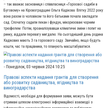
– так вважає засновниця і співвласниця «Горіхової садиби в
Буговому» на Кіровоградщині Ольга Кадікова. Влітку 2022 року
вона разом із чоловіком та його батьками почала закладати
сад. Спочатку садили пекан і фундук, мікоризовані чорним
трюфелем. Потім, проаналізувавши кліматичні зміни і попит на
ринку, віддали перевагу мигдалю. На сьогоднішній день родина
Кадікових мають 3 га горіхового саду. Звичайно, якщо будуть
кошти, час та працівники, то планують масштабуватися.
-
Понеділок, 03 червня 2024 10:25
Правові аспекти надання грантів для створення
або розвитку садівництва, ягідництва та
виноградарства
Відомості, необхідні для формування заяви, можуть бути
отримані шляхом електронної інформаційної взаємодії з