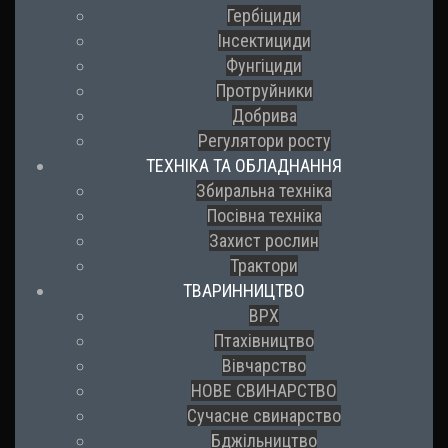
Гербіциди
Інсектициди
Фунгіциди
Протруйники
Добрива
Регулятори росту
ТЕХНІКА ТА ОБЛАДНАННЯ
Збиральна техніка
Посівна техніка
Захист рослин
Трактори
ТВАРИННИЦТВО
ВРХ
Птахівництво
Вівчарство
НОВЕ СВИНАРСТВО
Сучасне свинарство
Бджільництво