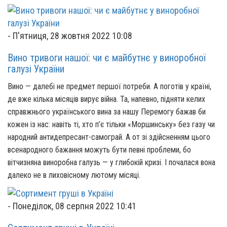
-
П'ятниця, 28 жовтня 2022 10:08
Вино тривоги нашої: чи є майбутнє у виноробної
галузі України
Вино — далебі не предмет першої потреби. А поготів у країні,
де вже кілька місяців вирує війна. Та, напевно, підняти келих
справжнього українського вина за нашу Перемогу бажав би
кожен із нас: навіть ті, хто п’є тільки «Моршинську» без газу чи
народний антидепресант-самограй. А от зі здійсненням цього
всенародного бажання можуть бути певні проблеми, бо
вітчизняна виноробна галузь — у глибокій кризі. І почалася вона
далеко не в лиховісному лютому місяці.
-
Понеділок, 08 серпня 2022 10:41