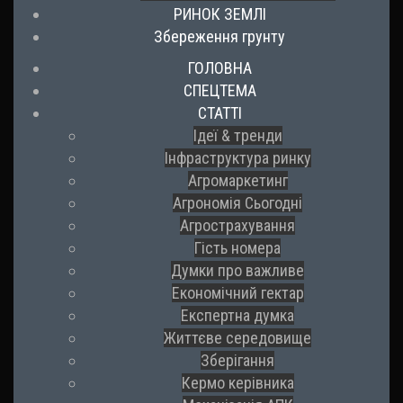
РИНОК ЗЕМЛІ
Збереження грунту
ГОЛОВНА
СПЕЦТЕМА
СТАТТІ
Ідеї & тренди
Інфраструктура ринку
Агромаркетинг
Агрономія Сьогодні
Агрострахування
Гість номера
Думки про важливе
Економічний гектар
Експертна думка
Життєве середовище
Зберігання
Кермо керівника