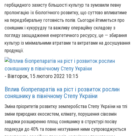
гербіцидного захисту більшості культур та зумовили певну
пролонгацію їх біологічного розвитку, що суттєво впливатиме
на передзбиральну готовність полів. Сьогодні йтиметься про
соняшник і кукурудзу та важливу операційну складову з
погляду заощадження енергетичного ресурсу, це — збирання
культур із мінімальними втратами та витратами на досушування
продукції.
-
Вівторок, 15 лютого 2022 10:15
Вплив біопрепаратів на ріст і розвиток рослин
соняшнику в північному Степу України
Зміна пріоритетів розвитку землеробства Степу України на тлі
зміни природних екосистем, клімату, порушення сівозмін
завдяки розширенню площ соняшнику в структурі посіву
подекуди до 40% та повне нехтування ними супроводжується