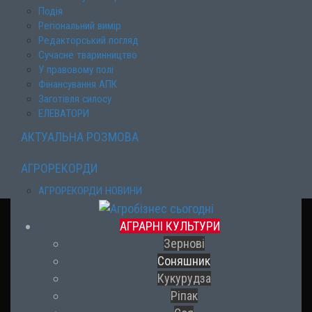
Подія
Регіональний вимір
Редакторський погляд
Сучасне тваринництво
У правовому полі
Фінансування АПК
Заготівля силосу
ЕЛЕВАТОРИ
АКТУАЛЬНА РОЗМОВА
АГРОРЕКОРДИ
АГРОРЕКОРДИ НОВИНИ
АГРАРНІ КУЛЬТУРИ
Зернові
Соняшник
Кукурудза
Ріпак