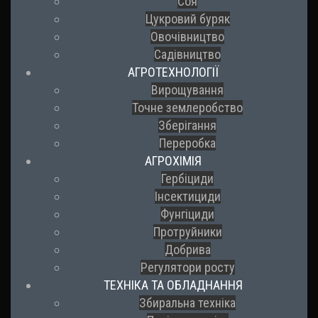
Соя
Цукровий буряк
Овочівництво
Садівництво
АГРОТЕХНОЛОГІЇ
Вирощування
Точне землеробство
Зберігання
Переробка
АГРОХІМІЯ
Гербіциди
Інсектициди
Фунгіциди
Протруйники
Добрива
Регулятори росту
ТЕХНІКА ТА ОБЛАДНАННЯ
Збиральна техніка