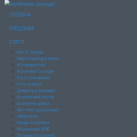
ГОЛОВНА
СПЕЦТЕМА
СТАТТІ
Ідеї & тренди
Інфраструктура ринку
Агромаркетинг
Агрономія Сьогодні
Агрострахування
Гість номера
Думки про важливе
Економічний гектар
Експертна думка
Життєве середовище
Зберігання
Кермо керівника
Механізація АПК
Питання бухгалтерії