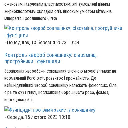
смаковим і харчовим властивостям, які зумовлені цінним
жирнокислотним складом олії, високим умістом вітамінів,
мінералів і рослинного білка
-
Понеділок, 13 березня 2023 10:48
Контроль хвороб соняшнику: сівозміна,
протруйники і фунгіциди
Зараження хворобами соняшнику значною мірою впливає на
нормальний його ріст, розвиток і врожайність. До
найшкідливіших хвороб соняшнику належать фомопсис, біла,
сіра та суха гнилі, несправжня борошниста роса, фомоз,
вертицільоз й ін.
-
Середа, 15 лютого 2023 10:10