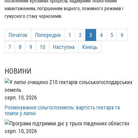
посиленням ерозійних процесів, надмірним техногенним
навантаженням, погіршенням водного, поживного режимів і
гумусного стану чорноземів.
Початок
Попередня
1
2
3
4
5
6
7
8
9
10
Наступна
Кінець
НОВИНИ
серп. 10, 2026
Розмінування сільгоспземель: вартість гектара та
темпи у липні
серп. 10, 2026