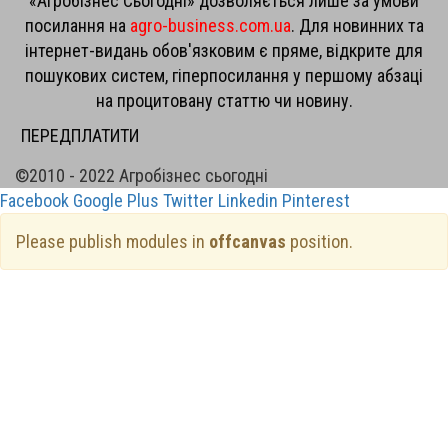
«Агробізнес Сьогодні» дозволяється лише за умови
посилання на
agro-business.com.ua
. Для новинних та
інтернет-видань обов'язковим є пряме, відкрите для
пошукових систем, гіперпосилання у першому абзаці
на процитовану статтю чи новину.
ПЕРЕДПЛАТИТИ
©2010 - 2022 Агробізнес сьогодні
Facebook
Google Plus
Twitter
Linkedin
Pinterest
Please publish modules in
offcanvas
position.