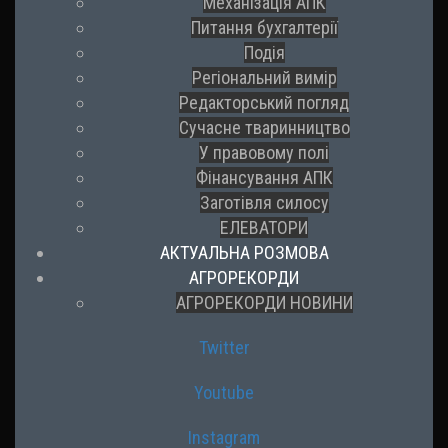
Механізація АПК
Питання бухгалтерії
Подія
Регіональний вимір
Редакторський погляд
Сучасне тваринництво
У правовому полі
Фінансування АПК
Заготівля силосу
ЕЛЕВАТОРИ
АКТУАЛЬНА РОЗМОВА
АГРОРЕКОРДИ
АГРОРЕКОРДИ НОВИНИ
Twitter
Youtube
Instagram