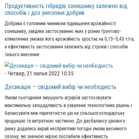
Продуктивність гібридів соняшнику залежно від
способів і доз унесення добрив
Добрива є головним чинником підвищення врожайності
соняшнику, завдяки застосуванню яких у різних ґрунтово-
кліматичних умовах його врожайність зростає на 0,15–0,43 т/га,
а ефективність застосування залежить від строків і способів
їхнього внесення
-
Четвер, 21 липня 2022 10:35
Десикація — свідомий вибір чи необхідність
Умови сьогодення змушують аграріїв застосовувати
максимальну заощадливість в ухваленні технологічних рішень і
балансувати між паритетністю цін на сільськогосподарську
продукцію та витратною частиною. До дисбалансу цінового
ринку додались вкрай несприятливі погодні умови весняного
сезону, які значною мірою послабили ефективність