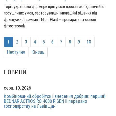
Торік українські фермери врятували врожаї за надзвичайно
посушливих умов, застосувавши інноваційні рішення від
французької компанії Elicit Plant – препарати на основі
фітостеролів.
1
2
3
4
5
6
7
8
9
10
Наступна
Кінець
НОВИНИ
серп. 10, 2026
Комбінований обробіток і внесення добрив: перший
BEDNAR ACTROS RO 4000 R GEN II передано
господарству на Львівщині!