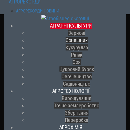
АГРОРЕКОРДИ
АГРОРЕКОРДИ НОВИНИ
АГРАРНІ КУЛЬТУРИ
Зернові
Соняшник
Кукурудза
Ріпак
Соя
Цукровий буряк
Овочівництво
Садівництво
АГРОТЕХНОЛОГІЇ
Вирощування
Точне землеробство
Зберігання
Переробка
АГРОХІМІЯ