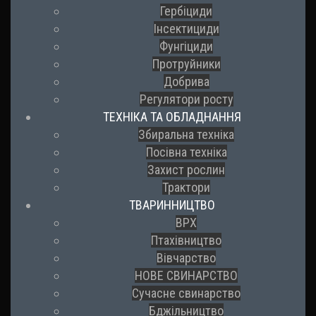
Гербіциди
Інсектициди
Фунгіциди
Протруйники
Добрива
Регулятори росту
ТЕХНІКА ТА ОБЛАДНАННЯ
Збиральна техніка
Посівна техніка
Захист рослин
Трактори
ТВАРИННИЦТВО
ВРХ
Птахівництво
Вівчарство
НОВЕ СВИНАРСТВО
Сучасне свинарство
Бджільництво