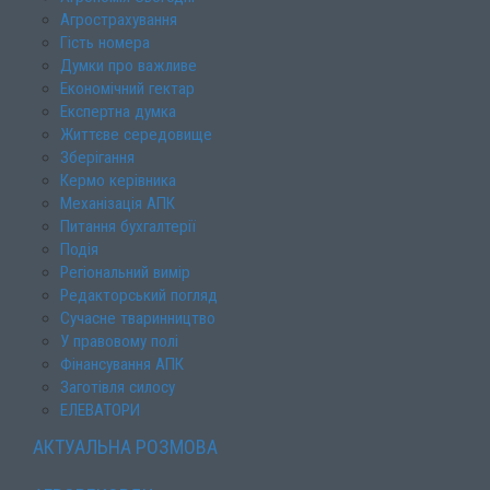
Агрострахування
Гість номера
Думки про важливе
Економічний гектар
Експертна думка
Життєве середовище
Зберігання
Кермо керівника
Механізація АПК
Питання бухгалтерії
Подія
Регіональний вимір
Редакторський погляд
Сучасне тваринництво
У правовому полі
Фінансування АПК
Заготівля силосу
ЕЛЕВАТОРИ
АКТУАЛЬНА РОЗМОВА