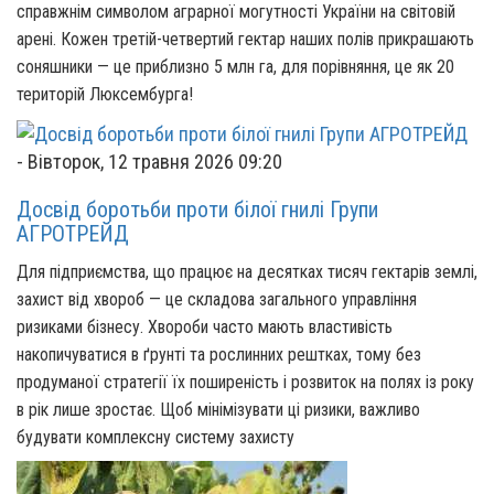
справжнім символом аграрної могутності України на світовій
арені. Кожен третій-четвертий гектар наших полів прикрашають
соняшники — це приблизно 5 млн га, для порівняння, це як 20
територій Люксембурга!
-
Вівторок, 12 травня 2026 09:20
Досвід боротьби проти білої гнилі Групи
АГРОТРЕЙД
Для підприємства, що працює на десятках тисяч гектарів землі,
захист від хвороб — це складова загального управління
ризиками бізнесу. Хвороби часто мають властивість
накопичуватися в ґрунті та рослинних рештках,
тому без
продуманої стратегії їх поширеність і розвиток на полях із року
в рік лише зростає. Щоб мінімізувати
ці ризики, важливо
будувати комплексну систему захисту