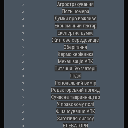
Агрострахування
Гість номера
Думки про важливе
Економічний гектар
Експертна думка
Життєве середовище
Зберігання
Кермо керівника
Механізація АПК
Питання бухгалтерії
Подія
Регіональний вимір
Редакторський погляд
Сучасне тваринництво
У правовому полі
Фінансування АПК
Заготівля силосу
ЕЛЕВАТОРИ