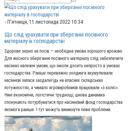
-
П'ятниця, 11 листопада 2022 10:34
Що слід урахувати при зберіганні посівного
матеріалу в господарстві
Здорове зерно на посів — необхідна умова хорошого врожаю.
Для якісного зберігання посівного матеріалу слід забезпечити
насінню належні умови, що інколи досить непросто в умовах
господарства. Раніше переважно холдинги акумулювали
насіннєві запаси заздалегідь на власних складських
потужностях, а чимало агровиробників працювали «з коліс».
Нині економічні, логістичні труднощі, цінова динаміка
спонукають потурбуватися про насіннєвий фонд господарства
якомога раніше. І тут можуть виникнути певні проблеми.