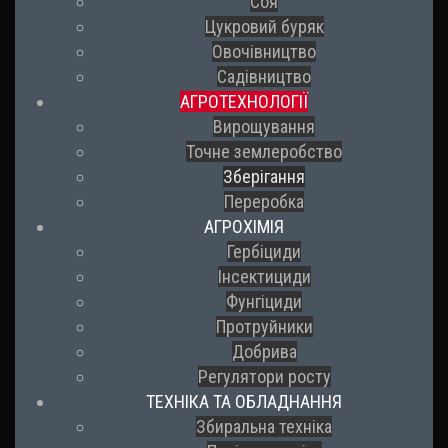
Соя
Цукровий буряк
Овочівництво
Садівництво
АГРОТЕХНОЛОГІЇ
Вирощування
Точне землеробство
Зберігання
Переробка
АГРОХІМІЯ
Гербіциди
Інсектициди
Фунгіциди
Протруйники
Добрива
Регулятори росту
ТЕХНІКА ТА ОБЛАДНАННЯ
Збиральна техніка