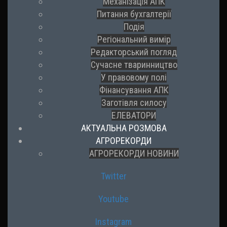
Механізація АПК
Питання бухгалтерії
Подія
Регіональний вимір
Редакторський погляд
Сучасне тваринництво
У правовому полі
Фінансування АПК
Заготівля силосу
ЕЛЕВАТОРИ
АКТУАЛЬНА РОЗМОВА
АГРОРЕКОРДИ
АГРОРЕКОРДИ НОВИНИ
Twitter
Youtube
Instagram