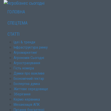
ГОЛОВНА
СПЕЦТЕМА
СТАТТІ
Ідеї & тренди
Інфраструктура ринку
Агромаркетинг
Агрономія Сьогодні
Агрострахування
Гість номера
Думки про важливе
Економічний гектар
Експертна думка
Життєве середовище
Зберігання
Кермо керівника
Механізація АПК
Питання бухгалтерії