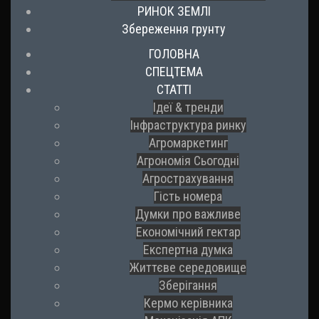
РИНОК ЗЕМЛІ
Збереження грунту
ГОЛОВНА
СПЕЦТЕМА
СТАТТІ
Ідеї & тренди
Інфраструктура ринку
Агромаркетинг
Агрономія Сьогодні
Агрострахування
Гість номера
Думки про важливе
Економічний гектар
Експертна думка
Життєве середовище
Зберігання
Кермо керівника