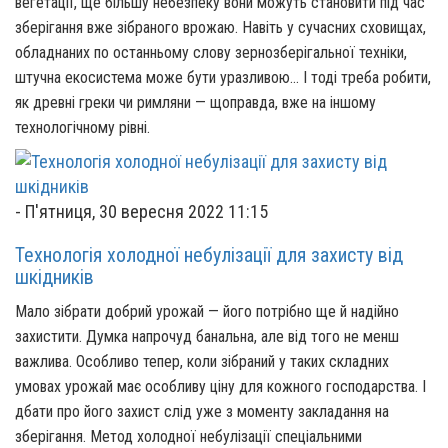
вегетації, ще більшу небезпеку вони можуть становити під час
зберігання вже зібраного врожаю. Навіть у сучасних сховищах,
обладнаних по останньому слову зернозберігальної техніки,
штучна екосистема може бути уразливою… І тоді треба робити,
як древні греки чи римляни — щоправда, вже на іншому
технологічному рівні.
-
П'ятниця, 30 вересня 2022 11:15
Технологія холодної небулізації для захисту від
шкідників
Мало зібрати добрий урожай — його потрібно ще й надійно
захистити. Думка напрочуд банальна, але від того не менш
важлива. Особливо тепер, коли зібраний у таких складних
умовах урожай має особливу ціну для кожного господарства. І
дбати про його захист слід уже з моменту закладання на
зберігання. Метод холодної небулізації спеціальними