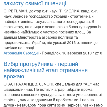
захисту озимої пшениці
С. РЕТЬМАН, доктор с.-г. наук, Т. КИСЛИХ, канд. с.-г.
наук Зернове господарство України - стратегічна й
найефективніша галузь сільського господарства. В
свою чергу, пшениця є основною хлібною культурою із
незмінно найбільшою часткою посівних площ. За
даними Міністерства аграрної політики та
продовольства України, під урожай 2013 р. пшеницю
висіяли на площі…
Агрономія Сьогодні
-
Понеділок, 16 вересня 2013 12:10
Вибір протруйника - перший
найважливіший етап отримання
врожаю
О. АСТРАХАНЦЕВ, С. ЧОНІ, спеціально для "АС" Час
швидкоплинний. Не встигли аграрії зібрати врожаї
зернових колосових культур, а за вікном уже серпень зі
своїми цілями, завданнями й проблемами. І перша
думка - незабаром пора сіяти озимі зернові. Ми живемо