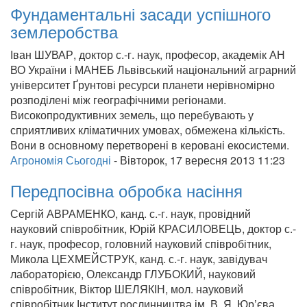
Фундаментальні засади успішного
землеробства
Іван ШУВАР, доктор с.-г. наук, професор, академік АН
ВО України і МАНЕБ Львівський національний аграрний
університет Ґрунтові ресурси планети нерівномірно
розподілені між географічними регіонами.
Високопродуктивних земель, що перебувають у
сприятливих кліматичних умовах, обмежена кількість.
Вони в основному перетворені в керовані екосистеми.
Агрономія Сьогодні
-
Вівторок, 17 вересня 2013 11:23
Передпосівна обробка насіння
Сергій АВРАМЕНКО, канд. с.-г. наук, провідний
науковий співробітник, Юрій КРАСИЛОВЕЦЬ, доктор с.-
г. наук, професор, головний науковий співробітник,
Микола ЦЕХМЕЙСТРУК, канд. с.-г. наук, завідувач
лабораторією, Олександр ГЛУБОКИЙ, науковий
співробітник, Віктор ШЕЛЯКІН, мол. науковий
співробітник Інститут рослинництва ім. В. Я. Юр’єва