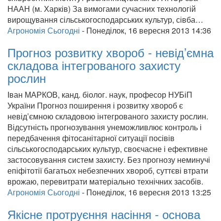
НААН (м. Харків) За вимогами сучасних технологій
вирощування сільськогосподарських культур, сівба…
Агрономія Сьогодні
-
Понеділок, 16 вересня 2013 14:36
Прогноз розвитку хвороб - невід’ємна
складова інтегрованого захисту
рослин
Іван МАРКОВ, канд. біолог. наук, професор НУБіП
України Прогноз поширення і розвитку хвороб є
невід’ємною складовою інтегрованого захисту рослин.
Відсутність прогнозування унеможливлює контроль і
передбачення фітосанітарної ситуації посівів
сільськогосподарських культур, своєчасне і ефективне
застосовування систем захисту. Без прогнозу неминучі
епіфітотії багатьох небезпечних хвороб, суттєві втрати
врожаю, перевитрати матеріально технічних засобів.
Агрономія Сьогодні
-
Понеділок, 16 вересня 2013 13:25
Якісне протруєння насіння - основа