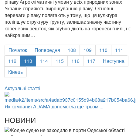
ріпаку Агрокліматичні умови у всіх природних зонах
України сприяють вирощуванню ріпаку. Основні
переваги ріпаку полягають у тому, що ця культура
поліпшує структуру ґрунту, залишає значну частину
кореневих решток, які згубно діють на кореневі гнилі, і є
найкращим…
Початок
Попередня
108
109
110
111
112
113
114
115
116
117
Наступна
Кінець
Актуальні статті
Як компанія ADAMA допомогла ще трьом ...
НОВИНИ