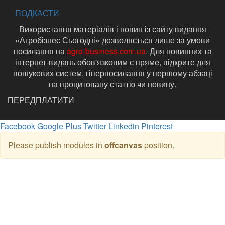
ПОДКАСТИ
Використання матеріалів і новин із сайту видання
«Агробізнес Сьогодні» дозволяється лише за умови
посилання на
agro-business.com.ua
. Для новинних та
інтернет-видань обов'язковим є пряме, відкрите для
пошукових систем, гіперпосилання у першому абзаці
на процитовану статтю чи новину.
ПЕРЕДПЛАТИТИ
Facebook
Google Plus
Twitter
Linkedin
Pinterest
Please publish modules in
offcanvas
position.