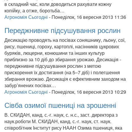
в складний час, коли доводиться рахувати кожну
копійку, а отже, боротьба…
Агрономія Сьогодні
-
Понеділок, 16 вересня 2013 11:36
Переджнивне підсушування рослин
Десикацію проводять на посівах соняшнику, льону, сої,
рису, пшениці, гороху, картоплі, насінників цукрових
буряків, люцерни, конюшини та інших культур
приблизно за 10 діб до збирання урожаю. Десикація -
переджнивне підсушування рослин з метою
прискорення їх достигання (на 5–7 діб) і полегшення
збирання врожаю. Десикація є ефективним заходом на
забур’янених посівах…
Агрономія Сьогодні
-
Понеділок, 16 вересня 2013 10:29
Сівба озимої пшениці на зрошенні
В. СКИДАН, канд. с.-г. наук, с. н.с., заст. директора з
наук.роботи М. СКИДАН, канд. с.-г. наук, ст. наук.
співробітник Інститут рису НААН Озима пшениця, яка