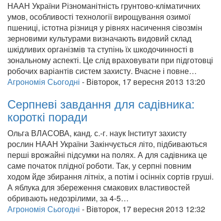
НААН України Різноманітність грунтово-кліматичних
умов, особливості технології вирощування озимої
пшениці, істотна різниця у рівнях насичення сівозмін
зерновими культурами визначають видовий склад
шкідливих організмів та ступінь їх шкодочинності в
зональному аспекті. Це слід враховувати при підготовці
робочих варіантів систем захисту. Вчасне і повне…
Агрономія Сьогодні
-
Вівторок, 17 вересня 2013 13:20
Серпневі завдання для садівника:
короткі поради
Ольга ВЛАСОВА, канд. с.-г. наук Інститут захисту
рослин НААН України Закінчується літо, підбиваються
перші врожайні підсумки на полях. А для садівника це
саме початок плідної роботи. Так, у серпні повним
ходом йде збирання літніх, а потім і осінніх сортів груші.
А яблука для збереження смакових властивостей
обривають недозрілими, за 4-5…
Агрономія Сьогодні
-
Вівторок, 17 вересня 2013 12:32