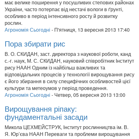
має велике поширення у посушливих степових районах
України, часто потерпає від нестачі вологи в ґрунті,
особливо в період інтенсивного росту й розвитку
рослин.
Агрономія Сьогодні
-
П'ятниця, 13 вересня 2013 17:40
Пора збирати рис
В. О. СКИДАН, заст. директора з наукової роботи, канд
с.-г. наук, М. С. СКИДАН, науковий співробітник Інститут
рису НААН Одним із найбільш важливих та
відповідальних процесів у технології вирощування рису
є його збирання в силу специфічних особливостей цієї
культури та метеоумов у період проведення.
Агрономія Сьогодні
-
Четвер, 05 вересня 2013 13:00
Вирощування ріпаку:
фундаментальні засади
Микола ЦЕХМЕЙСТРУК, Інститут рослинництва ім. В.
Я. Юр’єва НААН Переваги та проблеми вирощування