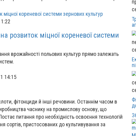
с
Т
11:22
а
на розвиток міцної кореневої системи
с
ання врожайності польових культур прямо залежать
Е
истем.
п
1 14:15
с
Ф
ислоти, фітонциди й інші речовини. Останнім часом в
д
виробництва часнику на промислову основу, що
З
Постає питання про необхідність освоєння технологій
ння сортів, пристосованих до культивування за
М