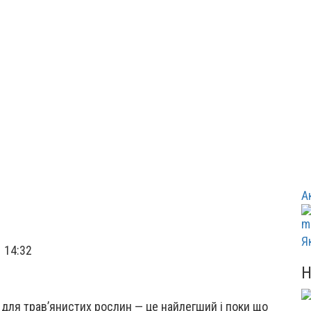
А
Я
 14:32
ля трав’янистих рослин — це найлегший і поки що