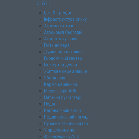
СТАТТІ
Ідеї & тренди
Інфраструктура ринку
Агромаркетинг
Агрономія Сьогодні
Агрострахування
Гість номера
Думки про важливе
Економічний гектар
Експертна думка
Життєве середовище
Зберігання
Кермо керівника
Механізація АПК
Питання бухгалтерії
Подія
Регіональний вимір
Редакторський погляд
Сучасне тваринництво
У правовому полі
Фінансування АПК