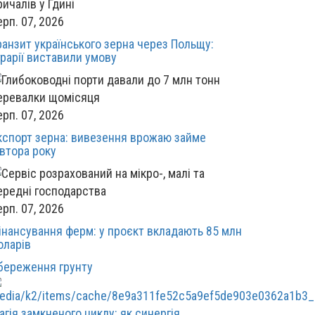
ерп. 07, 2026
ранзит українського зерна через Польщу:
грарії виставили умову
ерп. 07, 2026
кспорт зерна: вивезення врожаю займе
івтора року
ерп. 07, 2026
інансування ферм: у проєкт вкладають 85 млн
оларів
береження грунту
агія замкненого циклу: як синергія