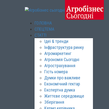
ГОЛОВНА
СПЕЦТЕМА
СТАТТІ
Ідеї & тренди
Інфраструктура ринку
Агромаркетинг
Агрономія Сьогодні
Агрострахування
Гість номера
Думки про важливе
Економічний гектар
Експертна думка
Життєве середовище
Зберігання
Кермо керівника