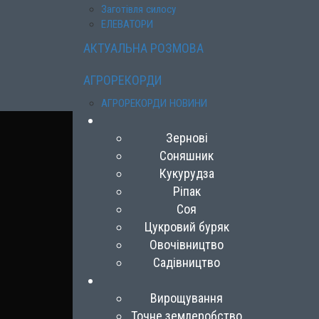
Заготівля силосу
ЕЛЕВАТОРИ
АКТУАЛЬНА РОЗМОВА
АГРОРЕКОРДИ
АГРОРЕКОРДИ НОВИНИ
Зернові
Соняшник
Кукурудза
Ріпак
Соя
Цукровий буряк
Овочівництво
Садівництво
Вирощування
Точне землеробство