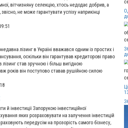
с
мної, вітчизняну селекцію, хтось недодає добрив, а
О
, звісно, не може гарантувати успіху наприкінці
д
09:51
с
З
едавна лізинг в Україні вважався одним із простих і
д
нсування, оскільки він гарантував кредиторові право
 лізинг став зручною і більш вигідною
вж років він поступово ставав рушійною силою
с
:18
Ц
1
х
З
и й інвестиції Запорукою інвестиційної
ахування яких розраховувати на залучення інвестицій
зраховують передусім на прозорість самого бізнесу,