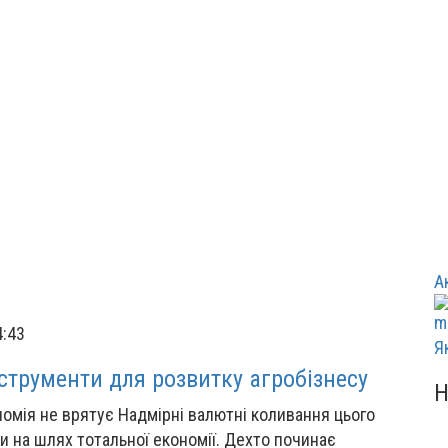
А
4:43
Я
нструменти для розвитку агробізнесу
омія не врятує Надмірні валютні коливання цього
 на шлях тотальної економії. Дехто починає