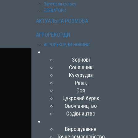
Заготівля силосу
ЕЛЕВАТОРИ
АКТУАЛЬНА РОЗМОВА
АГРОРЕКОРДИ
АГРОРЕКОРДИ НОВИНИ
Зернові
Соняшник
Кукурудза
Ріпак
Соя
Цукровий буряк
Овочівництво
Садівництво
Вирощування
Точне землеробство