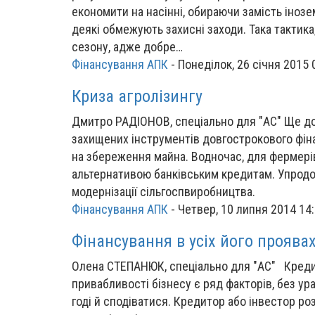
економити на насінні, обираючи замість інозе
деякі обме­жують захисні заходи. Така тактика
сезону, адже добре…
Фінансування АПК
-
Понеділок, 26 січня 2015 
Криза агролізингу
Дмитро РАДІОНОВ, спеціально для "АС" Ще дон
захищених інструментів довгострокового фіна
на збереження майна. Водночас, для фермерів
альтернативою банківським кредитам. Упродо
модернізації сільгоспвиробництва.
Фінансування АПК
-
Четвер, 10 липня 2014 14
Фінансування в усіх його проява
Олена СТЕПАНЮК, спеціально для "АС" Кредит
привабливості бізнесу є ряд факторів, без ур
годі й сподіватися. Кредитор або інвестор ро