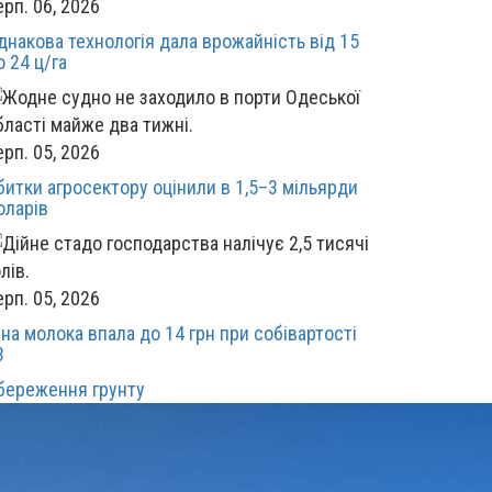
ерп. 06, 2026
днакова технологія дала врожайність від 15
о 24 ц/га
ерп. 05, 2026
битки агросектору оцінили в 1,5–3 мільярди
оларів
ерп. 05, 2026
іна молока впала до 14 грн при собівартості
3
береження грунту