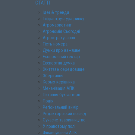
СТАТТІ
Ідеї & тренди
Інфраструктура ринку
Агромаркетинг
Агрономія Сьогодні
Агрострахування
Гість номера
Думки про важливе
Економічний гектар
Експертна думка
Життєве середовище
Зберігання
Кермо керівника
Механізація АПК
Питання бухгалтерії
Подія
Регіональний вимір
Редакторський погляд
Сучасне тваринництво
У правовому полі
Фінансування АПК