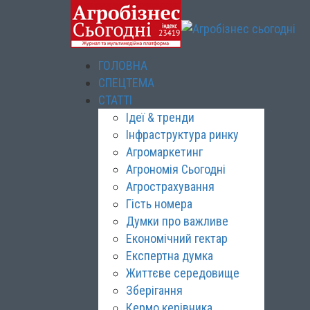
ГОЛОВНА
СПЕЦТЕМА
СТАТТІ
Ідеї & тренди
Інфраструктура ринку
Агромаркетинг
Агрономія Сьогодні
Агрострахування
Гість номера
Думки про важливе
Економічний гектар
Експертна думка
Життєве середовище
Зберігання
Кермо керівника