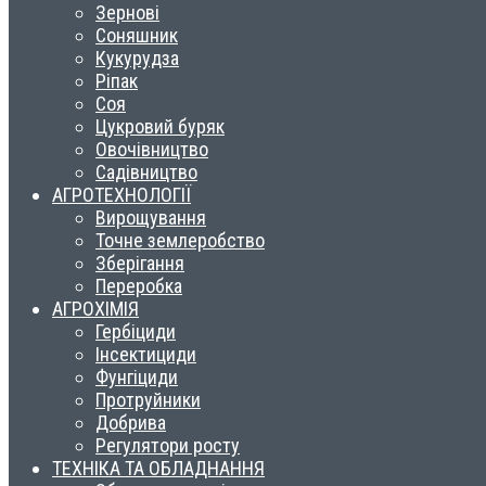
Зернові
Соняшник
Кукурудза
Ріпак
Соя
Цукровий буряк
Овочівництво
Садівництво
АГРОТЕХНОЛОГІЇ
Вирощування
Точне землеробство
Зберігання
Переробка
АГРОХІМІЯ
Гербіциди
Інсектициди
Фунгіциди
Протруйники
Добрива
Регулятори росту
ТЕХНІКА ТА ОБЛАДНАННЯ