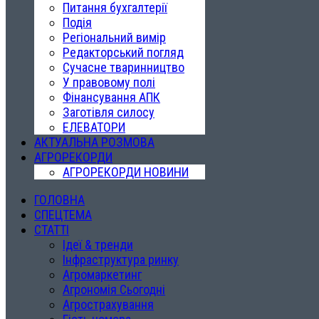
Питання бухгалтерії
Подія
Регіональний вимір
Редакторський погляд
Сучасне тваринництво
У правовому полі
Фінансування АПК
Заготівля силосу
ЕЛЕВАТОРИ
АКТУАЛЬНА РОЗМОВА
АГРОРЕКОРДИ
АГРОРЕКОРДИ НОВИНИ
ГОЛОВНА
СПЕЦТЕМА
СТАТТІ
Ідеї & тренди
Інфраструктура ринку
Агромаркетинг
Агрономія Сьогодні
Агрострахування