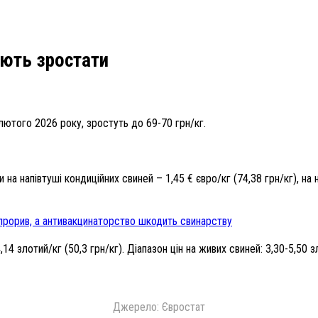
ують зростати
 лютого 2026 року, зростуть до 69-70 грн/кг.
на напівтуші кондиційних свиней – 1,45 € євро/кг (74,38 грн/кг), на н
 прорив, а антивакцинаторство шкодить свинарству
14 злотий/кг (50,3 грн/кг). Діапазон цін на живих свиней: 3,30-5,50 з
Джерело: Євростат