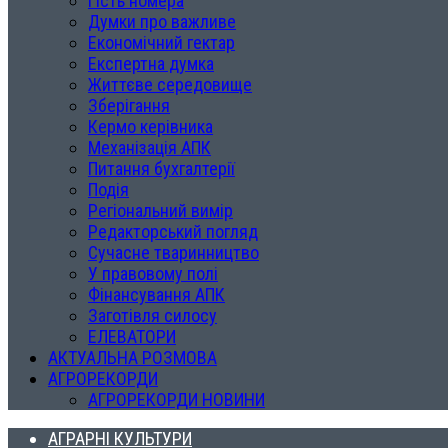
Гість номера
Думки про важливе
Економічний гектар
Експертна думка
Життєве середовище
Зберігання
Кермо керівника
Механізація АПК
Питання бухгалтерії
Подія
Регіональний вимір
Редакторський погляд
Сучасне тваринництво
У правовому полі
Фінансування АПК
Заготівля силосу
ЕЛЕВАТОРИ
АКТУАЛЬНА РОЗМОВА
АГРОРЕКОРДИ
АГРОРЕКОРДИ НОВИНИ
АГРАРНІ КУЛЬТУРИ