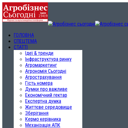
ГОЛОВНА
СПЕЦТЕМА
СТАТТІ
Ідеї & тренди
Інфраструктура ринку
Агромаркетинг
Агрономія Сьогодні
Агрострахування
Гість номера
Думки про важливе
Економічний гектар
Експертна думка
Життєве середовище
Зберігання
Кермо керівника
Механізація АПК