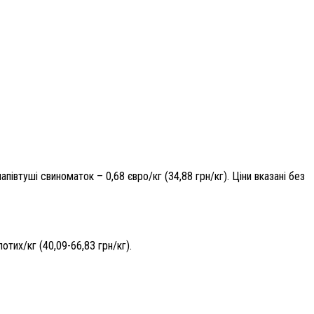
апівтуші свиноматок – 0,68 євро/кг (34,88 грн/кг). Ціни вказані без
лотих/кг (40,09-66,83 грн/кг).