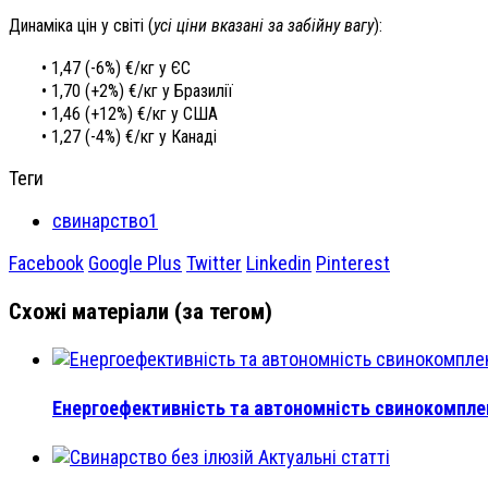
Динаміка цін у світі (
усі ціни вказані за забійну вагу
):
• 1,47 (-6%) €/кг у ЄС
• 1,70 (+2%) €/кг у Бразилії
• 1,46 (+12%) €/кг у США
• 1,27 (-4%) €/кг у Канаді
Теги
свинарство1
Facebook
Google Plus
Twitter
Linkedin
Pinterest
Схожі матеріали (за тегом)
Енергоефективність та автономність свинокомплекс
Актуальні статті