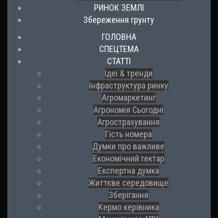
РИНОК ЗЕМЛІ
Збереження грунту
ГОЛОВНА
СПЕЦТЕМА
СТАТТІ
Ідеї & тренди
Інфраструктура ринку
Агромаркетинг
Агрономія Сьогодні
Агрострахування
Гість номера
Думки про важливе
Економічний гектар
Експертна думка
Життєве середовище
Зберігання
Кермо керівника