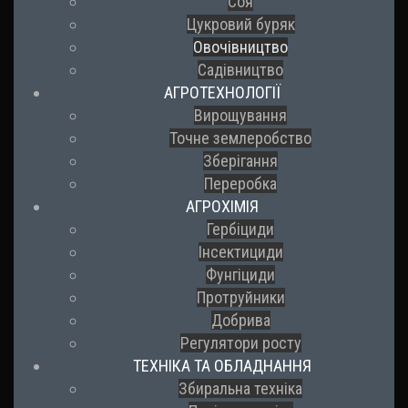
Соя
Цукровий буряк
Овочівництво
Садівництво
АГРОТЕХНОЛОГІЇ
Вирощування
Точне землеробство
Зберігання
Переробка
АГРОХІМІЯ
Гербіциди
Інсектициди
Фунгіциди
Протруйники
Добрива
Регулятори росту
ТЕХНІКА ТА ОБЛАДНАННЯ
Збиральна техніка