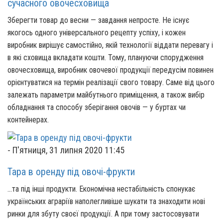
сучасного овочесховища
Зберегти товар до весни — завдання непросте. Не існує
якогось одного універсального рецепту успіху, і кожен
виробник вирішує самостійно, якій технології віддати перевагу і
в які сховища вкладати кошти. Тому, плануючи спорудження
овочесховища, виробник овочевої продукції передусім повинен
орієнтуватися на термін реалізації свого товару. Саме від цього
залежать параметри майбутнього приміщення, а також вибір
обладнання та способу зберігання овочів — у буртах чи
контейнерах.
-
П'ятниця, 31 липня 2020 11:45
Тара в оренду під овочі-фрукти
…та під інші продукти. Економічна нестабільність спонукає
українських аграріїв наполегливіше шукати та знаходити нові
ринки для збуту своєї продукції. А при тому застосовувати