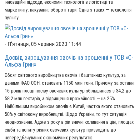
інноваційні підходи, економні технології в логістиці та
маркетингу, пакуванні, обороті тари. Одна з таких — технологія
пулінгу.
-
П'ятниця, 05 червня 2020 11:44
Досвід вирощування овочів на зрошенні у ТОВ «С-
Альфа Грин»
Обсяг світового виробництва овочів і баштанних культур, за
даними ФАО ООН, становить 1150 млн тонн. Причому за останні
16 років площі посіву овочевих культур збільшилася з 34,2 до
58,2 млн гектарів, а підвищення врожайності — на 25%.
Найбільшим виробником овочів є Китай, частка якого становить
50% у світовому виробництві.
Щодо України, то тут ситуація
неоднозначна. Адже з року в рік значні коливання в ціні, площах
сівби та попиту різних овочевих культур призводить до
непередбачуваних економічних результатів.