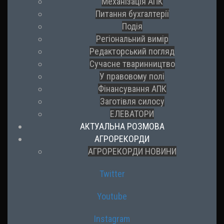
Механізація АПК
Питання бухгалтерії
Подія
Регіональний вимір
Редакторський погляд
Сучасне тваринництво
У правовому полі
Фінансування АПК
Заготівля силосу
ЕЛЕВАТОРИ
АКТУАЛЬНА РОЗМОВА
АГРОРЕКОРДИ
АГРОРЕКОРДИ НОВИНИ
Twitter
Youtube
Instagram