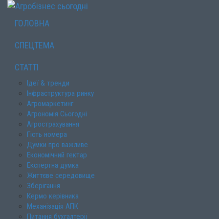
ГОЛОВНА
СПЕЦТЕМА
СТАТТІ
Ідеї & тренди
Інфраструктура ринку
Агромаркетинг
Агрономія Сьогодні
Агрострахування
Гість номера
Думки про важливе
Економічний гектар
Експертна думка
Життєве середовище
Зберігання
Кермо керівника
Механізація АПК
Питання бухгалтерії