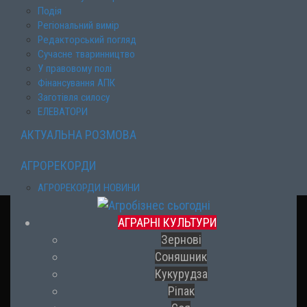
Подія
Регіональний вимір
Редакторський погляд
Сучасне тваринництво
У правовому полі
Фінансування АПК
Заготівля силосу
ЕЛЕВАТОРИ
АКТУАЛЬНА РОЗМОВА
АГРОРЕКОРДИ
АГРОРЕКОРДИ НОВИНИ
АГРАРНІ КУЛЬТУРИ
Зернові
Соняшник
Кукурудза
Ріпак