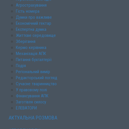
Агрострахування
Гість номера
Думки про важливе
Економічний гектар
Експертна думка
Життєве середовище
Зберігання
Кермо керівника
Механізація АПК
Питання бухгалтерії
Подія
Регіональний вимір
Редакторський погляд
Сучасне тваринництво
У правовому полі
Фінансування АПК
Заготівля силосу
ЕЛЕВАТОРИ
АКТУАЛЬНА РОЗМОВА