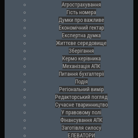
Агрострахування
Гість номера
Думки про важливе
Економічний гектар
Експертна думка
Життєве середовище
Зберігання
Кермо керівника
Механізація АПК
Питання бухгалтерії
Подія
Регіональний вимір
Редакторський погляд
Сучасне тваринництво
У правовому полі
Фінансування АПК
Заготівля силосу
ЕЛЕВАТОРИ