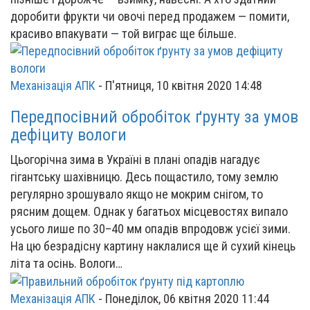
доробити фрукти чи овочі перед продажем — помити,
красиво впакувати — той виграє ще більше.
Механізація АПК
-
П'ятниця, 10 квітня 2020 14:48
Передпосівний обробіток ґрунту за умов
дефіциту вологи
Цьогорічна зима в Україні в плані опадів нагадує
гігантську шахівницю. Десь пощастило, тому землю
регулярно зрошувало якщо не мокрим снігом, то
рясним дощем. Однак у багатьох місцевостях випало
усього лише по 30–40 мм опадів впродовж усієї зими.
На цю безрадісну картину наклалися ще й сухий кінець
літа та осінь. Вологи…
Механізація АПК
-
Понеділок, 06 квітня 2020 11:44