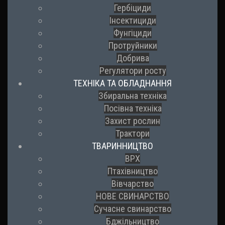
Гербіциди
Інсектициди
Фунгіциди
Протруйники
Добрива
Регулятори росту
ТЕХНІКА ТА ОБЛАДНАННЯ
Збиральна техніка
Посівна техніка
Захист рослин
Трактори
ТВАРИННИЦТВО
ВРХ
Птахівництво
Вівчарство
НОВЕ СВИНАРСТВО
Сучасне свинарство
Бджільництво