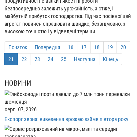
продуктивності сівалки і якості її роботи
безпосередньо залежить урожайність, а отже, і
майбутній прибуток господарства. Під час посівної цей
агрегат повинен спрацювати швидко, безвідмовно, з
високою точністю і у відведені терміни.
Початок
Попередня
16
17
18
19
20
21
22
23
24
25
Наступна
Кінець
НОВИНИ
серп. 07, 2026
Експорт зерна: вивезення врожаю займе півтора року