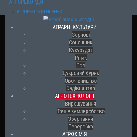
АГРОРЕКОРДИ
АГРОРЕКОРДИ НОВИНИ
АГРАРНІ КУЛЬТУРИ
Зернові
Соняшник
Кукурудза
Ріпак
Соя
Цукровий буряк
Овочівництво
Садівництво
АГРОТЕХНОЛОГІЇ
Вирощування
Точне землеробство
Зберігання
Переробка
АГРОХІМІЯ