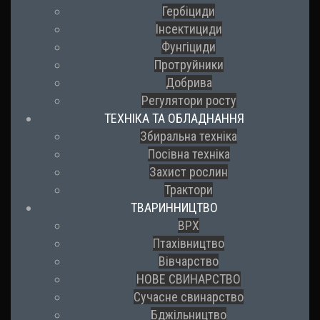
Гербіциди
Інсектициди
Фунгіциди
Протруйники
Добрива
Регулятори росту
ТЕХНІКА ТА ОБЛАДНАННЯ
Збиральна техніка
Посівна техніка
Захист рослин
Трактори
ТВАРИННИЦТВО
ВРХ
Птахівництво
Вівчарство
НОВЕ СВИНАРСТВО
Сучасне свинарство
Бджільництво