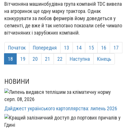
Вітчизняна машинобудівна група компаній TDC вивела
на агроринок ще одну марку трактора. Однак
конкурувати за любов фермерів йому доведеться у
сегменті, де вже й так непогано показали себе чимало
вітчизняних і зарубіжних компаній.
Початок
Попередня
13
14
15
16
17
18
19
20
21
22
Наступна
Кінець
НОВИНИ
серп. 08, 2026
Дайджест українського картоплярства: липень 2026