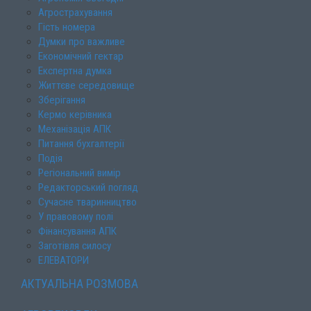
Агрострахування
Гість номера
Думки про важливе
Економічний гектар
Експертна думка
Життєве середовище
Зберігання
Кермо керівника
Механізація АПК
Питання бухгалтерії
Подія
Регіональний вимір
Редакторський погляд
Сучасне тваринництво
У правовому полі
Фінансування АПК
Заготівля силосу
ЕЛЕВАТОРИ
АКТУАЛЬНА РОЗМОВА