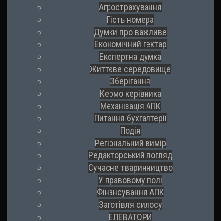
Агрострахування
Гість номера
Думки про важливе
Економічний гектар
Експертна думка
Життєве середовище
Зберігання
Кермо керівника
Механізація АПК
Питання бухгалтерії
Подія
Регіональний вимір
Редакторський погляд
Сучасне тваринництво
У правовому полі
Фінансування АПК
Заготівля силосу
ЕЛЕВАТОРИ