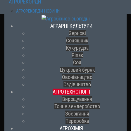
АГРОРЕКОРДИ
АГРОРЕКОРДИ НОВИНИ
АГРАРНІ КУЛЬТУРИ
Зернові
Соняшник
Кукурудза
Ріпак
Соя
Цукровий буряк
Овочівництво
Садівництво
АГРОТЕХНОЛОГІЇ
Вирощування
Точне землеробство
Зберігання
Переробка
АГРОХІМІЯ