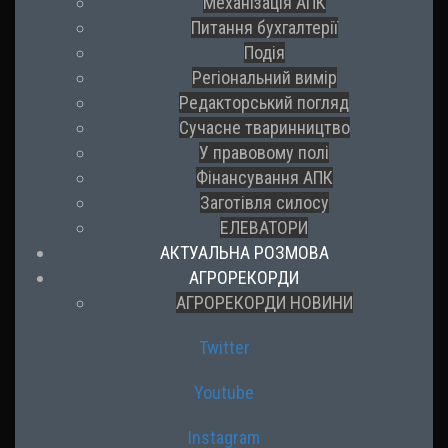
Механізація АПК
Питання бухгалтерії
Подія
Регіональний вимір
Редакторський погляд
Сучасне тваринництво
У правовому полі
Фінансування АПК
Заготівля силосу
ЕЛЕВАТОРИ
АКТУАЛЬНА РОЗМОВА
АГРОРЕКОРДИ
АГРОРЕКОРДИ НОВИНИ
Twitter
Youtube
Instagram