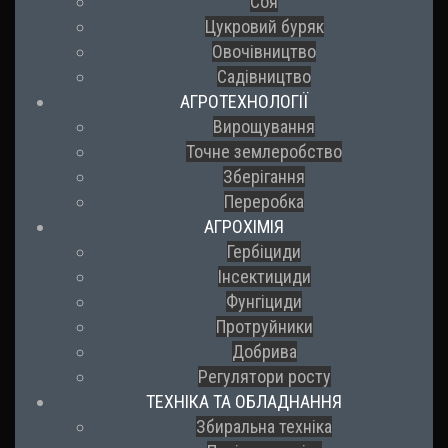
Соя
Цукровий буряк
Овочівництво
Садівництво
АГРОТЕХНОЛОГІЇ
Вирощування
Точне землеробство
Зберігання
Переробка
АГРОХІМІЯ
Гербіциди
Інсектициди
Фунгіциди
Протруйники
Добрива
Регулятори росту
ТЕХНІКА ТА ОБЛАДНАННЯ
Збиральна техніка