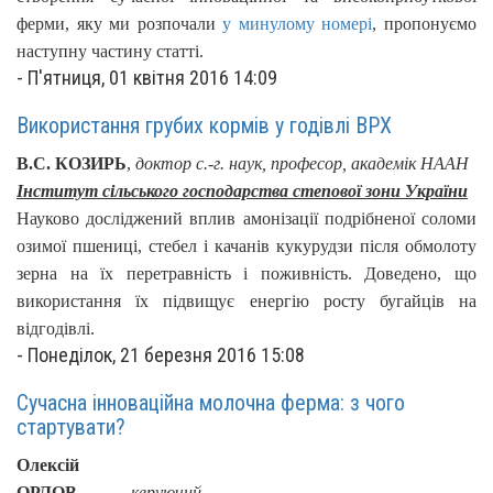
ферми, яку ми розпочали
у минулому номері
, пропонуємо
наступну частину статті.
-
П'ятниця, 01 квітня 2016 14:09
Використання грубих кормів у годівлі ВРХ
В.С. КОЗИРЬ
,
доктор с.-г. наук, професор, академік НААН
Інститут сільського господарства степової зони України
Науково досліджений вплив амонізації подрібненої соломи
озимої пшениці, стебел і качанів кукурудзи після обмолоту
зерна на їх перетравність і поживність. Доведено, що
використання їх підвищує енергію росту бугайців
на
відгодівлі.
-
Понеділок, 21 березня 2016 15:08
Сучасна інноваційна молочна ферма: з чого
стартувати?
Олексій
ОРЛОВ
,
керуючий