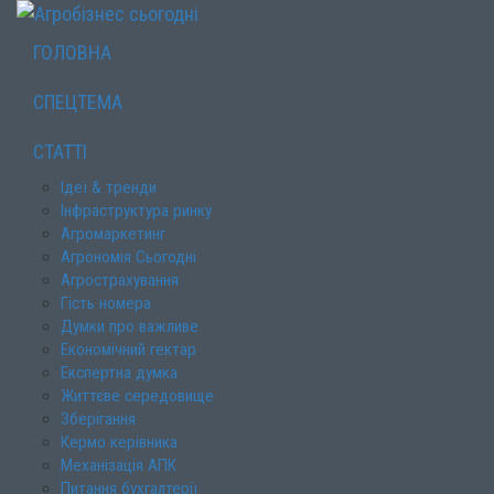
ГОЛОВНА
СПЕЦТЕМА
СТАТТІ
Ідеї & тренди
Інфраструктура ринку
Агромаркетинг
Агрономія Сьогодні
Агрострахування
Гість номера
Думки про важливе
Економічний гектар
Експертна думка
Життєве середовище
Зберігання
Кермо керівника
Механізація АПК
Питання бухгалтерії