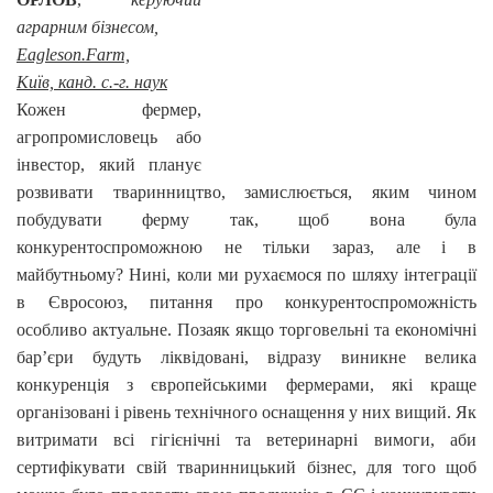
аграрним бізнесом,
Eagleson.Farm,
Київ,
канд. с.-г. наук
Кожен фермер,
агропромисловець або
інвестор, який планує
розвивати тваринництво, замислюється, яким чином
побудувати ферму так, щоб вона була
конкурентоспроможною не тільки зараз, але і в
майбутньому?
Нині, коли ми рухаємося по шляху інтеграції
в Євросоюз, питання про конкурентоспроможність
особливо актуальне. Позаяк якщо торговельні та економічні
бар’єри будуть ліквідовані, відразу виникне велика
конкуренція з європейськими фермерами, які краще
організовані і рівень технічного оснащення у них вищий. Як
витримати всі гігієнічні та ветеринарні вимоги, аби
сертифікувати свій тваринницький бізнес, для того щоб