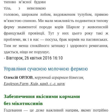
типово м’ясної будови
тіла, з невеликою
головою, широким лобом, видовженим тулубом, прямою
м’язистою спиною. Ми мали можливість подивитися типову
ферму знаменитої породи корів Шароле у живописній
французькій провінції. Тут у них цього року такі ж
проблеми, як і в нас — посуха, брак кормів на пасовиськах.
Тим не менш спокійного затишку і здорового ремигання,
здається, ніщо не порушує.
-
Вівторок, 26 квітня 2016 16:10
Управління сучасною молочною фермою
Олексій ОРЛОВ
,
керуючий аграрним бізнесом,
Eagleson.Farm, Київ,
канд. с.-г. наук
Забезпечення якісними кормами
без мікотоксинів
Годування — це дуже важливий напрям, якому потрібно