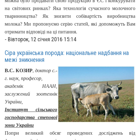
можна було продавати свою продукцію в ЄС і конкурувати
на світових ринках? Яка технологія сучасного молочного
тваринництва?
Як знизити собівартість виробництва
молока?
Ми пропонуємо серію статей, які допоможуть Вам
отримати відповіді на ці питання.
-
Вівторок, 12 січня 2016 15:14
Сіра українська порода: національне надбання на
межі зникнення
В.С. КОЗИР
,
доктор с.-
г. наук, професор,
академік НААН,
заслужений зоотехнік
України,
Інститут сільського
господарства степової
зони України
Попри великий обсяг проведених досліджень від