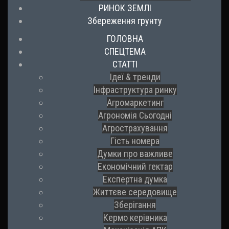
РИНОК ЗЕМЛІ
Збереження грунту
ГОЛОВНА
СПЕЦТЕМА
СТАТТІ
Ідеї & тренди
Інфраструктура ринку
Агромаркетинг
Агрономія Сьогодні
Агрострахування
Гість номера
Думки про важливе
Економічний гектар
Експертна думка
Життєве середовище
Зберігання
Кермо керівника