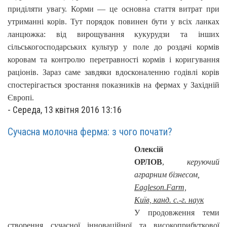
приділяти увагу. Корми — це основна стаття витрат при
утриманні корів. Тут порядок повинен бути у всіх ланках
ланцюжка: від вирощування кукурудзи та інших
сільськогосподарських культур у поле до роздачі кормів
коровам та контролю перетравності кормів і коригування
раціонів. Зараз саме завдяки вдосконаленню годівлі корів
спостерігається зростання показників на фермах у Західній
Європі.
-
Середа, 13 квітня 2016 13:16
Сучасна молочна ферма: з чого почати?
Олексій
ОРЛОВ
,
керуючий
аграрним бізнесом,
Eagleson.Farm,
Київ,
канд. с.-г. наук
У продовження теми
створення сучасної інноваційної та високоприбуткової