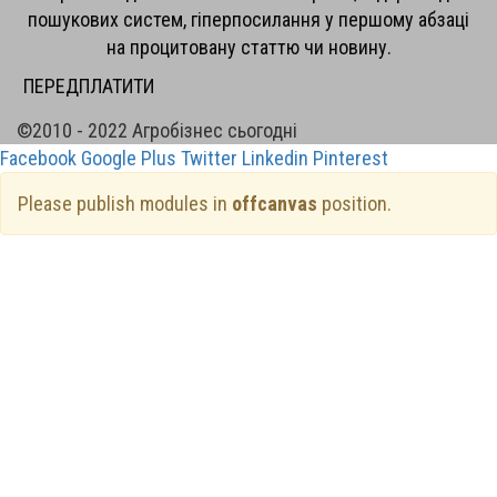
пошукових систем, гіперпосилання у першому абзаці
на процитовану статтю чи новину.
ПЕРЕДПЛАТИТИ
©2010 - 2022 Агробізнес сьогодні
Facebook
Google Plus
Twitter
Linkedin
Pinterest
Please publish modules in
offcanvas
position.