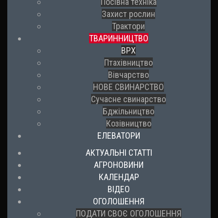
Посівна техніка
Захист рослин
Трактори
ТВАРИННИЦТВО
ВРХ
Птахівництво
Вівчарство
НОВЕ СВИНАРСТВО
Сучасне свинарство
Бджільництво
Козівництво
ЕЛЕВАТОРИ
АКТУАЛЬНІ СТАТТІ
АГРОНОВИНИ
КАЛЕНДАР
ВІДЕО
ОГОЛОШЕННЯ
ПОДАТИ СВОЄ ОГОЛОШЕННЯ