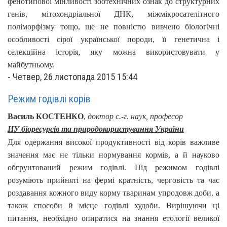
фенотипової мінливості зоотехнічних ознак до структурних
генів, мітохондріальної ДНК, міжмікросателітного
поліморфізму тощо, ще не повністю вивчено біологічні
особливості сірої української породи, її генетична і
селекційна історія, яку можна використовувати у
майбутньому.
-
Четвер, 26 листопада 2015 15:44
Режим годівлі корів
Василь КОСТЕНКО
,
доктор с.-г. наук, професор
НУ біоресурсів та природокористування України
Для одержання високої продуктивності від корів важливе
значення має не тільки нормування кормів, а й науково
обгрунтований режим годівлі. Під режимом годівлі
розуміють прийняті на фермі кратність, черговість та час
роздавання кожного виду корму тваринам упродовж доби, а
також способи й місце годівлі худоби. Вирішуючи ці
питання, необхідно опиратися на знання етології великої