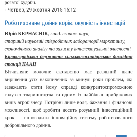
рогатої худоби.
-
Четвер, 29 жовтня 2015 15:12
Роботизоване доїння корів: окупність інвестицій
Юрій КЕРНАСЮК
,
канд. економ. наук,
старший науковий співробітник лабораторії маркетингу,
економічного аналізу та захисту інтелектуальної власності
Кіровоградської державної сільськогосподарської дослідної
станції НААН
Вітчизняне молочне скотарство має реальний шанс
вирішення усіх накопичених за минулі роки проблем, які
заважають стати йому справді конкурентоспроможною
галуззю тваринництва та одним із найбільш прибуткових
видів агробізнесу. Потрібні лише воля, бажання і фінансові
можливості, щоб зробити досить розумний інвестиційний
крок — впровадити інноваційну систему роботизованого
добровільного доїння.