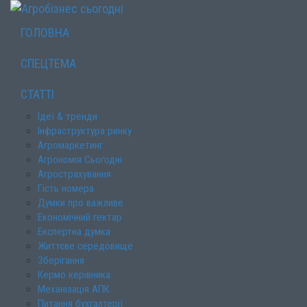
ГОЛОВНА
СПЕЦТЕМА
СТАТТІ
Ідеї & тренди
Інфраструктура ринку
Агромаркетинг
Агрономія Сьогодні
Агрострахування
Гість номера
Думки про важливе
Економічний гектар
Експертна думка
Життєве середовище
Зберігання
Кермо керівника
Механізація АПК
Питання бухгалтерії