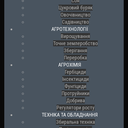
Соя
Цукровий буряк
Овочівництво
Садівництво
АГРОТЕХНОЛОГІЇ
Вирощування
Точне землеробство
Зберігання
Переробка
АГРОХІМІЯ
Гербіциди
Інсектициди
Фунгіциди
Протруйники
Добрива
Регулятори росту
ТЕХНІКА ТА ОБЛАДНАННЯ
Збиральна техніка