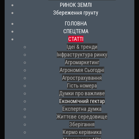
РИНОК ЗЕМЛІ
Збереження грунту
ГОЛОВНА
СПЕЦТЕМА
СТАТТІ
Ідеї & тренди
Інфраструктура ринку
Агромаркетинг
Агрономія Сьогодні
Агрострахування
Гість номера
Думки про важливе
Економічний гектар
Експертна думка
Життєве середовище
Зберігання
Кермо керівника