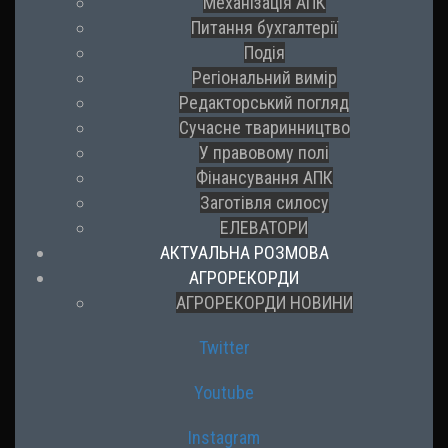
Механізація АПК
Питання бухгалтерії
Подія
Регіональний вимір
Редакторський погляд
Сучасне тваринництво
У правовому полі
Фінансування АПК
Заготівля силосу
ЕЛЕВАТОРИ
АКТУАЛЬНА РОЗМОВА
АГРОРЕКОРДИ
АГРОРЕКОРДИ НОВИНИ
Twitter
Youtube
Instagram