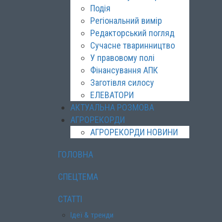
Подія
Регіональний вимір
Редакторський погляд
Сучасне тваринництво
У правовому полі
Фінансування АПК
Заготівля силосу
ЕЛЕВАТОРИ
АКТУАЛЬНА РОЗМОВА
АГРОРЕКОРДИ
АГРОРЕКОРДИ НОВИНИ
ГОЛОВНА
СПЕЦТЕМА
СТАТТІ
Ідеї & тренди