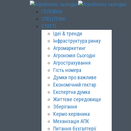
ГОЛОВНА
СПЕЦТЕМА
СТАТТІ
Ідеї & тренди
Інфраструктура ринку
Агромаркетинг
Агрономія Сьогодні
Агрострахування
Гість номера
Думки про важливе
Економічний гектар
Експертна думка
Життєве середовище
Зберігання
Кермо керівника
Механізація АПК
Питання бухгалтерії