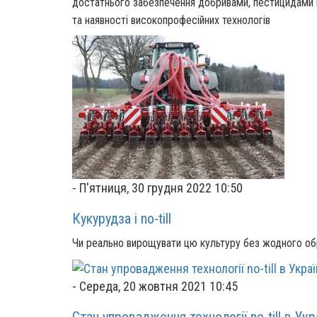
достатнього забезпечення добривами, пестицидами в
та наявності високопрофесійних технологів
-
П'ятниця, 30 грудня 2022 10:50
Кукурудза і no-till
Чи реально вирощувати цю культуру без жодного обр
-
Середа, 20 жовтня 2021 10:45
Стан упровадження технології no-till в Укра