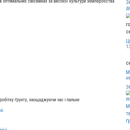
 оптимальних сівозмінах за високої культури землеробства
З
д
с
Ц
1
с
М
н
З
обітку ґрунту, заощаджуючи час і пальне
М
т
ґ
їні