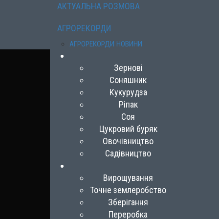
АКТУАЛЬНА РОЗМОВА
АГРОРЕКОРДИ
АГРОРЕКОРДИ НОВИНИ
Зернові
Соняшник
Кукурудза
Ріпак
Соя
Цукровий буряк
Овочівництво
Садівництво
Вирощування
Точне землеробство
Зберігання
Переробка