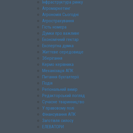
Інфраструктура ринку
Агромаркетинг
Агрономія Сьогодні
Агрострахування
Гість номера
Думки про важливе
Економічний гектар
Експертна думка
Життєве середовище
Зберігання
Кермо керівника
Механізація АПК
Питання бухгалтерії
Подія
Регіональний вимір
Редакторський погляд
Сучасне тваринництво
У правовому полі
Фінансування АПК
Заготівля силосу
ЕЛЕВАТОРИ