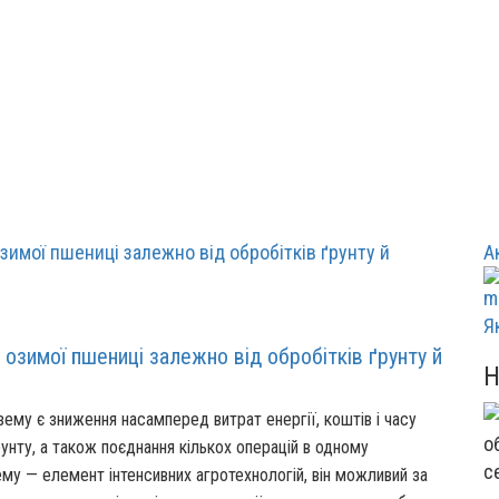
А
Я
 озимої пшениці залежно від обробітків ґрунту й
ему є зниження насамперед витрат енергії, коштів і часу
унту, а також поєднання кількох операцій в одному
с
му — елемент інтенсивних агротехнологій, він можливий за