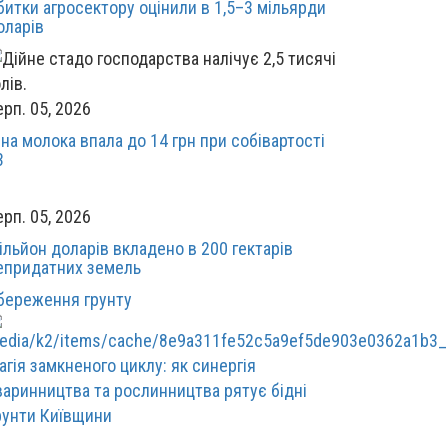
битки агросектору оцінили в 1,5–3 мільярди
оларів
ерп. 05, 2026
іна молока впала до 14 грн при собівартості
3
ерп. 05, 2026
ільйон доларів вкладено в 200 гектарів
епридатних земель
береження грунту
агія замкненого циклу: як синергія
варинництва та рослинництва рятує бідні
рунти Київщини