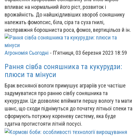
впливає на нормальний його ріст, розвиток і
врожайність. До найшкідливіших хвороб соняшнику
належать фомопсис, біла, сіра та суха гнилі,
несправжня борошниста роса, фомоз, вертицільоз й ін.
Агрономія Сьогодні
-
П'ятниця, 03 березня 2023 18:59
Рання сівба соняшника та кукурудзи:
плюси та мінуси
Брак весняної вологи примушує аграріїв усе частіше
задумуватися про ранню сівбу соняшника та
кукурудзи. Це дозволяє впіймати першу вологу та мати
шанс, що сходи піднімуться до початку літньої спеки та
сформують потужну кореневу систему, яка буде
здатна протистояти літній посусі.