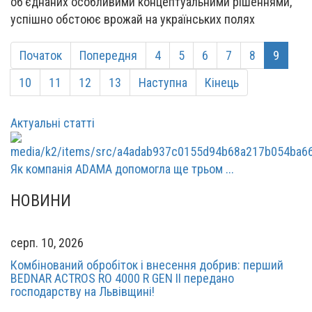
об’єднаних особливими концептуальними рішеннями,
успішно обстоює врожай на українських полях
Початок
Попередня
4
5
6
7
8
9
10
11
12
13
Наступна
Кінець
Актуальні статті
Як компанія ADAMA допомогла ще трьом ...
НОВИНИ
серп. 10, 2026
Комбінований обробіток і внесення добрив: перший
BEDNAR ACTROS RO 4000 R GEN II передано
господарству на Львівщині!