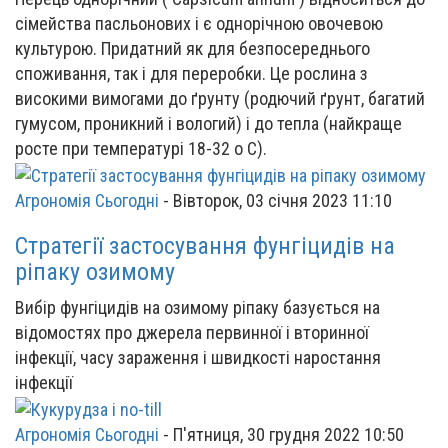
сімейства пасльонових і є однорічною овочевою
культурою. Придатний як для безпосереднього
споживання, так і для переробки. Це рослина з
високими вимогами до ґрунту (родючий ґрунт, багатий
гумусом, проникний і вологий) і до тепла (найкраще
росте при температурі 18-32 o C).
Агрономія Сьогодні
-
Вівторок, 03 січня 2023 11:10
Стратегії застосування фунгіцидів на
ріпаку озимому
Вибір фунгіцидів на озимому ріпаку базується на
відомостях про джерела первинної і вторинної
інфекції, часу зараження і швидкості наростання
інфекції
Агрономія Сьогодні
-
П'ятниця, 30 грудня 2022 10:50