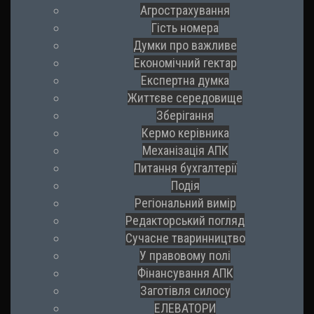
Агрострахування
Гість номера
Думки про важливе
Економічний гектар
Експертна думка
Життєве середовище
Зберігання
Кермо керівника
Механізація АПК
Питання бухгалтерії
Подія
Регіональний вимір
Редакторський погляд
Сучасне тваринництво
У правовому полі
Фінансування АПК
Заготівля силосу
ЕЛЕВАТОРИ