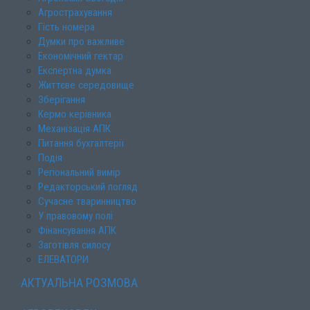
Агрострахування
Гість номера
Думки про важливе
Економічний гектар
Експертна думка
Життєве середовище
Зберігання
Кермо керівника
Механізація АПК
Питання бухгалтерії
Подія
Регіональний вимір
Редакторський погляд
Сучасне тваринництво
У правовому полі
Фінансування АПК
Заготівля силосу
ЕЛЕВАТОРИ
АКТУАЛЬНА РОЗМОВА