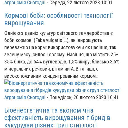
Агрономія Сьогодні
-
Середа, 22 лютого 2023 13:01
Кормові боби: особливості технології
вирощування
Однією з давніх культур світового землеробства є
боби кормові (Faba vulgaris L.), які вирощують
переважно на корм: використовуючи як насіння, так і
зелену масу, силос і солому. Насіння, що містить 25–
35% білка, до 54% вуглеводів, 1,5% жиру, близько 3,5%
мінеральних речовин, вітаміни А, В та інші, є
високопоживним концентрованим кормом…
Агрономія Сьогодні
-
Понеділок, 20 лютого 2023 10:41
Біоенергетична та економічна
ефективність вирощування гібридів
кукурудзи різних груп стиглості