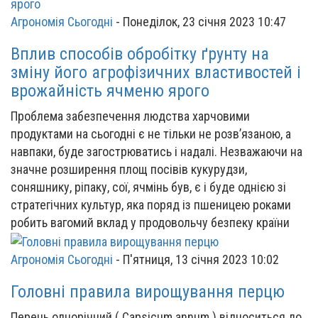
Агрономія Сьогодні
-
Понеділок, 23 січня 2023 10:47
Вплив способів обробітку ґрунту на
зміну його агрофізичних властивостей і
врожайність ячменю ярого
Проблема забезпечення людства харчовими
продуктами на сьогодні є не тільки не розв’язаною, а
навпаки, буде загострюватись і надалі. Незважаючи на
значне розширення площ посівів кукурудзи,
соняшнику, ріпаку, сої, ячмінь був, є і буде однією зі
стратегічних культур, яка поряд із пшеницею роками
робить вагомий вклад у продовольчу безпеку країни
Агрономія Сьогодні
-
П'ятниця, 13 січня 2023 10:02
Головні правила вирощування перцю
Перець однорічний ( Capsicum annum ) відноситься до