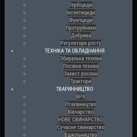
Гербіциди
Інсектициди
Фунгіциди
Протруйники
Добрива
Регулятори росту
ТЕХНІКА ТА ОБЛАДНАННЯ
Збиральна техніка
Посівна техніка
Захист рослин
Трактори
ТВАРИННИЦТВО
ВРХ
Птахівництво
Вівчарство
НОВЕ СВИНАРСТВО
Сучасне свинарство
Бджільництво