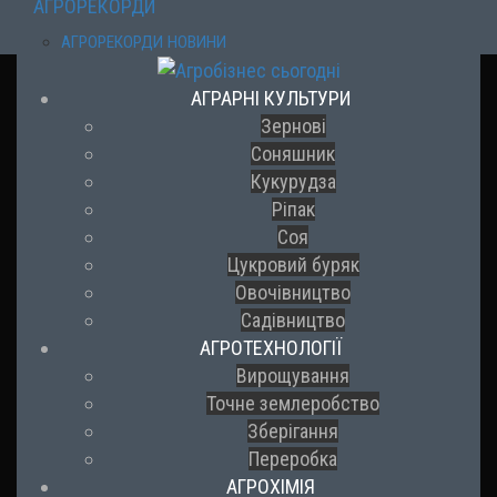
АГРОРЕКОРДИ
АГРОРЕКОРДИ НОВИНИ
АГРАРНІ КУЛЬТУРИ
Зернові
Соняшник
Кукурудза
Ріпак
Соя
Цукровий буряк
Овочівництво
Садівництво
АГРОТЕХНОЛОГІЇ
Вирощування
Точне землеробство
Зберігання
Переробка
АГРОХІМІЯ