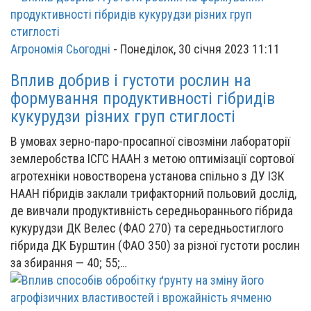
Агрономія Сьогодні
-
Понеділок, 30 січня 2023 11:11
Вплив добрив і густоти рослин на
формування продуктивності гібридів
кукурудзи різних груп стиглості
В умовах зерно-паро-просапної сівозміни лабораторії
землеробства ІСГС НААН з метою оптимізації сортової
агротехніки новостворена установа спільно з ДУ ІЗК
НААН гібридів заклали трифакторний польовий дослід,
де вивчали продуктивність середньораннього гібрида
кукурудзи ДК Велес (ФАО 270) та середньостиглого
гібрида ДК Бурштин (ФАО 350) за різної густоти рослин
за збирання — 40; 55;…