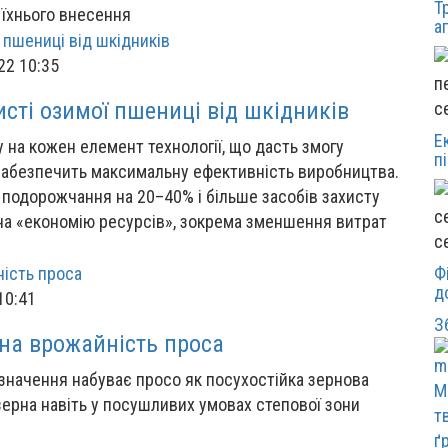
Т
 їхнього внесення
а
22 10:35
исті озимої пшениці від шкідників
с
Е
 на кожен елемент технології, що дасть змогу
п
забезпечить максимальну ефективність виробництва.
 подорожчання на 20–40% і більше засобів захисту
 на «економію ресурсів», зокрема зменшення витрат
с
Ф
д
10:41
З
 на врожайність проса
значення набуває просо як посухостійка зернова
М
зерна навіть у посушливих умовах степової зони
т
ґ