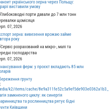
ранзит українського зерна через Польщу:
грарії виставили умову
ерп. 07, 2026
кспорт зерна: вивезення врожаю займе
івтора року
ерп. 07, 2026
інансування ферм: у проєкт вкладають 85 млн
оларів
береження грунту
агія замкненого циклу: як синергія
варинництва та рослинництва рятує бідні
рунти Київщини