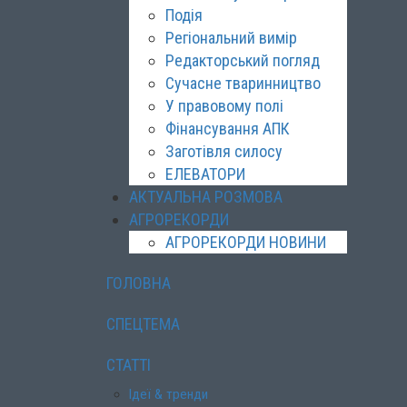
Подія
Регіональний вимір
Редакторський погляд
Сучасне тваринництво
У правовому полі
Фінансування АПК
Заготівля силосу
ЕЛЕВАТОРИ
АКТУАЛЬНА РОЗМОВА
АГРОРЕКОРДИ
АГРОРЕКОРДИ НОВИНИ
ГОЛОВНА
СПЕЦТЕМА
СТАТТІ
Ідеї & тренди