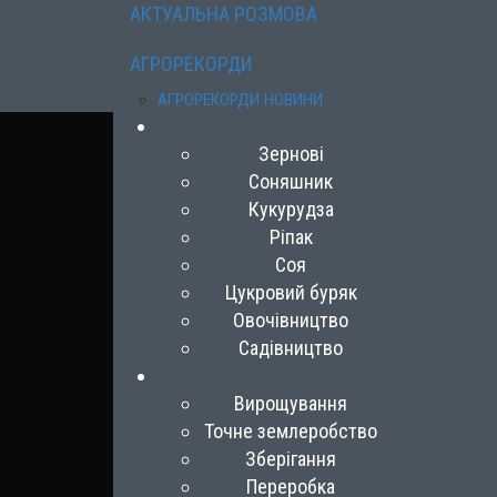
АКТУАЛЬНА РОЗМОВА
АГРОРЕКОРДИ
АГРОРЕКОРДИ НОВИНИ
Зернові
Соняшник
Кукурудза
Ріпак
Соя
Цукровий буряк
Овочівництво
Садівництво
Вирощування
Точне землеробство
Зберігання
Переробка