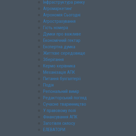
Інфраструктура ринку
Агромаркетинг
Агрономія Сьогодні
Агрострахування
Гість номера
Думки про важливе
Економічний гектар
Експертна думка
Життєве середовище
Зберігання
Кермо керівника
Механізація АПК
Питання бухгалтерії
Подія
Регіональний вимір
Редакторський погляд
Сучасне тваринництво
У правовому полі
Фінансування АПК
Заготівля силосу
ЕЛЕВАТОРИ