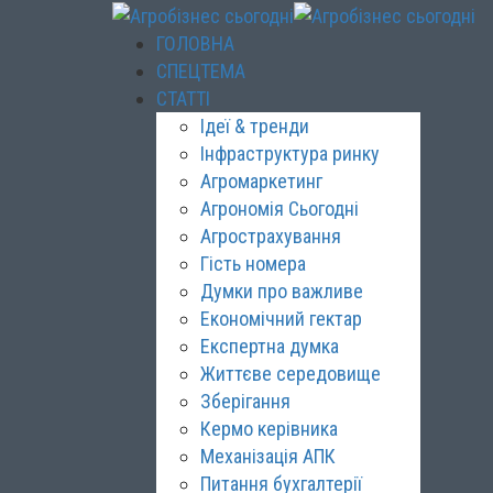
ГОЛОВНА
СПЕЦТЕМА
СТАТТІ
Ідеї & тренди
Інфраструктура ринку
Агромаркетинг
Агрономія Сьогодні
Агрострахування
Гість номера
Думки про важливе
Економічний гектар
Експертна думка
Життєве середовище
Зберігання
Кермо керівника
Механізація АПК
Питання бухгалтерії