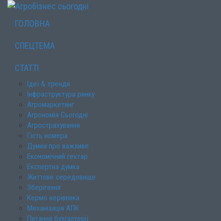
ГОЛОВНА
СПЕЦТЕМА
СТАТТІ
Ідеї & тренди
Інфраструктура ринку
Агромаркетинг
Агрономія Сьогодні
Агрострахування
Гість номера
Думки про важливе
Економічний гектар
Експертна думка
Життєве середовище
Зберігання
Кермо керівника
Механізація АПК
Питання бухгалтерії