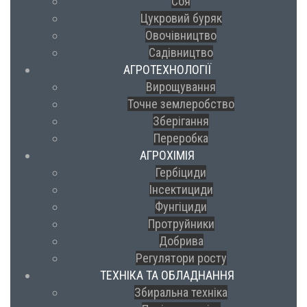
Соя
Цукровий буряк
Овочівництво
Садівництво
АГРОТЕХНОЛОГІЇ
Вирощування
Точне землеробство
Зберігання
Переробка
АГРОХІМІЯ
Гербіциди
Інсектициди
Фунгіциди
Протруйники
Добрива
Регулятори росту
ТЕХНІКА ТА ОБЛАДНАННЯ
Збиральна техніка