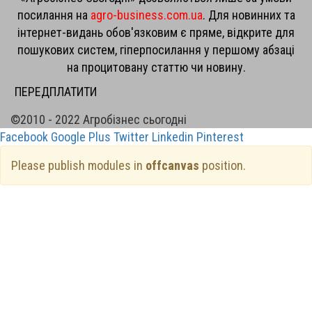
посилання на
agro-business.com.ua
. Для новинних та
інтернет-видань обов'язковим є пряме, відкрите для
пошукових систем, гіперпосилання у першому абзаці
на процитовану статтю чи новину.
ПЕРЕДПЛАТИТИ
©2010 - 2022 Агробізнес сьогодні
Facebook
Google Plus
Twitter
Linkedin
Pinterest
Please publish modules in
offcanvas
position.