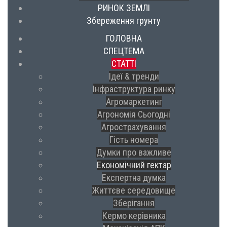
РИНОК ЗЕМЛІ
Збереження грунту
ГОЛОВНА
СПЕЦТЕМА
СТАТТІ
Ідеї & тренди
Інфраструктура ринку
Агромаркетинг
Агрономія Сьогодні
Агрострахування
Гість номера
Думки про важливе
Економічний гектар
Експертна думка
Життєве середовище
Зберігання
Кермо керівника