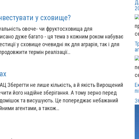
Д
2
інвестувати у сховище?
уальність овоче- чи фруктосховища для
с
писано дуже багато - ця тема з кожним роком набуває
Т
стиції у сховище очевидні як для аграрія, так і для
а
продовжити термін реалізації…
ах
с
АЦ Зберегти не лише кількість, а й якість Вирощений
Е
п
ечити його надійне зберігання. А тому зерно перед
 домішок та висушують. Це попереджає небажаний
З
уйними агентами, а також…