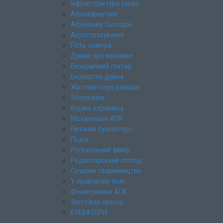
Інфраструктура ринку
Агромаркетинг
Агрономія Сьогодні
Агрострахування
Гість номера
Думки про важливе
Економічний гектар
Експертна думка
Життєве середовище
Зберігання
Кермо керівника
Механізація АПК
Питання бухгалтерії
Подія
Регіональний вимір
Редакторський погляд
Сучасне тваринництво
У правовому полі
Фінансування АПК
Заготівля силосу
ЕЛЕВАТОРИ