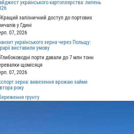
айджест українського картоплярства: липень
026
ерп. 07, 2026
ранзит українського зерна через Польщу:
грарії виставили умову
ерп. 07, 2026
кспорт зерна: вивезення врожаю займе
івтора року
береження грунту