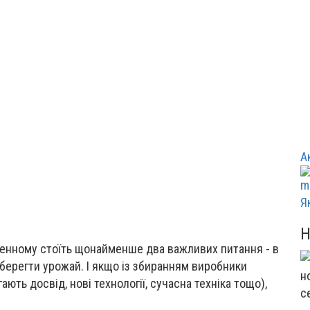
А
Я
 денному стоїть щонайменше два важливих питання - в
 зберегти урожай. І якщо із збиранням виробники
ють досвід, нові технології, сучасна техніка тощо),
с