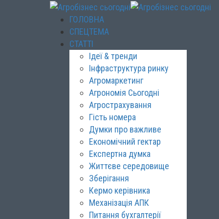
ГОЛОВНА
СПЕЦТЕМА
СТАТТІ
Ідеї & тренди
Інфраструктура ринку
Агромаркетинг
Агрономія Сьогодні
Агрострахування
Гість номера
Думки про важливе
Економічний гектар
Експертна думка
Життєве середовище
Зберігання
Кермо керівника
Механізація АПК
Питання бухгалтерії