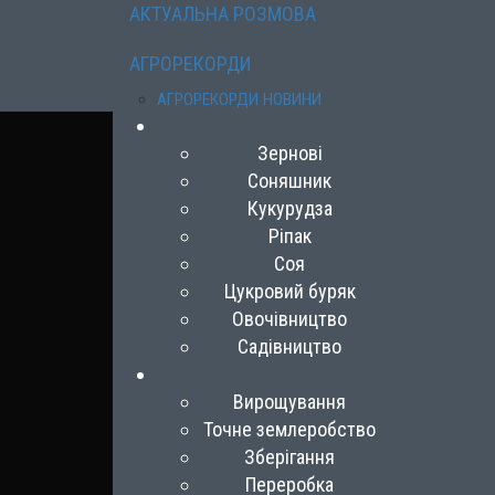
АКТУАЛЬНА РОЗМОВА
АГРОРЕКОРДИ
АГРОРЕКОРДИ НОВИНИ
Зернові
Соняшник
Кукурудза
Ріпак
Соя
Цукровий буряк
Овочівництво
Садівництво
Вирощування
Точне землеробство
Зберігання
Переробка