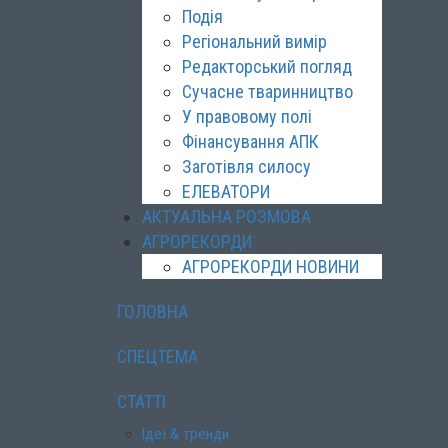
Подія
Регіональний вимір
Редакторський погляд
Сучасне тваринництво
У правовому полі
Фінансування АПК
Заготівля силосу
ЕЛЕВАТОРИ
АКТУАЛЬНА РОЗМОВА
АГРОРЕКОРДИ
АГРОРЕКОРДИ НОВИНИ
ГОЛОВНА
СПЕЦТЕМА
СТАТТІ
Ідеї & тренди