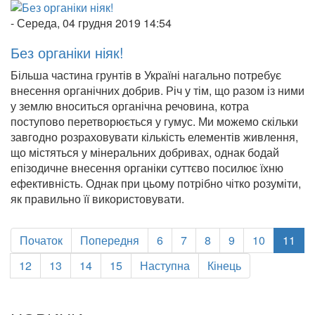
-
Середа, 04 грудня 2019 14:54
Без органіки ніяк!
Більша частина грунтів в Україні нагально потребує
внесення органічних добрив. Річ у тім, що разом із ними
у землю вноситься органічна речовина, котра
поступово перетворюється у гумус. Ми можемо скільки
завгодно розраховувати кількість елементів живлення,
що містяться у мінеральних добривах, однак бодай
епізодичне внесення органіки суттєво посилює їхню
ефективність. Однак при цьому потрібно чітко розуміти,
як правильно її використовувати.
Початок
Попередня
6
7
8
9
10
11
12
13
14
15
Наступна
Кінець