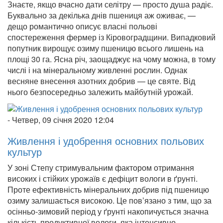
Знаєте, якщо вчасно дати селітру — просто душа радіє.
Буквально за декілька днів пшениця аж оживає, —
дещо романтично описує власні польові
спостереження фермер із Кіровоградщини. Випадковий
попутник вирощує озиму пшеницю всього лишень на
площі 30 га. Ясна річ, заощаджує на чому можна, в тому
числі і на мінеральному живленні рослин. Однак
весняне внесення азотних добрив — це святе. Від
нього безпосередньо залежить майбутній урожай.
-
Четвер, 09 січня 2020 12:04
Живлення і удобрення основних польових
культур
У зоні Степу стримувальним фактором отримання
високих і стійких урожаїв є дефіцит вологи в ґрунті.
Проте ефективність мінеральних добрив під пшеницю
озиму залишається високою. Це пов’язано з тим, що за
осінньо-зимовий період у ґрунті накопичується значна
кількість продуктивної вологи, яка інтенсивно