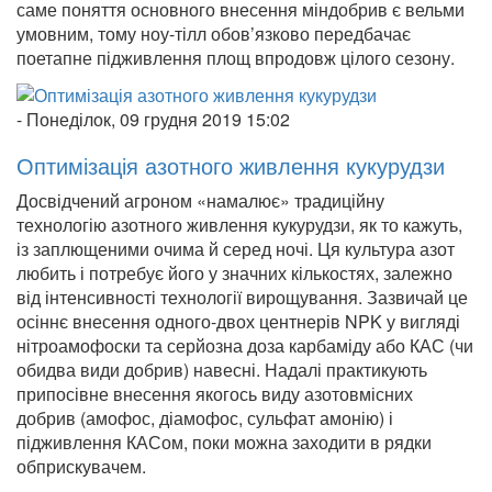
саме поняття основного внесення міндобрив є вельми
умовним, тому ноу-тілл обов’язково передбачає
поетапне підживлення площ впродовж цілого сезону.
-
Понеділок, 09 грудня 2019 15:02
Оптимізація азотного живлення кукурудзи
Досвідчений агроном «намалює» традиційну
технологію азотного живлення кукурудзи, як то кажуть,
із заплющеними очима й серед ночі. Ця культура азот
любить і потребує його у значних кількостях, залежно
від інтенсивності технології вирощування. Зазвичай це
осіннє внесення одного-двох центнерів NPK у вигляді
нітроамофоски та серйозна доза карбаміду або КАС (чи
обидва види добрив) навесні. Надалі практикують
припосівне внесення якогось виду азотовмісних
добрив (амофос, діамофос, сульфат амонію) і
підживлення КАСом, поки можна заходити в рядки
обприскувачем.