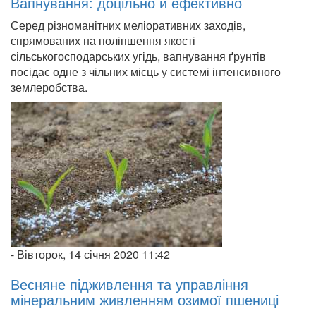
Вапнування: доцільно й ефективно
Серед різноманітних меліоративних заходів,
спрямованих на поліпшення якості
сільськогосподарських угідь, вапнування ґрунтів
посідає одне з чільних місць у системі інтенсивного
землеробства.
-
Вівторок, 14 січня 2020 11:42
Весняне підживлення та управління
мінеральним живленням озимої пшениці