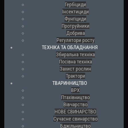
Гербіциди
Інсектициди
Фунгіциди
Протруйники
Добрива
Регулятори росту
ТЕХНІКА ТА ОБЛАДНАННЯ
Збиральна техніка
Посівна техніка
Захист рослин
Трактори
ТВАРИННИЦТВО
ВРХ
Птахівництво
Вівчарство
НОВЕ СВИНАРСТВО
Сучасне свинарство
Бджільництво