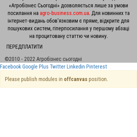
«Агробізнес Сьогодні» дозволяється лише за умови
посилання на
agro-business.com.ua
. Для новинних та
інтернет-видань обов'язковим є пряме, відкрите для
пошукових систем, гіперпосилання у першому абзаці
на процитовану статтю чи новину.
ПЕРЕДПЛАТИТИ
©2010 - 2022 Агробізнес сьогодні
Facebook
Google Plus
Twitter
Linkedin
Pinterest
Please publish modules in
offcanvas
position.