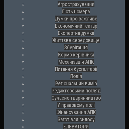
Агрострахування
Гість номера
Думки про важливе
Економічний гектар
Експертна думка
Життєве середовище
Зберігання
Кермо керівника
Механізація АПК
Питання бухгалтерії
Подія
Регіональний вимір
Редакторський погляд
Сучасне тваринництво
У правовому полі
Фінансування АПК
Заготівля силосу
ЕЛЕВАТОРИ