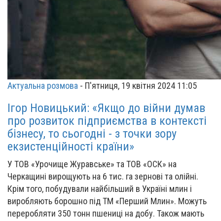
Актуальна розмова
-
П'ятниця, 19 квітня 2024 11:05
Ігор Новицький: «Якщо до війни думав
про розвиток підприємства в контексті
бізнесу, то сьогодні - з точки зору
екзистенційності країни»
У ТОВ «Урочище Журавське» та ТОВ «ОСК» на
Черкащині вирощують на 6 тис. га зернові та олійні.
Крім того, побудували найбільший в Україні млин і
виробляють борошно під ТМ «Перший Млин». Можуть
переробляти 350 тонн пшениці на добу. Також мають