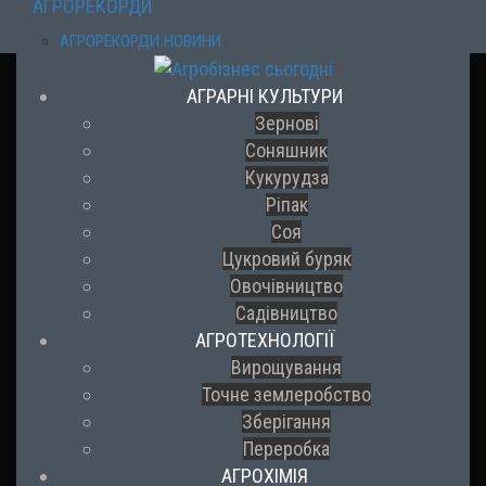
АГРОРЕКОРДИ
АГРОРЕКОРДИ НОВИНИ
АГРАРНІ КУЛЬТУРИ
Зернові
Соняшник
Кукурудза
Ріпак
Соя
Цукровий буряк
Овочівництво
Садівництво
АГРОТЕХНОЛОГІЇ
Вирощування
Точне землеробство
Зберігання
Переробка
АГРОХІМІЯ