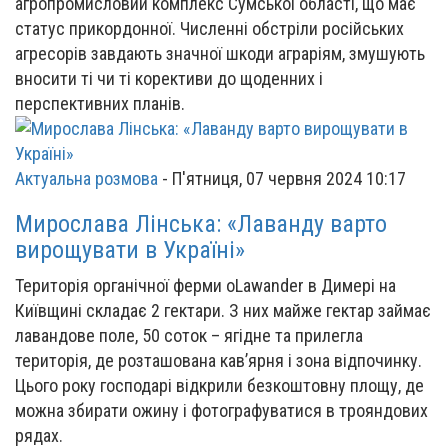
агропромисловий комплекс Сумської області, що має
статус прикордонної. Численні обстріли російських
агресорів завдають значної шкоди аграріям, змушують
вносити ті чи ті корективи до щоденних і
перспективних планів.
Актуальна розмова
-
П'ятниця, 07 червня 2024 10:17
Мирослава Лінська: «Лаванду варто
вирощувати в Україні»
Територія органічної ферми oLawander в Димері на
Київщині складає 2 гектари. З них майже гектар займає
лавандове поле, 50 соток – ягідне та прилегла
територія, де розташована кав’ярня і зона відпочинку.
Цього року господарі відкрили безкоштовну площу, де
можна збирати ожину і фотографуватися в трояндових
рядах.