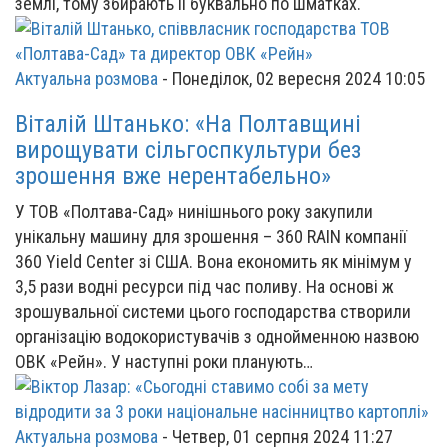
землі, тому збирають її буквально по шматках.
Актуальна розмова
-
Понеділок, 02 вересня 2024 10:05
Віталій Штанько: «На Полтавщині
вирощувати сільгоспкультури без
зрошення вже нерентабельно»
У ТОВ «Полтава-Сад» нинішнього року закупили
унікальну машину для зрошення – 360 RAIN компанії
360 Yield Center зі США. Вона економить як мінімум у
3,5 рази водні ресурси під час поливу. На основі ж
зрошувальної системи цього господарства створили
організацію водокористувачів з однойменною назвою
ОВК «Рейн». У наступні роки планують…
Актуальна розмова
-
Четвер, 01 серпня 2024 11:27