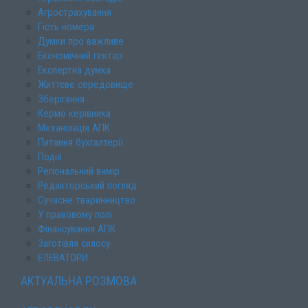
Агрострахування
Гість номера
Думки про важливе
Економічний гектар
Експертна думка
Життєве середовище
Зберігання
Кермо керівника
Механізація АПК
Питання бухгалтерії
Подія
Регіональний вимір
Редакторський погляд
Сучасне тваринництво
У правовому полі
Фінансування АПК
Заготівля силосу
ЕЛЕВАТОРИ
АКТУАЛЬНА РОЗМОВА