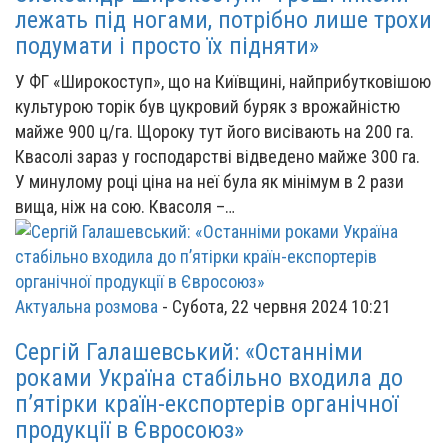
лежать під ногами, потрібно лише трохи
подумати і просто їх підняти»
У ФГ «Широкоступ», що на Київщині, найприбутковішою
культурою торік був цукровий буряк з врожайністю
майже 900 ц/га. Щороку тут його висівають на 200 га.
Квасолі зараз у господарстві відведено майже 300 га.
У минулому році ціна на неї була як мінімум в 2 рази
вища, ніж на сою. Квасоля –…
Актуальна розмова
-
Субота, 22 червня 2024 10:21
Сергій Галашевський: «Останніми
роками Україна стабільно входила до
п’ятірки країн-експортерів органічної
продукції в Євросоюз»