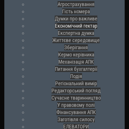
Агрострахування
Гість номера
Думки про важливе
Економічний гектар
Експертна думка
Життєве середовище
Зберігання
Кермо керівника
Механізація АПК
Питання бухгалтерії
Подія
Регіональний вимір
Редакторський погляд
Сучасне тваринництво
У правовому полі
Фінансування АПК
Заготівля силосу
ЕЛЕВАТОРИ