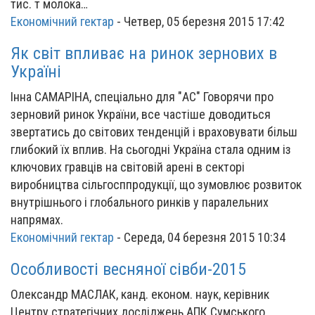
тис. т молока…
Економічний гектар
-
Четвер, 05 березня 2015 17:42
Як світ впливає на ринок зернових в
Україні
Інна САМАРІНА, спеціально для "АС" Говорячи про
зерновий ринок України, все частіше доводиться
звертатись до світових тенденцій і враховувати більш
глибокий їх вплив. На сьогодні Україна стала одним із
ключових гравців на світовій арені в секторі
виробництва сільгоcппродукції, що зумовлює розвиток
внутрішнього і глобального ринків у паралельних
напрямах.
Економічний гектар
-
Середа, 04 березня 2015 10:34
Особливості весняної сівби-2015
Олександр МАСЛАК, канд. економ. наук, керівник
Центру стратегічних досліджень АПК Сумського