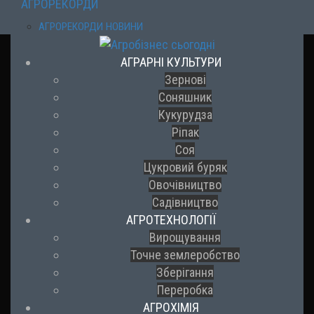
АГРОРЕКОРДИ
АГРОРЕКОРДИ НОВИНИ
АГРАРНІ КУЛЬТУРИ
Зернові
Соняшник
Кукурудза
Ріпак
Соя
Цукровий буряк
Овочівництво
Садівництво
АГРОТЕХНОЛОГІЇ
Вирощування
Точне землеробство
Зберігання
Переробка
АГРОХІМІЯ