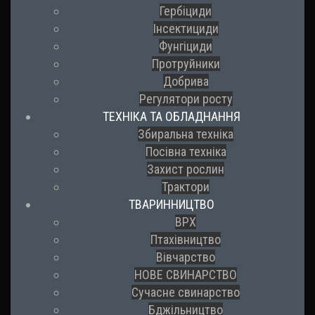
Гербіциди
Інсектициди
Фунгіциди
Протруйники
Добрива
Регулятори росту
ТЕХНІКА ТА ОБЛАДНАННЯ
Збиральна техніка
Посівна техніка
Захист рослин
Трактори
ТВАРИННИЦТВО
ВРХ
Птахівництво
Вівчарство
НОВЕ СВИНАРСТВО
Сучасне свинарство
Бджільництво