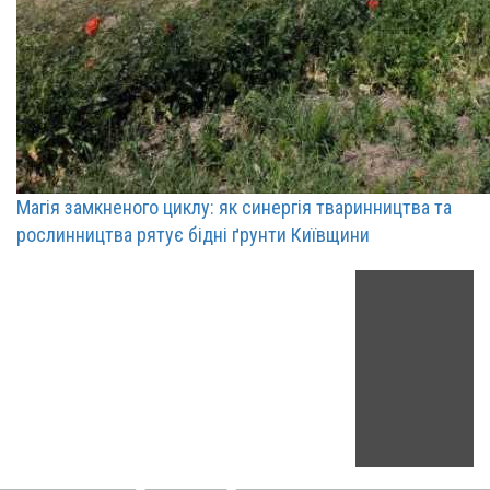
Магія замкненого циклу: як синергія тваринництва та
рослинництва рятує бідні ґрунти Київщини