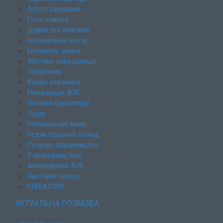
Агрострахування
Гість номера
Думки про важливе
Економічний гектар
Експертна думка
Життєве середовище
Зберігання
Кермо керівника
Механізація АПК
Питання бухгалтерії
Подія
Регіональний вимір
Редакторський погляд
Сучасне тваринництво
У правовому полі
Фінансування АПК
Заготівля силосу
ЕЛЕВАТОРИ
АКТУАЛЬНА РОЗМОВА