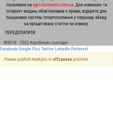
посилання на
agro-business.com.ua
. Для новинних та
інтернет-видань обов'язковим є пряме, відкрите для
пошукових систем, гіперпосилання у першому абзаці
на процитовану статтю чи новину.
ПЕРЕДПЛАТИТИ
©2010 - 2022 Агробізнес сьогодні
Facebook
Google Plus
Twitter
Linkedin
Pinterest
Please publish modules in
offcanvas
position.